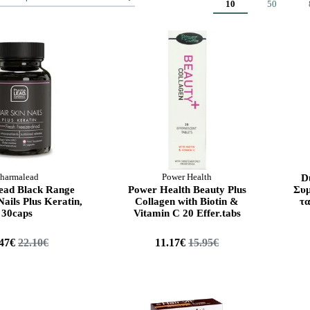
10
50
harmalead
Power Health
D
ead Black Range
Power Health Beauty Plus
Συμ
Nails Plus Keratin,
Collagen with Biotin &
τα
30caps
Vitamin C 20 Effer.tabs
.47€
22.10€
11.17€
15.95€