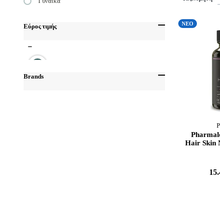
Γυναίκα
ΝΕΟ
Εύρος τιμής
Brands
Health Aid
Από
Έως
Pharmalead
Power Health
P
Solgar
Pharmal
Hair Skin 
Uplab
15