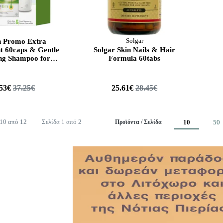
n Promo Extra
Solgar
t 60caps & Gentle
Solgar Skin Nails & Hair
ng Shampoo for
Formula 60tabs
y Hair 200ml (Box
2023)
.53€
37.25€
25.61€
28.45€
 10 από 12
Σελίδα 1 από 2
Προϊόντα / Σελίδα
10
50