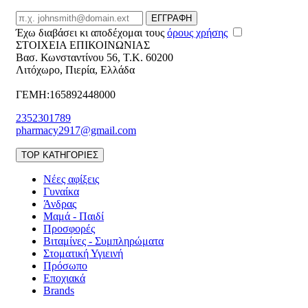
Email
ΕΓΓΡΑΦΗ
Έχω διαβάσει κι αποδέχομαι τους
όρους χρήσης
ΣΤΟΙΧΕΙΑ ΕΠΙΚΟΙΝΩΝΙΑΣ
Βασ. Κωνσταντίνου 56
,
T.K. 60200
Λιτόχωρο
,
Πιερία
,
Ελλάδα
ΓΕΜΗ:165892448000
2352301789
pharmacy2917@gmail.com
TOP ΚΑΤΗΓΟΡΙΕΣ
Νέες αφίξεις
Γυναίκα
Άνδρας
Μαμά - Παιδί
Προσφορές
Βιταμίνες - Συμπληρώματα
Στοματική Υγιεινή
Πρόσωπο
Εποχιακά
Brands