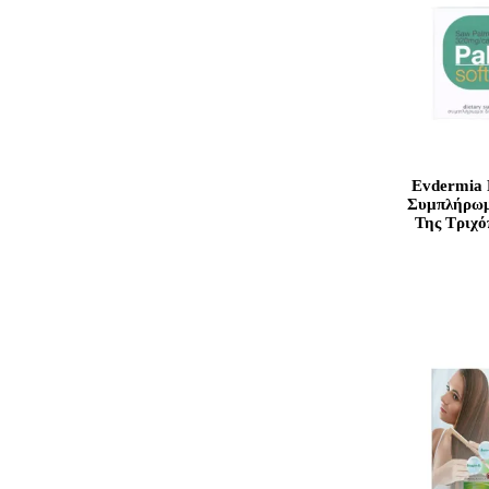
Evdermia 
Συμπλήρωμ
Της Τριχό