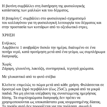
Η βιοτίνη συμβάλλει στη διατήρηση της φυσιολογικής
κατάστασης των μαλλιών και του δέρματος.
Η βιταμίνη C συμβάλλει στο φυσιολογικό σχηματισμό
του κολλαγόνου για τη φυσιολογική λειτουργία του δέρματος και
στην προστασία των κυττάρων από το οξειδωτικό στρες.
ΧΡΗΣΗ
Ενήλικες
Λαμβάνετε 1 αναβράζον δισκίo την ημέρα, διαλυμένο σε ένα
ποτήρι νερό, κατά προτίμηση μετά από ένα γεύμα, ως συμπλήρωμα
διατροφής.
Χωρίς
Ζάχαρη, γλουτένη, λακτόζη, συντηρητικά, τεχνητά χρώματα.
Με γλυκαντικό από το φυτό στέβια
Κλείνετε επιμελώς το πώμα μετά από κάθε χρήση. Φυλάσσεται σε
δροσερό και ξηρό περιβάλλον (έως 25οC), μακριά από τα μικρά
παιδιά. Να μη γίνεται υπέρβαση της συνιστώμενης ημερήσιας
δόσης. Τα συμπληρώματα διατροφής δεν πρέπει να
χρησιμοποιούνται ως υποκατάστατο μιας ισορροπημένης δίαιτας.
Το προϊόν αυτό δεν προορίζεται για την πρόληψη, αγωγή ή