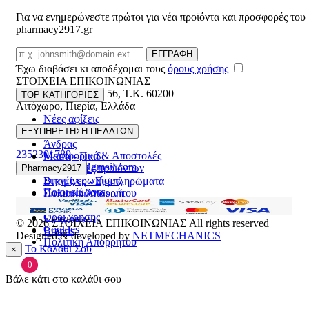
Για να ενημερώνεστε πρώτοι για νέα προϊόντα και προσφορές του
pharmacy2917.gr
Email
ΕΓΓΡΑΦΗ
Έχω διαβάσει κι αποδέχομαι τους
όρους χρήσης
ΣΤΟΙΧΕΙΑ ΕΠΙΚΟΙΝΩΝΙΑΣ
Βασ. Κωνσταντίνου 56
,
T.K. 60200
TOP ΚΑΤΗΓΟΡΙΕΣ
Λιτόχωρο
,
Πιερία
,
Ελλάδα
Νέες αφίξεις
ΓΕΜΗ:165892448000
Γυναίκα
ΕΞΥΠΗΡΕΤΗΣΗ ΠΕΛΑΤΩΝ
Άνδρας
2352301789
Μεταφορικά & Αποστολές
Μαμά - Παιδί
pharmacy2917@gmail.com
Επιστροφές προϊόντων
Pharmacy2917
Προσφορές
Συχνές ερωτήσεις
Βιταμίνες - Συμπληρώματα
Ποιοι είμαστε
Πολιτική Απορρήτου
Στοματική Υγιεινή
Επικοινωνία
Πρόσωπο
Όροι χρήσης
Εποχιακά
© 2026
ΣΤΟΙΧΕΙΑ ΕΠΙΚΟΙΝΩΝΙΑΣ
All rights reserved
Cookies
Brands
Designed & developed by
NETMECHANICS
Πολιτική Απορρήτου
Το Καλάθι Σου
×
0
Βάλε κάτι στο καλάθι σου