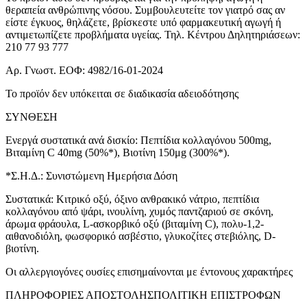
θεραπεία ανθρώπινης νόσου. Συμβουλευτείτε τον γιατρό σας αν
είστε έγκυος, θηλάζετε, βρίσκεστε υπό φαρμακευτική αγωγή ή
αντιμετωπίζετε προβλήματα υγείας. Τηλ. Κέντρου Δηλητηριάσεων:
210 77 93 777
Aρ. Γνωστ. ΕΟΦ: 4982/16-01-2024
Το προϊόν δεν υπόκειται σε διαδικασία αδειοδότησης
ΣΥΝΘΕΣΗ
Ενεργά συστατικά ανά δισκίο: Πεπτίδια κολλαγόνου 500mg,
Βιταμίνη C 40mg (50%*), Βιοτίνη 150μg (300%*).
*Σ.Η.Δ.: Συνιστώμενη Ημερήσια Δόση
Συστατικά: Κιτρικό οξύ, όξινο ανθρακικό νάτριο, πεπτίδια
κολλαγόνου από ψάρι, ινουλίνη, χυμός παντζαριού σε σκόνη,
άρωμα φράουλα, L-ασκορβικό οξύ (βιταμίνη C), πολυ-1,2-
αιθανοδιόλη, φωσφορικό ασβέστιο, γλυκοζίτες στεβιόλης, D-
βιοτίνη.
Οι αλλεργιογόνες ουσίες επισημαίνονται με έντονους χαρακτήρες
ΠΛΗΡΟΦΟΡΙΕΣ ΑΠΟΣΤΟΛΗΣΠΟΛΙΤΙΚΗ ΕΠΙΣΤΡΟΦΩΝ