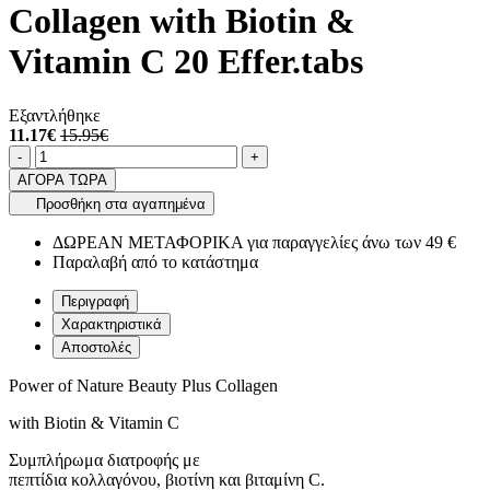
Collagen with Biotin &
Vitamin C 20 Effer.tabs
Εξαντλήθηκε
11.17€
15.95€
Ποσότητα
product.increase.quantity
product.decrease.quantity
-
+
ΑΓΟΡΑ ΤΩΡΑ
Προσθήκη στα αγαπημένα
ΔΩΡΕΑΝ ΜΕΤΑΦΟΡΙΚΑ για παραγγελίες άνω των 49 €
Παραλαβή από το κατάστημα
Περιγραφή
Χαρακτηριστικά
Αποστολές
Power of Nature Beauty Plus Collagen
with Biotin & Vitamin C
Συμπλήρωμα διατροφής με
πεπτίδια κολλαγόνου, βιοτίνη και βιταμίνη C.