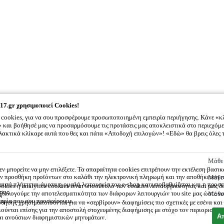
17.gr
χρησιμοποιεί Cookies!
cookies, για να σου προσφέρουμε προσωποποιημένη εμπειρία περιήγησης. Κάνε «κ
και βοήθησέ μας να προσαρμόσουμε τις προτάσεις μας αποκλειστικά στο περιεχόμε
λλακτικά κλίκαρε αυτά που θες και πάτα «Αποδοχή επιλογών»! «Εδώ» θα βρεις όλες 
2917.gr
χρησιμοποιεί Cookies!
Μάθε 
εν μπορείτε να μην επιλέξετε. Τα απαραίτητα cookies επιτρέπουν την εκτέλεση βασι
την προσθήκη προϊόντων στο καλάθι την ηλεκτρονική πληρωμή και την αποθήκευση 
Μάθε 
ς αυτά πλήττεται άμεσα η ομαλή λειτουργία του e-shop και υποβαθμίζεται και η προ
okies ή analytics cookies είναι υποσύνολο των cookies λειτουργικότητας και μας δ
σης.
ξιολογούμε την αποτελεσματικότητα των διάφορων λειτουργιών του site μας ώστε ν
Μάθε 
ς
ειρία που σου προσφέρουμε.
θησης χρησιμοποιούνται για να «σερβίρουν» διαφημίσεις πιο σχετικές με εσένα και
ούνται επίσης για την αποστολή στοχευμένης διαφήμισης με στόχο τον περιορισμό 
Α
αι ανούσιων διαφημιστικών μηνυμάτων.