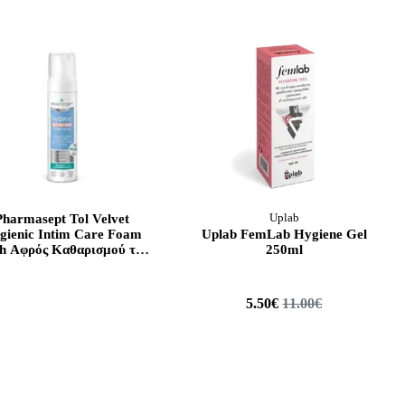
Pharmasept Tol Velvet
Uplab
gienic Intim Care Foam
Uplab FemLab Hygiene Gel
h Αφρός Καθαρισμού της
250ml
ίσθητης Περιοχής & των
Αιμορροΐδων 200ml
5.50€
11.00€