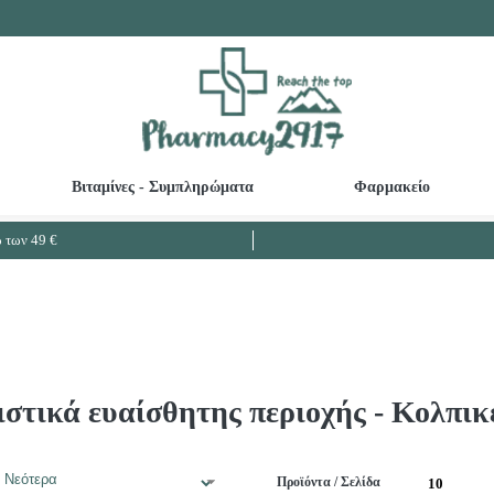
Βιταμίνες - Συμπληρώματα
Φαρμακείο
Καθαριστικά ευαίσθητης περιοχής - Κολπικές πλύσεις
Βρεφικές - Παιδικές Οδοντόκρεμες
Ω3 Λιπαρά - Μουρουνέλαιο - Μείωση Χο
των 49 €
στικά ευαίσθητης περιοχής - Κολπικ
Προϊόντα / Σελίδα
10