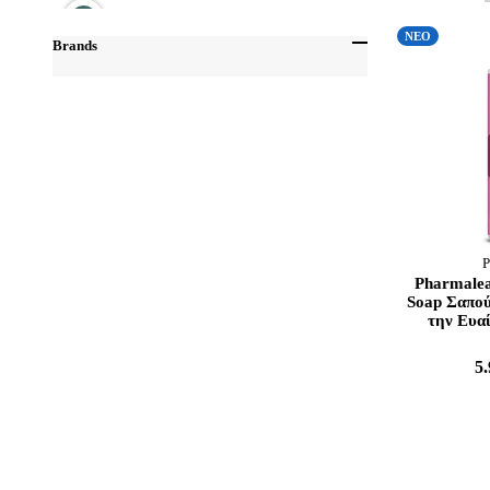
ΝΕΟ
Brands
Pharmalead
Από
Έως
Pharmasept
Uplab
P
Pharmalea
Soap Σαπού
την Ευα
5