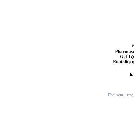
P
Pharmase
Gel Τζ
Ευαίσθητη
6
Προϊόντα 1 έως