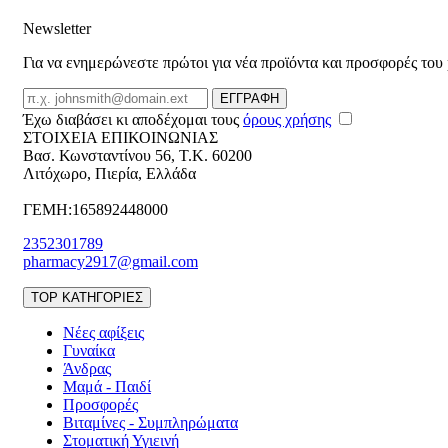
Newsletter
Για να ενημερώνεστε πρώτοι για νέα προϊόντα και προσφορές του
Email
ΕΓΓΡΑΦΗ
Έχω διαβάσει κι αποδέχομαι τους
όρους χρήσης
ΣΤΟΙΧΕΙΑ ΕΠΙΚΟΙΝΩΝΙΑΣ
Βασ. Κωνσταντίνου 56
,
T.K. 60200
Λιτόχωρο
,
Πιερία
,
Ελλάδα
ΓΕΜΗ:165892448000
2352301789
pharmacy2917@gmail.com
TOP ΚΑΤΗΓΟΡΙΕΣ
Νέες αφίξεις
Γυναίκα
Άνδρας
Μαμά - Παιδί
Προσφορές
Βιταμίνες - Συμπληρώματα
Στοματική Υγιεινή