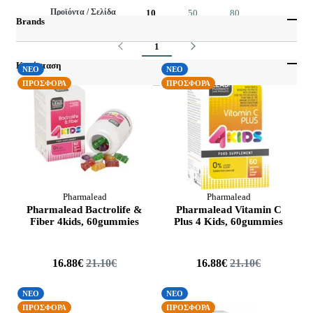
Πορτοκάλι - Λεμόνι
Από
Έως
Προϊόντα / Σελίδα
10
50
80
Φράουλα
Brands
Προηγούμενο
Επόμενο
1
Intermed
John Noa
Κατάσταση
ΝΕΟ
ΝΕΟ
Mollers
ΠΡΟΣΦΟΡΑ
ΠΡΟΣΦΟΡΑ
Εποχιακά
Pharmalead
ΝΕΟ
Power Health
ΠΡΟΣΦΟΡΑ
Uplab
Pharmalead
Pharmalead
Pharmalead Bactrolife &
Pharmalead Vitamin C
Fiber 4kids, 60gummies
Plus 4 Kids, 60gummies
16.88€
21.10€
16.88€
21.10€
ΝΕΟ
ΝΕΟ
ΠΡΟΣΦΟΡΑ
ΠΡΟΣΦΟΡΑ