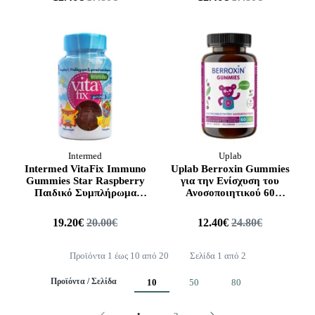
Intermed
Uplab
Intermed VitaFix Immuno
Uplab Berroxin Gummies
Gummies Star Raspberry
για την Ενίσχυση του
Παιδικό Συμπλήρωμα
Ανοσοποιητικού 60
Διατροφής για Ενίσχυση
Ζελεδάκια
του Ανοσοποιητικού σε
19.20€
20.00€
12.40€
24.80€
Ζελεδάκια με Σχήμα
Αστεράκι και Γεύση
Σμέουρο, Συσκευασία με
Προϊόντα 1 έως 10 από 20
Σελίδα 1 από 2
60τεμ
Προϊόντα / Σελίδα
10
50
80
Προηγούμενο
Επόμενο