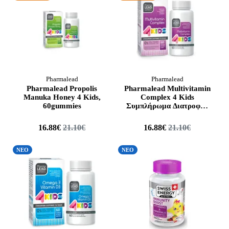
Pharmalead
Pharmalead
Pharmalead Propolis
Pharmalead Multivitamin
Manuka Honey 4 Kids,
Complex 4 Kids
60gummies
Συμπλήρωμα Διατροφής
για Παιδιά, 60gummies
16.88€
21.10€
16.88€
21.10€
ΝΕΟ
ΝΕΟ