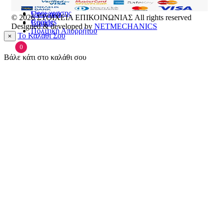
Επικοινωνία
Πρόσωπο
Όροι χρήσης
Εποχιακά
© 2026
ΣΤΟΙΧΕΙΑ ΕΠΙΚΟΙΝΩΝΙΑΣ
All rights reserved
Cookies
Brands
Designed & developed by
NETMECHANICS
Πολιτική Απορρήτου
Το Καλάθι Σου
×
0
Βάλε κάτι στο καλάθι σου