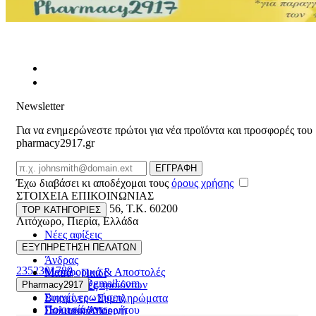
Newsletter
Για να ενημερώνεστε πρώτοι για νέα προϊόντα και προσφορές του
pharmacy2917.gr
Email
ΕΓΓΡΑΦΗ
Έχω διαβάσει κι αποδέχομαι τους
όρους χρήσης
ΣΤΟΙΧΕΙΑ ΕΠΙΚΟΙΝΩΝΙΑΣ
Βασ. Κωνσταντίνου 56
,
T.K. 60200
TOP ΚΑΤΗΓΟΡΙΕΣ
Λιτόχωρο
,
Πιερία
,
Ελλάδα
Νέες αφίξεις
ΓΕΜΗ:165892448000
Γυναίκα
ΕΞΥΠΗΡΕΤΗΣΗ ΠΕΛΑΤΩΝ
Άνδρας
2352301789
Μεταφορικά & Αποστολές
Μαμά - Παιδί
pharmacy2917@gmail.com
Επιστροφές προϊόντων
Pharmacy2917
Προσφορές
Συχνές ερωτήσεις
Βιταμίνες - Συμπληρώματα
Ποιοι είμαστε
Πολιτική Απορρήτου
Στοματική Υγιεινή