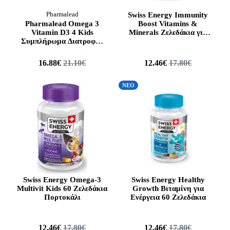
Pharmalead
Swiss Energy Immunity
Pharmalead Omega 3
Boost Vitamins &
Vitamin D3 4 Kids
Minerals Ζελεδάκια για
Συμπλήρωμα Διατροφής
Ανοσοποιητικό, 60
για Παιδιά, 60gummies
Ζελεδάκια
16.88€
21.10€
12.46€
17.80€
ΝΕΟ
Swiss Energy Omega-3
Swiss Energy Healthy
Multivit Kids 60 Ζελεδάκια
Growth Βιταμίνη για
Πορτοκάλι
Ενέργεια 60 Ζελεδάκια
12.46€
17.80€
12.46€
17.80€