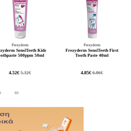
Frezyderm
Frezyderm
zyderm SensiTeeth Kids
Frezyderm SensiTeeth First
oothpaste 500ppm 50ml
Tooth Paste 40ml
4.52€
5.32€
4.85€
6.06€
0
80