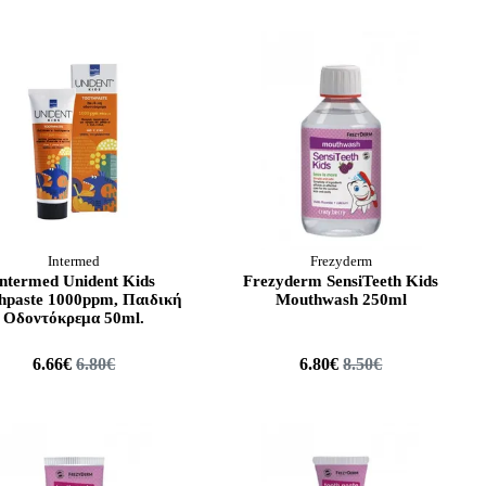
Intermed
Frezyderm
Intermed Unident Kids
Frezyderm SensiTeeth Kids
hpaste 1000ppm, Παιδική
Mouthwash 250ml
Οδοντόκρεμα 50ml.
6.66€
6.80€
6.80€
8.50€