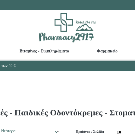
Βιταμίνες - Συμπληρώματα
Φαρμακείο
Καθαριστικά ευαίσθητης περιοχής - Κολπικές πλύσεις
Βρεφικές - Παιδικές Οδοντόκρεμες
Ω3 Λιπαρά - Μουρουνέλαιο - Μείωση Χο
των 49 €
ές - Παιδικές Οδοντόκρεμες - Στομα
Προϊόντα / Σελίδα
10