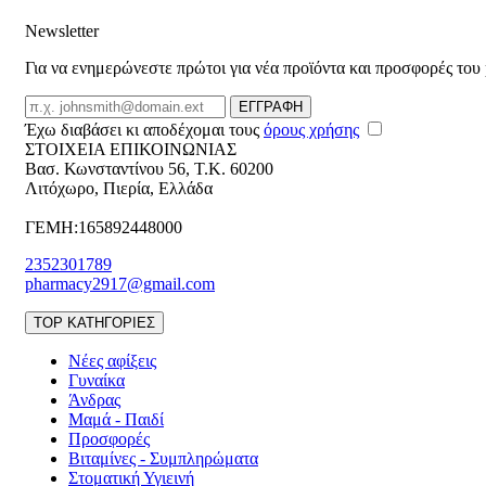
Newsletter
Για να ενημερώνεστε πρώτοι για νέα προϊόντα και προσφορές του
Email
ΕΓΓΡΑΦΗ
Έχω διαβάσει κι αποδέχομαι τους
όρους χρήσης
ΣΤΟΙΧΕΙΑ ΕΠΙΚΟΙΝΩΝΙΑΣ
Βασ. Κωνσταντίνου 56
,
T.K. 60200
Λιτόχωρο
,
Πιερία
,
Ελλάδα
ΓΕΜΗ:165892448000
2352301789
pharmacy2917@gmail.com
TOP ΚΑΤΗΓΟΡΙΕΣ
Νέες αφίξεις
Γυναίκα
Άνδρας
Μαμά - Παιδί
Προσφορές
Βιταμίνες - Συμπληρώματα
Στοματική Υγιεινή