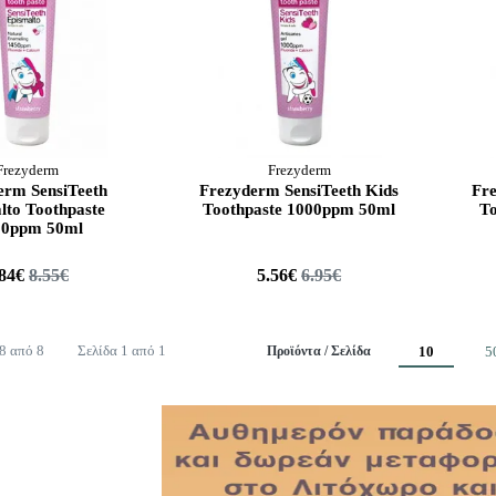
Frezyderm
Frezyderm
erm SensiTeeth
Frezyderm SensiTeeth Kids
Fre
lto Toothpaste
Toothpaste 1000ppm 50ml
T
50ppm 50ml
.84€
8.55€
5.56€
6.95€
 8 από 8
Σελίδα 1 από 1
Προϊόντα / Σελίδα
10
5