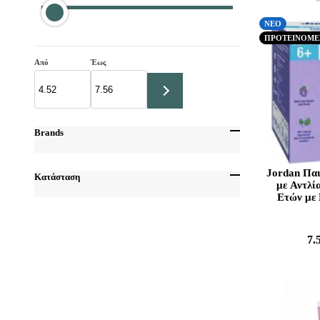
ΝΕΟ
ΠΡΟΤΕΙΝΟΜ
Από
Έως
Brands
Frezyderm
Jordan Πα
Κατάσταση
Intermed
με Αντλί
Ετών με
ΝΕΟ
ΠΡΟΤΕΙΝΟΜΕΝΟ
7.