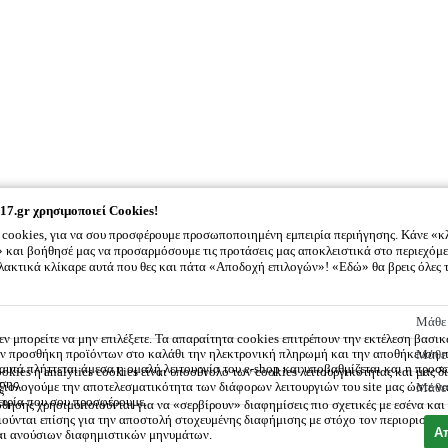
17.gr
χρησιμοποιεί Cookies!
cookies, για να σου προσφέρουμε προσωποποιημένη εμπειρία περιήγησης. Κάνε «κ
και βοήθησέ μας να προσαρμόσουμε τις προτάσεις μας αποκλειστικά στο περιεχόμε
λλακτικά κλίκαρε αυτά που θες και πάτα «Αποδοχή επιλογών»! «Εδώ» θα βρεις όλες 
2917.gr
χρησιμοποιεί Cookies!
Μάθε 
εν μπορείτε να μην επιλέξετε. Τα απαραίτητα cookies επιτρέπουν την εκτέλεση βασι
την προσθήκη προϊόντων στο καλάθι την ηλεκτρονική πληρωμή και την αποθήκευση 
Μάθε 
ς αυτά πλήττεται άμεσα η ομαλή λειτουργία του e-shop και υποβαθμίζεται και η προ
okies ή analytics cookies είναι υποσύνολο των cookies λειτουργικότητας και μας δ
σης.
ξιολογούμε την αποτελεσματικότητα των διάφορων λειτουργιών του site μας ώστε ν
Μάθε 
ς
ειρία που σου προσφέρουμε.
θησης χρησιμοποιούνται για να «σερβίρουν» διαφημίσεις πιο σχετικές με εσένα και
ούνται επίσης για την αποστολή στοχευμένης διαφήμισης με στόχο τον περιορισμό 
Α
αι ανούσιων διαφημιστικών μηνυμάτων.