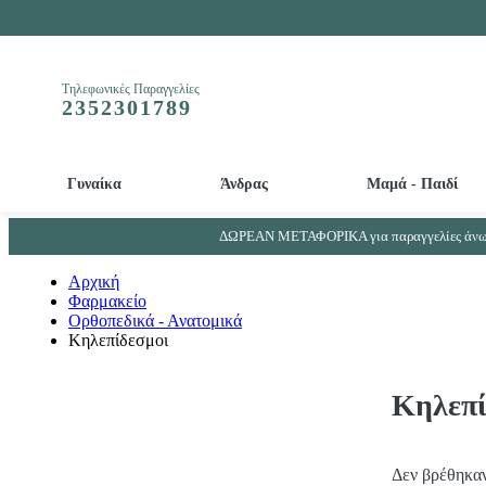
Τηλεφωνικές Παραγγελίες
2352301789
Γυναίκα
Άνδρας
Μαμά - Παιδί
Απολεπιστικά και Μάσκες προσώπου - ματιών
Βρεφικά - Παιδικά αρώματα - Παιδικά αποσμητικά
Απορρυπαντικά μπιμπερό και βρεφικών ρούχων
Συμπληρώματα Ουροποιητικού συστήματος - Προστάτη
ΔΩΡΕΑΝ ΜΕΤΑΦΟΡΙΚΑ για παραγγελίες άνω 
Αρχική
Φαρμακείο
Ορθοπεδικά - Ανατομικά
Κηλεπίδεσμοι
Κηλεπί
Δεν βρέθηκαν