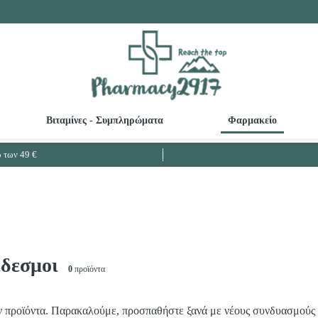
Βιταμίνες - Συμπληρώματα
Φαρμακείο
Καθαριστικά ευαίσθητης περιοχής - Κολπικές πλύσεις
Βρεφικές - Παιδικές Οδοντόκρεμες
Ω3 Λιπαρά - Μουρουνέλαιο - Μείωση Χο
των 49 €
δεσμοι
0
προϊόντα
 προϊόντα. Παρακαλούμε, προσπαθήστε ξανά με νέους συνδυασμούς 