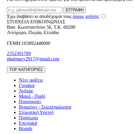
Email
ΕΓΓΡΑΦΗ
Έχω διαβάσει κι αποδέχομαι τους
όρους χρήσης
ΣΤΟΙΧΕΙΑ ΕΠΙΚΟΙΝΩΝΙΑΣ
Βασ. Κωνσταντίνου 56
,
T.K. 60200
Λιτόχωρο
,
Πιερία
,
Ελλάδα
ΓΕΜΗ:165892448000
2352301789
pharmacy2917@gmail.com
TOP ΚΑΤΗΓΟΡΙΕΣ
Νέες αφίξεις
Γυναίκα
Άνδρας
Μαμά - Παιδί
Προσφορές
Βιταμίνες - Συμπληρώματα
Στοματική Υγιεινή
Πρόσωπο
Εποχιακά
Brands