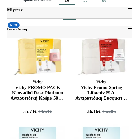
10
50
80
Μέγεθος
Προηγούμενο
Επόμενο
1
15 ml
Από
Έως
ΝΕΟ
200 ml
Κατάσταση
250 ml
Εποχιακά
50 ml
ΝΕΟ
ΠΡΟΣΦΟΡΑ
Vichy
Vichy
Vichy PROMO PACK
Vichy Promo Spring
Neovadiol Rose Platinum
Liftactiv H.A.
Αντιρυτιδική Κρέμα 50ml,
Αντιρυτιδική Συσφικτική
Meno 5 Bi-Serum 5ml,
Κρέμα 50ml & Specialist
Capital Soleil SPF50+ 3ml
B3 Serum 5ml & Capital
35.71€
44.64€
36.16€
45.20€
& Τσαντάκι 1τμχ.
Soleil SPF50+ 3ml