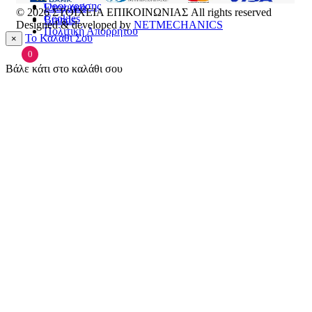
Όροι χρήσης
Εποχιακά
© 2026
ΣΤΟΙΧΕΙΑ ΕΠΙΚΟΙΝΩΝΙΑΣ
All rights reserved
Cookies
Brands
Designed & developed by
NETMECHANICS
Πολιτική Απορρήτου
Το Καλάθι Σου
×
0
Βάλε κάτι στο καλάθι σου