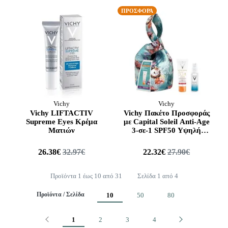
ΠΡΟΣΦΟΡΑ
Vichy
Vichy
Vichy LIFTACTIV
Vichy Πακέτο Προσφοράς
Supreme Eyes Κρέμα
με Capital Soleil Anti-Age
Ματιών
3-σε-1 SPF50 Υψηλή
Προστασία κατά των
Ρυτίδων, 50ml & Δώρο
26.38€
32.97€
22.32€
27.90€
Mineral 89 Booster, 10ml
& Συλλεκτική Τσάντα
Προϊόντα 1 έως 10 από 31
Σελίδα 1 από 4
Προϊόντα / Σελίδα
10
50
80
Προηγούμενο
Επόμενο
1
2
3
4