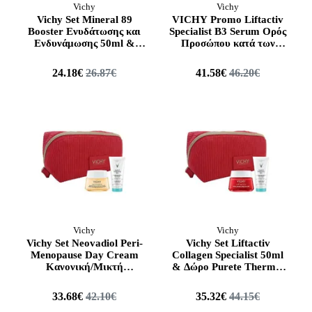
Vichy
Vichy
Vichy Set Mineral 89
VICHY Promo Liftactiv
Booster Ενυδάτωσης και
Specialist B3 Serum Ορός
Ενδυνάμωσης 50ml &
Προσώπου κατά των
Mineral 89 72h Ενυδατική
Κηλίδων 30ml & Capital
Boosting Κρέμα 15ml
Soleil UV-Age Daily 15ml
24.18€
26.87€
41.58€
46.20€
Vichy
Vichy
Vichy Set Neovadiol Peri-
Vichy Set Liftactiv
Menopause Day Cream
Collagen Specialist 50ml
Κανονική/Μικτή
& Δώρο Purete Thermal
Επιδερμίδα 50ml & Δώρο
3in1 100ml
Purete Thermale 3in1
33.68€
42.10€
35.32€
44.15€
100ml