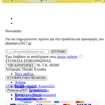
Newsletter
Για να ενημερώνεστε πρώτοι για νέα προϊόντα και προσφορές του
pharmacy2917.gr
Email
ΕΓΓΡΑΦΗ
Έχω διαβάσει κι αποδέχομαι τους
όρους χρήσης
ΣΤΟΙΧΕΙΑ ΕΠΙΚΟΙΝΩΝΙΑΣ
Βασ. Κωνσταντίνου 56
,
T.K. 60200
TOP ΚΑΤΗΓΟΡΙΕΣ
Λιτόχωρο
,
Πιερία
,
Ελλάδα
Νέες αφίξεις
ΓΕΜΗ:165892448000
Γυναίκα
ΕΞΥΠΗΡΕΤΗΣΗ ΠΕΛΑΤΩΝ
Άνδρας
2352301789
Μεταφορικά & Αποστολές
Μαμά - Παιδί
pharmacy2917@gmail.com
Επιστροφές προϊόντων
Pharmacy2917
Προσφορές
Συχνές ερωτήσεις
Βιταμίνες - Συμπληρώματα
Ποιοι είμαστε
Πολιτική Απορρήτου
Στοματική Υγιεινή
Επικοινωνία
Πρόσωπο