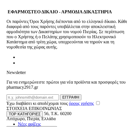
ΕΦΑΡΜΟΣΤΕΟ ΔΙΚΑΙΟ - ΑΡΜΟΔΙΑ ΔΙΚΑΣΤΗΡΙΑ
Οι παρόντες Όροι Χρήσης διέπονται από το ελληνικό δίκαιο. Κάθ
διαφορά από τους παρόντες υποβάλλεται στην αποκλειστική
αρμοδιότητα των Δικαστηρίων του νομού Πιερίας. Σε περίπτωση
που ο Χρήστης ή ο Πελάτης χρησιμοποιούν το Ηλεκτρονικό
Κατάστημα από τρίτη χώρα, υποχρεούνται να τηρούν και τη
νομοθεσία της χώρας αυτής.
Newsletter
Για να ενημερώνεστε πρώτοι για νέα προϊόντα και προσφορές του
pharmacy2917.gr
Email
ΕΓΓΡΑΦΗ
Έχω διαβάσει κι αποδέχομαι τους
όρους χρήσης
ΣΤΟΙΧΕΙΑ ΕΠΙΚΟΙΝΩΝΙΑΣ
Βασ. Κωνσταντίνου 56
,
T.K. 60200
TOP ΚΑΤΗΓΟΡΙΕΣ
Λιτόχωρο
,
Πιερία
,
Ελλάδα
Νέες αφίξεις