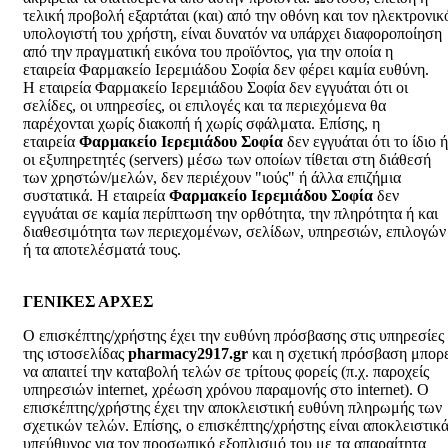
τελική προβολή εξαρτάται (και) από την οθόνη και τον ηλεκτρονικ
υπολογιστή του χρήστη, είναι δυνατόν να υπάρχει διαφοροποίηση
από την πραγματική εικόνα του προϊόντος, για την οποία η
εταιρεία Φαρμακείο Ιερεμιάδου Σοφία δεν φέρει καμία ευθύνη.
Η εταιρεία Φαρμακείο Ιερεμιάδου Σοφία δεν εγγυάται ότι οι
σελίδες, οι υπηρεσίες, οι επιλογές και τα περιεχόμενα θα
παρέχονται χωρίς διακοπή ή χωρίς σφάλματα. Επίσης, η
εταιρεία
Φαρμακείο Ιερεμιάδου Σοφία
δεν εγγυάται ότι το ίδιο ή
οι εξυπηρετητές (servers) μέσω των οποίων τίθεται στη διάθεσή
των χρηστών/μελών, δεν περιέχουν "ιούς" ή άλλα επιζήμια
συστατικά. Η εταιρεία
Φαρμακείο Ιερεμιάδου Σοφία
δεν
εγγυάται σε καμία περίπτωση την ορθότητα, την πληρότητα ή και
διαθεσιμότητα των περιεχομένων, σελίδων, υπηρεσιών, επιλογών
ή τα αποτελέσματά τους.
ΓΕΝΙΚΕΣ ΑΡΧΕΣ
Ο επισκέπτης/χρήστης έχει την ευθύνη πρόσβασης στις υπηρεσίες
της ιστοσελίδας
pharmacy2917.gr
και η σχετική πρόσβαση μπορε
να απαιτεί την καταβολή τελών σε τρίτους φορείς (π.χ. παροχείς
υπηρεσιών internet, χρέωση χρόνου παραμονής στο internet). Ο
επισκέπτης/χρήστης έχει την αποκλειστική ευθύνη πληρωμής των
σχετικών τελών. Επίσης, ο επισκέπτης/χρήστης είναι αποκλειστικ
υπεύθυνος για τον προσωπικό εξοπλισμό του με τα απαραίτητα