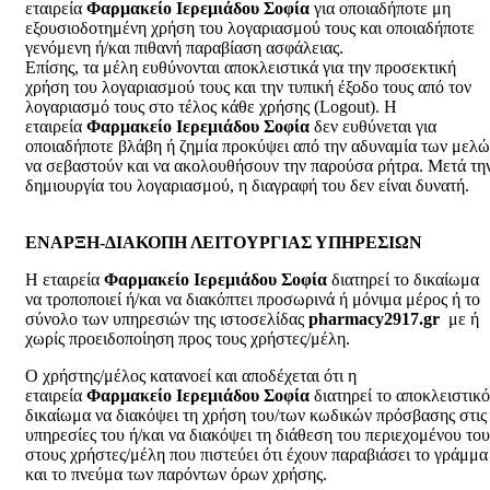
εταιρεία
Φαρμακείο Ιερεμιάδου Σοφία
για οποιαδήποτε μη
εξουσιοδοτημένη χρήση του λογαριασμού τους και οποιαδήποτε
γενόμενη ή/και πιθανή παραβίαση ασφάλειας.
Επίσης, τα μέλη ευθύνονται αποκλειστικά για την προσεκτική
χρήση του λογαριασμού τους και την τυπική έξοδο τους από τον
λογαριασμό τους στο τέλος κάθε χρήσης (Logout). Η
εταιρεία
Φαρμακείο Ιερεμιάδου Σοφία
δεν ευθύνεται για
οποιαδήποτε βλάβη ή ζημία προκύψει από την αδυναμία των μελώ
να σεβαστούν και να ακολουθήσουν την παρούσα ρήτρα. Μετά τη
δημιουργία του λογαριασμού, η διαγραφή του δεν είναι δυνατή.
ΕΝΑΡΞΗ-ΔΙΑΚΟΠΗ ΛΕΙTΟΥΡΓΙΑΣ ΥΠΗΡΕΣΙΩΝ
Η εταιρεία
Φαρμακείο Ιερεμιάδου Σοφία
διατηρεί το δικαίωμα
να τροποποιεί ή/και να διακόπτει προσωρινά ή μόνιμα μέρος ή το
σύνολο των υπηρεσιών της ιστοσελίδας
pharmacy2917.gr
με ή
χωρίς προειδοποίηση προς τους χρήστες/μέλη.
Ο χρήστης/μέλος κατανοεί και αποδέχεται ότι η
εταιρεία
Φαρμακείο Ιερεμιάδου Σοφία
διατηρεί το αποκλειστικό
δικαίωμα να διακόψει τη χρήση του/των κωδικών πρόσβασης στις
υπηρεσίες του ή/και να διακόψει τη διάθεση του περιεχομένου του
στους χρήστες/μέλη που πιστεύει ότι έχουν παραβιάσει το γράμμα
και το πνεύμα των παρόντων όρων χρήσης.