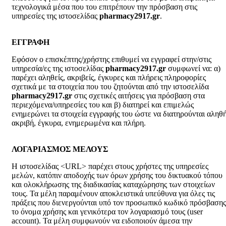
τεχνολογικά μέσα που του επιτρέπουν την πρόσβαση στις
υπηρεσίες της ιστοσελίδας
pharmacy2917.gr
.
ΕΓΓΡΑΦΗ
Εφόσον ο επισκέπτης/χρήστης επιθυμεί να εγγραφεί στην/στις
υπηρεσία/ες της ιστοσελίδας
pharmacy2917.gr
συμφωνεί να: α)
παρέχει αληθείς, ακριβείς, έγκυρες και πλήρεις πληροφορίες
σχετικά με τα στοιχεία που του ζητούνται από την ιστοσελίδα
pharmacy2917.gr
στις σχετικές αιτήσεις για πρόσβαση στα
περιεχόμενα/υπηρεσίες του και β) διατηρεί και επιμελώς
ενημερώνει τα στοιχεία εγγραφής του ώστε να διατηρούνται αληθή
ακριβή, έγκυρα, ενημερωμένα και πλήρη.
ΛΟΓΑΡΙΑΣΜΟΣ ΜΕΛΟΥΣ
Η ιστοσελίδας <URL> παρέχει στους χρήστες της υπηρεσίες
μελών, κατόπιν αποδοχής των όρων χρήσης του δικτυακού τόπου
και ολοκλήρωσης της διαδικασίας καταχώρησης των στοιχείων
τους. Τα μέλη παραμένουν αποκλειστικά υπεύθυνα για όλες τις
πράξεις που διενεργούνται υπό τον προσωπικό κωδικό πρόσβασης
το όνομα χρήσης και γενικότερα τον λογαριασμό τους (user
account). Τα μέλη συμφωνούν να ειδοποιούν άμεσα την