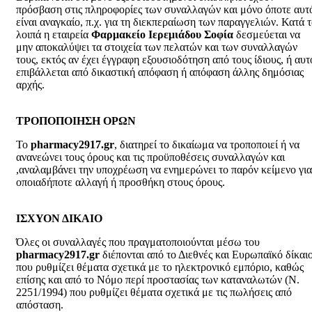
πρόσβαση στις πληροφορίες των συναλλαγών και μόνο όποτε αυτ
είναι αναγκαίο, π.χ. για τη διεκπεραίωση των παραγγελιών. Κατά 
λοιπά η εταιρεία
Φαρμακείο Ιερεμιάδου Σοφία
δεσμεύεται να
μην αποκαλύψει τα στοιχεία των πελατών και των συναλλαγών
τους, εκτός αν έχει έγγραφη εξουσιοδότηση από τους ίδιους, ή αυτ
επιβάλλεται από δικαστική απόφαση ή απόφαση άλλης δημόσιας
αρχής.
ΤΡΟΠΟΠΟΙΗΣΗ ΟΡΩΝ
Το
pharmacy2917.gr
, διατηρεί το δικαίωμα να τροποποιεί ή να
ανανεώνει τoυς όρους και τις προϋποθέσεις συναλλαγών και
,αναλαμβάνει την υποχρέωση να ενημερώνει το παρόν κείμενο για
οποιαδήποτε αλλαγή ή προσθήκη στους όρους.
ΙΣΧΥΟΝ ΔΙΚΑΙΟ
Όλες οι συναλλαγές που πραγματοποιούνται μέσω του
pharmacy2917.gr
διέπονται από το Διεθνές και Ευρωπαϊκό δίκαι
που ρυθμίζει θέματα σχετικά με το ηλεκτρονικό εμπόριο, καθώς
επίσης και από το Νόμο περί προστασίας των καταναλωτών (Ν.
2251/1994) που ρυθμίζει θέματα σχετικά με τις πωλήσεις από
απόσταση.