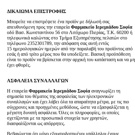
ΔΙΚΑΙΩΜΑ ΕΠΙΣΤΡΟΦΗΣ
Μπορείτε να επιστρέψετε ένα προϊόν με δήλωσή σας
απευθυνόμενη προς την εταιρεία
Φαρμακείο Ιερεμιάδου Σοφία
οδό Βασ. Κωνσταντίνου 56 στο Λιτόχωρο Πιερίας, Τ.Κ. 60200 ή
τηλεφωνικά καλώντας στο Τμήμα Εξυπηρέτησης πελατών στο
τηλέφωνο 2352301789, την απόφαση σας αυτή εντός
15 ημερολογιακών ημερών από την παραλαβή του προϊόντος από
εσάς ή από τρίτο μέρος που θα υποδείξετε. Βασική προϋπόθεση
είναι το προϊόν να βρίσκεται στην αρχική του κατάσταση και να μ
έχει φθορές.
ΑΣΦΑΛΕΙΑ ΣΥΝΑΛΛΑΓΩΝ
Η εταιρεία
Φαρμακείο Ιερεμιάδου Σοφία
αναγνωρίζει τη
σημασία του θέματος της ασφαλείας των ηλεκτρονικών
συναλλαγών και έχει λάβει όλα τα απαραίτητα μέτρα, με τις πιο
σύγχρονες και προηγμένες μεθόδους, ώστε να εξασφαλίζεται η
μέγιστη δυνατή ασφάλεια. Όλες οι πληροφορίες, οι οποίες
σχετίζονται με τα προσωπικά στοιχεία των χρηστών,
διασφαλίζονται ως απόρρητες.
Βεβαιώνεται ότι μόνο εξουσιοδοτημένοι υπάλληλοι έχουν