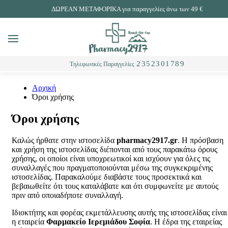
ΔΩΡΕΑΝ ΜΕΤΑΦΟΡΙΚΑ για παραγγελίες άνω των 49 €
Εί
MENU
Αναζήτηση
2352301789
Τηλεφωνικές Παραγγελίες
Αρχική
Όροι χρήσης
Όροι χρήσης
Καλώς ήρθατε στην ιστοσελίδα
pharmacy2917.gr
. Η πρόσβαση
και χρήση της ιστοσελίδας διέπονται από τους παρακάτω όρους
χρήσης, οι οποίοι είναι υποχρεωτικοί και ισχύουν για όλες τις
συναλλαγές που πραγματοποιούνται μέσω της συγκεκριμένης
ιστοσελίδας. Παρακαλούμε διαβάστε τους προσεκτικά και
βεβαιωθείτε ότι τους καταλάβατε και ότι συμφωνείτε με αυτούς
πριν από οποιαδήποτε συναλλαγή.
Ιδιοκτήτης και φορέας εκμετάλλευσης αυτής της ιστοσελίδας είναι
η εταιρεία
Φαρμακείο Ιερεμιάδου Σοφία
. Η έδρα της εταιρείας