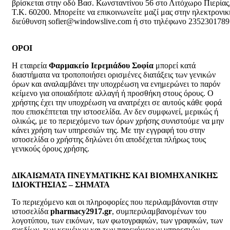
βρίσκεται στην οδό Βασ. Κωνσταντίνου 56 στο Λιτόχωρο Πιερίας
Τ.Κ. 60200. Μπορείτε να επικοινωνείτε μαζί μας στην ηλεκτρονικ
διεύθυνση sofier@windowslive.com ή στο τηλέφωνο 2352301789
ΟΡΟΙ
Η εταιρεία
Φαρμακείο Ιερεμιάδου Σοφία
μπορεί κατά
διαστήματα να τροποποιήσει ορισμένες διατάξεις των γενικών
όρων και αναλαμβάνει την υποχρέωση να ενημερώνει το παρόν
κείμενο για οποιαδήποτε αλλαγή ή προσθήκη στους όρους. Ο
χρήστης έχει την υποχρέωση να ανατρέχει σε αυτούς κάθε φορά
που επισκέπτεται την ιστοσελίδα. Αν δεν συμφωνεί, μερικώς ή
ολικώς, με το περιεχόμενο των όρων χρήσης συνιστούμε να μην
κάνει χρήση των υπηρεσιών της. Με την εγγραφή του στην
ιστοσελίδα ο χρήστης δηλώνει ότι αποδέχεται πλήρως τους
γενικούς όρους χρήσης.
ΔΙΚΑΙΩΜΑΤΑ ΠΝΕΥΜΑΤΙΚΗΣ ΚΑΙ ΒΙΟΜΗΧΑΝΙΚΗΣ
ΙΔΙΟΚΤΗΣΙΑΣ – ΣΗΜΑΤΑ
Το περιεχόμενο και οι πληροφορίες που περιλαμβάνονται στην
ιστοσελίδα
pharmacy2917.gr
, συμπεριλαμβανομένων του
λογοτύπου, των εικόνων, των φωτογραφιών, των γραφικών, των
σχεδίων, των κειμένων και των παρεχόμενων υπηρεσιών,