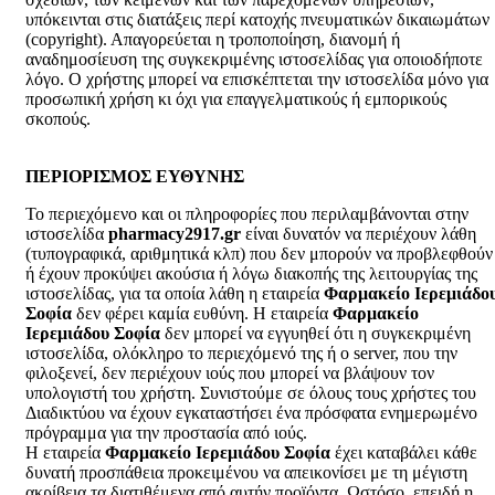
υπόκεινται στις διατάξεις περί κατοχής πνευματικών δικαιωμάτων
(copyright). Απαγορεύεται η τροποποίηση, διανομή ή
αναδημοσίευση της συγκεκριμένης ιστοσελίδας για οποιοδήποτε
λόγο. Ο χρήστης μπορεί να επισκέπτεται την ιστοσελίδα μόνο για
προσωπική χρήση κι όχι για επαγγελματικούς ή εμπορικούς
σκοπούς.
ΠΕΡΙΟΡΙΣΜΟΣ ΕΥΘΥΝΗΣ
Το περιεχόμενο και οι πληροφορίες που περιλαμβάνονται στην
ιστοσελίδα
pharmacy2917.gr
είναι δυνατόν να περιέχουν λάθη
(τυπογραφικά, αριθμητικά κλπ) που δεν μπορούν να προβλεφθούν
ή έχουν προκύψει ακούσια ή λόγω διακοπής της λειτουργίας της
ιστοσελίδας, για τα οποία λάθη η εταιρεία
Φαρμακείο Ιερεμιάδο
Σοφία
δεν φέρει καμία ευθύνη. Η εταιρεία
Φαρμακείο
Ιερεμιάδου Σοφία
δεν μπορεί να εγγυηθεί ότι η συγκεκριμένη
ιστοσελίδα, ολόκληρο το περιεχόμενό της ή ο server, που την
φιλοξενεί, δεν περιέχουν ιούς που μπορεί να βλάψουν τον
υπολογιστή του χρήστη. Συνιστούμε σε όλους τους χρήστες του
Διαδικτύου να έχουν εγκαταστήσει ένα πρόσφατα ενημερωμένο
πρόγραμμα για την προστασία από ιούς.
Η εταιρεία
Φαρμακείο Ιερεμιάδου Σοφία
έχει καταβάλει κάθε
δυνατή προσπάθεια προκειμένου να απεικονίσει με τη μέγιστη
ακρίβεια τα διατιθέμενα από αυτήν προϊόντα. Ωστόσο, επειδή η