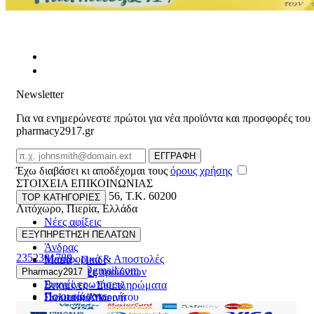
Newsletter
Για να ενημερώνεστε πρώτοι για νέα προϊόντα και προσφορές του
pharmacy2917.gr
Email
ΕΓΓΡΑΦΗ
Έχω διαβάσει κι αποδέχομαι τους
όρους χρήσης
ΣΤΟΙΧΕΙΑ ΕΠΙΚΟΙΝΩΝΙΑΣ
Βασ. Κωνσταντίνου 56
,
T.K. 60200
TOP ΚΑΤΗΓΟΡΙΕΣ
Λιτόχωρο
,
Πιερία
,
Ελλάδα
Νέες αφίξεις
ΓΕΜΗ:165892448000
Γυναίκα
ΕΞΥΠΗΡΕΤΗΣΗ ΠΕΛΑΤΩΝ
Άνδρας
2352301789
Μεταφορικά & Αποστολές
Μαμά - Παιδί
pharmacy2917@gmail.com
Επιστροφές προϊόντων
Pharmacy2917
Προσφορές
Συχνές ερωτήσεις
Βιταμίνες - Συμπληρώματα
Ποιοι είμαστε
Πολιτική Απορρήτου
Στοματική Υγιεινή
Επικοινωνία
Πρόσωπο