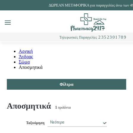
ΔΩΡΕΑΝ ΜΕΤΑΦΟΡΙΚΑ για παραγγελίες άνω των 4
MENU
Αναζήτηση
2352301789
Τηλεφωνικές Παραγγελίες
Αρχική
Άνδρας
Σώμα
Αποσμητικά
Φίλτρα
Αποσμητικά
1
προϊόντα
Ταξινόμηση