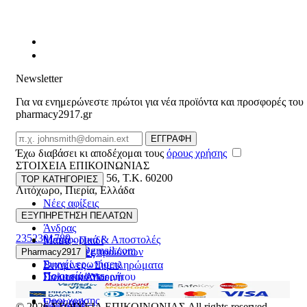
Newsletter
Για να ενημερώνεστε πρώτοι για νέα προϊόντα και προσφορές του
pharmacy2917.gr
Email
ΕΓΓΡΑΦΗ
Έχω διαβάσει κι αποδέχομαι τους
όρους χρήσης
ΣΤΟΙΧΕΙΑ ΕΠΙΚΟΙΝΩΝΙΑΣ
Βασ. Κωνσταντίνου 56
,
T.K. 60200
TOP ΚΑΤΗΓΟΡΙΕΣ
Λιτόχωρο
,
Πιερία
,
Ελλάδα
Νέες αφίξεις
ΓΕΜΗ:165892448000
Γυναίκα
ΕΞΥΠΗΡΕΤΗΣΗ ΠΕΛΑΤΩΝ
Άνδρας
2352301789
Μεταφορικά & Αποστολές
Μαμά - Παιδί
pharmacy2917@gmail.com
Επιστροφές προϊόντων
Pharmacy2917
Προσφορές
Συχνές ερωτήσεις
Βιταμίνες - Συμπληρώματα
Ποιοι είμαστε
Πολιτική Απορρήτου
Στοματική Υγιεινή
Επικοινωνία
Πρόσωπο
Όροι χρήσης
Εποχιακά
© 2026
ΣΤΟΙΧΕΙΑ ΕΠΙΚΟΙΝΩΝΙΑΣ
All rights reserved