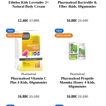
Etheleo Kids Lovender 3+
Pharmalead Bactrolife &
Natural Body Cream
Fiber 4kids, 60gummies
12.46€
17.80€
16.88€
21.10€
ΝΕΟ
ΝΕΟ
ΠΡΟΣΦΟΡΑ
ΠΡΟΣΦΟΡΑ
Pharmalead
Pharmalead
Pharmalead Vitamin C
Pharmalead Propolis
Plus 4 Kids, 60gummies
Manuka Honey 4 Kids,
60gummies
16.88€
21.10€
16.88€
21.10€