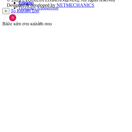
Cookies
Brands
Designed & developed by
NETMECHANICS
Πολιτική Απορρήτου
Το Καλάθι Σου
×
0
Βάλε κάτι στο καλάθι σου