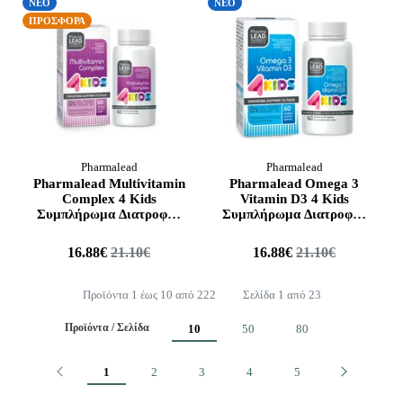
ΝΕΟ
ΝΕΟ
ΠΡΟΣΦΟΡΑ
Pharmalead
Pharmalead
Pharmalead Multivitamin
Pharmalead Omega 3
Complex 4 Kids
Vitamin D3 4 Kids
Συμπλήρωμα Διατροφής
Συμπλήρωμα Διατροφής
για Παιδιά, 60gummies
για Παιδιά, 60gummies
16.88€
21.10€
16.88€
21.10€
Προϊόντα 1 έως 10 από 222
Σελίδα 1 από 23
Προϊόντα / Σελίδα
10
50
80
Προηγούμενο
Επόμενο
1
2
3
4
5