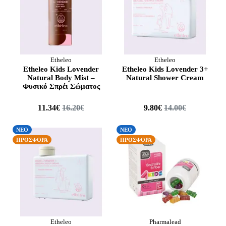
Mollers
Nuk
Pharmalead
Pharmasept
Power Health
Etheleo
Etheleo
Etheleo Kids Lovender
Etheleo Kids Lovender 3+
SyfaLine
Natural Body Mist –
Natural Shower Cream
Thermale
Φυσικό Σπρέι Σώματος
Uplab
11.34€
16.20€
9.80€
14.00€
Verset
Βιάν - Βιανέξ
ΝΕΟ
ΝΕΟ
ΠΡΟΣΦΟΡΑ
ΠΡΟΣΦΟΡΑ
Etheleo
Pharmalead