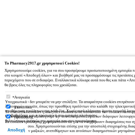
To
Pharmacy2917.gr
χρησιμοποιεί Cookies!
Χρησιμοποιούμε cookies, για να σου προσφέρουμε προσωποποιημένη εμπειρία π
στο κουμπί «Αποδοχή όλων» και βοήθησέ μας να προσαρμόσουμε τις προτάσεις 
περιεχόμενο που σε ενδιαφέρει. Εναλλακτικά κλίκαρε αυτά που θες και πάτα «
θα βρεις όλες τις πληροφορίες που χρειάζεσαι.
To
Pharmacy2917.gr
χρησιμοποιεί Cookies!
Αναγκαία
Υποχρεωτικά - δεν μπορείτε να μην επιλέξετε. Τα απαραίτητα cookies επιτρέπου
λειτουργιών του site, όπως την προσθήκη προϊόντων στο καλάθι την ηλεκτρονικ
Στατιστικά
αποθήκευση προϊόντων στη wish-list. Χωρίς αυτά πλήττεται άμεσα η ομαλή λειτο
Τα στατιστικά cookies ή analytics cookies είναι υποσύνολο των cookies λειτουρ
υποβαθμίζεται και η προσωπική σου εμπειρία πλοήγησης.
τη δυνατότητα να αξιολογούμε την αποτελεσματικότητα των διάφορων λειτουργιώ
Προώθησης
βελτιώνουμε συνεχώς την εμπειρία που σου προσφέρουμε.
Τα cookies προώθησης χρησιμοποιούνται για να «σερβίρουν» διαφημίσεις πιο σχε
ενδιαφέροντά σου. Χρησιμοποιούνται επίσης για την αποστολή στοχευμένης δια
Αποδοχή
περιορισμό των μαζικών, ανεπιθύμητων και ανούσιων διαφημιστικών μηνυμάτω