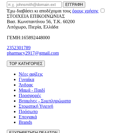
Email
ΕΓΓΡΑΦΗ
Έχω διαβάσει κι αποδέχομαι τους
όρους χρήσης
ΣΤΟΙΧΕΙΑ ΕΠΙΚΟΙΝΩΝΙΑΣ
Βασ. Κωνσταντίνου 56
,
T.K. 60200
Λιτόχωρο
,
Πιερία
,
Ελλάδα
ΓΕΜΗ:165892448000
2352301789
pharmacy2917@gmail.com
TOP ΚΑΤΗΓΟΡΙΕΣ
Νέες αφίξεις
Γυναίκα
Άνδρας
Μαμά - Παιδί
Προσφορές
Βιταμίνες - Συμπληρώματα
Στοματική Υγιεινή
Πρόσωπο
Εποχιακά
Brands
ΕΞΥΠΗΡΕΤΗΣΗ ΠΕΛΑΤΩΝ