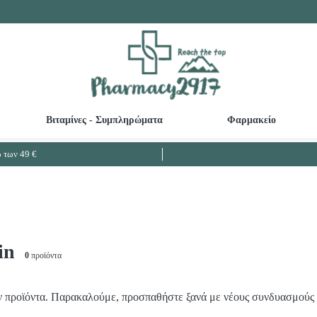
Βιταμίνες - Συμπληρώματα
Φαρμακείο
Καθαριστικά ευαίσθητης περιοχής - Κολπικές πλύσεις
Βρεφικές - Παιδικές Οδοντόκρεμες
Ω3 Λιπαρά - Μουρουνέλαιο - Μείωση Χο
των 49 €
in
0
προϊόντα
 προϊόντα. Παρακαλούμε, προσπαθήστε ξανά με νέους συνδυασμούς 