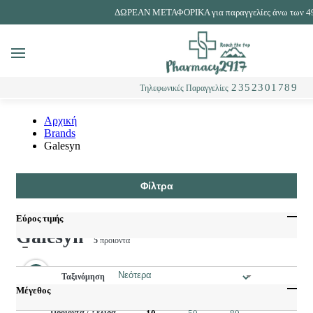
ΔΩΡΕΑΝ ΜΕΤΑΦΟΡΙΚΑ για παραγγελίες άνω των 4
MENU
Αναζήτηση
2352301789
Τηλεφωνικές Παραγγελίες
Αρχική
Brands
Galesyn
Φίλτρα
Εύρος τιμής
Galesyn
5
προϊόντα
Ταξινόμηση
Μέγεθος
Προϊόντα / Σελίδα