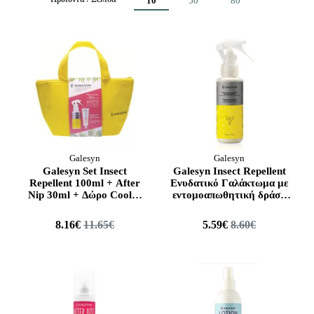
10
50
80
100 ml
Από
Έως
200 ml
Galesyn
Galesyn
Galesyn Set Insect
Galesyn Insect Repellent
Repellent 100ml + After
Ενυδατικό Γαλάκτωμα με
Nip 30ml + Δώρο Cooler
εντομοαπωθητική δράση
Bag
& ευχάριστη οσμή, 100ml
8.16€
11.65€
5.59€
8.60€