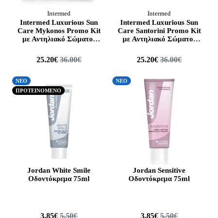
Intermed
Intermed
Intermed Luxurious Sun
Intermed Luxurious Sun
Care Mykonos Promo Kit
Care Santorini Promo Kit
με Αντηλιακό Σώματος
με Αντηλιακό Σώματος
SPF30, 75ml, After Sun
SPF30, 75ml, After Sun
Τζελ, 75ml, Λάδι
Τζελ, 75ml, Λάδι
25.20€
36.00€
25.20€
36.00€
Μαυρίσματος SPF6, 50ml,
Μαυρίσματος SPF6, 50ml,
Ενυδατικό Mist
Ενυδατικό Mist
Προσώπου & Σώματος,
Προσώπου & Σώματος,
ΝΕΟ
ΝΕΟ
50ml, Αντηλιακή Κρέμα
50ml, Αντηλιακή Κρέμα
ΠΡΟΤΕΙΝΟΜΕΝΟ
Προσώπου SPF50, 40ml &
Προσώπου SPF50, 40ml &
Νεσεσέρ, 1σετ
Νεσεσέρ, 1σετ
Jordan White Smile
Jordan Sensitive
Οδοντόκρεμα 75ml
Οδοντόκρεμα 75ml
3.85€
5.50€
3.85€
5.50€