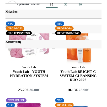
Προϊόντα / Σελίδα
10
50
80
Μέγεθος
Προηγούμενο
Επόμενο
1
100 ml
Από
Έως
ΝΕΟ
ΝΕΟ
200 ml
Brands
ΠΡΟΣΦΟΡΑ
ΠΡΟΣΦΟΡΑ
500 ml
ΠΡΟΤΕΙΝΟΜΕΝΟ
ΠΡΟΤΕΙΝΟΜΕΝΟ
Apivita
50 ml
Autan
Κατάσταση
Caudalie
BEST SELLER
Fito
COUPON
Frezyderm
Εποχιακά
Genecom
Youth Lab
Youth Lab
ΝΕΟ
Youth Lab - YOUTH
Youth Lab BRIGHT-C
Intermed
ΠΡΟΣΦΟΡΑ
HYDRATION SYSTEM
SYSTEM CLEANSING
Mfree
DUO 2026
ΠΡΟΤΕΙΝΟΜΕΝΟ
Pharmasept
25.20€
36.00€
18.13€
25.90€
Thermale
Yadah
BEST SELLER
ΝΕΟ
Youth Lab
ΝΕΟ
ΠΡΟΣΦΟΡΑ