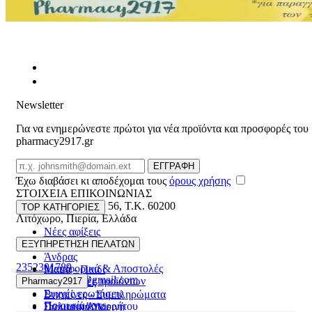
Newsletter
Για να ενημερώνεστε πρώτοι για νέα προϊόντα και προσφορές του
pharmacy2917.gr
Email
ΕΓΓΡΑΦΗ
Έχω διαβάσει κι αποδέχομαι τους
όρους χρήσης
ΣΤΟΙΧΕΙΑ ΕΠΙΚΟΙΝΩΝΙΑΣ
Βασ. Κωνσταντίνου 56
,
T.K. 60200
TOP ΚΑΤΗΓΟΡΙΕΣ
Λιτόχωρο
,
Πιερία
,
Ελλάδα
Νέες αφίξεις
ΓΕΜΗ:165892448000
Γυναίκα
ΕΞΥΠΗΡΕΤΗΣΗ ΠΕΛΑΤΩΝ
Άνδρας
2352301789
Μεταφορικά & Αποστολές
Μαμά - Παιδί
pharmacy2917@gmail.com
Επιστροφές προϊόντων
Pharmacy2917
Προσφορές
Συχνές ερωτήσεις
Βιταμίνες - Συμπληρώματα
Ποιοι είμαστε
Πολιτική Απορρήτου
Στοματική Υγιεινή