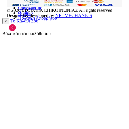
Επικοινωνία
Πρόσωπο
Όροι χρήσης
Εποχιακά
© 2026
ΣΤΟΙΧΕΙΑ ΕΠΙΚΟΙΝΩΝΙΑΣ
All rights reserved
Cookies
Brands
Designed & developed by
NETMECHANICS
Πολιτική Απορρήτου
Το Καλάθι Σου
×
0
Βάλε κάτι στο καλάθι σου