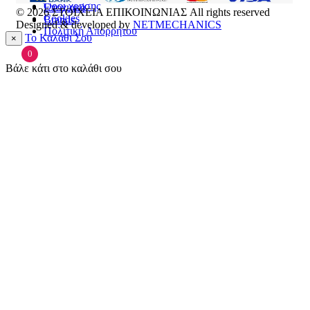
Όροι χρήσης
Εποχιακά
© 2026
ΣΤΟΙΧΕΙΑ ΕΠΙΚΟΙΝΩΝΙΑΣ
All rights reserved
Cookies
Brands
Designed & developed by
NETMECHANICS
Πολιτική Απορρήτου
Το Καλάθι Σου
×
0
Βάλε κάτι στο καλάθι σου