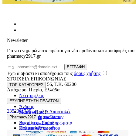
Newsletter
Για να ενημερώνεστε πρώτοι για νέα προϊόντα και προσφορές του
pharmacy2917.gr
Email
ΕΓΓΡΑΦΗ
Έχω διαβάσει κι αποδέχομαι τους
όρους χρήσης
ΣΤΟΙΧΕΙΑ ΕΠΙΚΟΙΝΩΝΙΑΣ
Βασ. Κωνσταντίνου 56
,
T.K. 60200
TOP ΚΑΤΗΓΟΡΙΕΣ
Λιτόχωρο
,
Πιερία
,
Ελλάδα
Νέες αφίξεις
ΓΕΜΗ:165892448000
Γυναίκα
ΕΞΥΠΗΡΕΤΗΣΗ ΠΕΛΑΤΩΝ
Άνδρας
2352301789
Μεταφορικά & Αποστολές
Μαμά - Παιδί
pharmacy2917@gmail.com
Επιστροφές προϊόντων
Pharmacy2917
Προσφορές
Συχνές ερωτήσεις
Βιταμίνες - Συμπληρώματα
Ποιοι είμαστε
Πολιτική Απορρήτου
Στοματική Υγιεινή
Επικοινωνία
Πρόσωπο