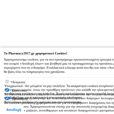
To
Pharmacy2917.gr
χρησιμοποιεί Cookies!
Χρησιμοποιούμε cookies, για να σου προσφέρουμε προσωποποιημένη εμπειρία π
στο κουμπί «Αποδοχή όλων» και βοήθησέ μας να προσαρμόσουμε τις προτάσεις 
περιεχόμενο που σε ενδιαφέρει. Εναλλακτικά κλίκαρε αυτά που θες και πάτα «
θα βρεις όλες τις πληροφορίες που χρειάζεσαι.
To
Pharmacy2917.gr
χρησιμοποιεί Cookies!
Αναγκαία
Υποχρεωτικά - δεν μπορείτε να μην επιλέξετε. Τα απαραίτητα cookies επιτρέπου
λειτουργιών του site, όπως την προσθήκη προϊόντων στο καλάθι την ηλεκτρονικ
Στατιστικά
αποθήκευση προϊόντων στη wish-list. Χωρίς αυτά πλήττεται άμεσα η ομαλή λειτο
Τα στατιστικά cookies ή analytics cookies είναι υποσύνολο των cookies λειτουρ
υποβαθμίζεται και η προσωπική σου εμπειρία πλοήγησης.
τη δυνατότητα να αξιολογούμε την αποτελεσματικότητα των διάφορων λειτουργιώ
Προώθησης
βελτιώνουμε συνεχώς την εμπειρία που σου προσφέρουμε.
Τα cookies προώθησης χρησιμοποιούνται για να «σερβίρουν» διαφημίσεις πιο σχε
ενδιαφέροντά σου. Χρησιμοποιούνται επίσης για την αποστολή στοχευμένης δια
Αποδοχή
περιορισμό των μαζικών, ανεπιθύμητων και ανούσιων διαφημιστικών μηνυμάτω