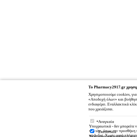
To
Pharmacy2917.gr
χρησιμ
Χρησιμοποιούμε cookies, για
«Αποδοχή όλων» και βοήθησέ 
ενδιαφέρει. Εναλλακτικά κλί
που χρειάζεσαι.
To
Pharmacy2917.gr
χρ
Αναγκαία
Υποχρεωτικά - δεν μπορείτε 
του site, όπως την προσθήκη
Στατιστικά
wish-list. Χωρίς αυτά πλήττε
Τα στατιστικά cookies ή anal