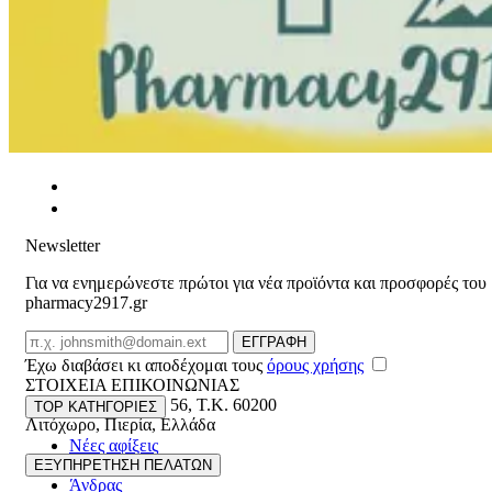
Newsletter
Για να ενημερώνεστε πρώτοι για νέα προϊόντα και προσφορές του
pharmacy2917.gr
Email
ΕΓΓΡΑΦΗ
Έχω διαβάσει κι αποδέχομαι τους
όρους χρήσης
ΣΤΟΙΧΕΙΑ ΕΠΙΚΟΙΝΩΝΙΑΣ
Βασ. Κωνσταντίνου 56
,
T.K. 60200
TOP ΚΑΤΗΓΟΡΙΕΣ
Λιτόχωρο
,
Πιερία
,
Ελλάδα
Νέες αφίξεις
ΓΕΜΗ:165892448000
Γυναίκα
ΕΞΥΠΗΡΕΤΗΣΗ ΠΕΛΑΤΩΝ
Άνδρας