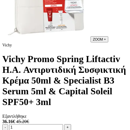
ZOOM
+
Vichy
Vichy Promo Spring Liftactiv
H.A. Αντιρυτιδική Συσφικτική
Κρέμα 50ml & Specialist B3
Serum 5ml & Capital Soleil
SPF50+ 3ml
Εξαντλήθηκε
36.16€
45.20€
Ποσότητα
product.increase.quantity
product.decrease.quantity
-
+