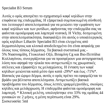
Specialist B3 Serum
Αυτός ο ορός αποτρέπει το σχηματισμό καφέ κηλίδων στην
επιφάνεια της επιδερμίδας. Η εξαιρετικά συμπυκνωμένη σύνθεσή
του λειτουργεί αποτελεσματικά για να μειώσει την εμφάνιση των
καφέ κηλίδων και των ρυτίδων, αφήνοντας την επιδερμίδα σας να
φαίνεται ομοιόμορφη και λαμπερά νεανική. Η Vichy, δεσμευμένη
στην αποτελεσματικότητα, διασφαλίζει ότι αυτός ο υποαλλεργικός
ορός κηλίδων Liftactiv Specialist B3 είναι ελεγμένος από
δερματολόγους και κλινικά αποδεδειγμένο ότι είναι ασφαλής για
όλους τους τύπους δέρματος. Τα βασικά συστατικά μας -
5% Νιασιναμίδη, Γλυκολικό Οξύ, Βιταμίνη Cg και Βιο-Πεπτίδια
Κολλαγόνου, συνεργάζονται για να προσφέρουν μια αντιγηραντική
λύση που αψηφά την ηλικία που αντιμετωπίζει τις χρωματικές
ατέλειες και εξαφανίζει τις μελαγχώσεις. Η ένταση των καφέ
κηλίδων μειώνεται κατά μέσο όρο κατά -29%* και έως -71%*.
Ιδανικός για ώριμο δέρμα, αυτός ο ορός πρέπει να εφαρμόζεται το
βράδυ για βέλτιστα αποτελέσματα. Αντιμετωπίζει βασικά
προβλήματα του δέρματος, όπως λεπτές γραμμές/ρυτίδες, σκούρες
κηλίδες και μελάγχρωση. Η επιδερμίδα φαίνεται ομοιόμορφη και
λαμπερή. * Κλινική μελέτη, υπολογίστηκε στο 33% της ομάδας 44
γυναικών σε 2 μήνες, η μέση περίπτωση είναι 29%.
Συσκευασία: 5ml