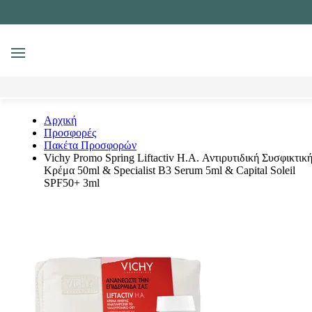
MENU
Αναζήτηση
Αρχική
Προσφορές
Πακέτα Προσφορών
Vichy Promo Spring Liftactiv H.A. Αντιρυτιδική Συσφικτικ
Κρέμα 50ml & Specialist B3 Serum 5ml & Capital Soleil
SPF50+ 3ml