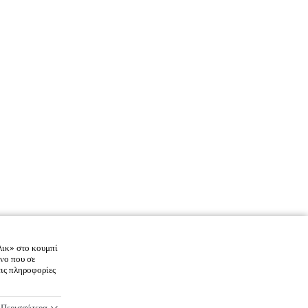
λικ» στο κουμπί
νο που σε
τις πληροφορίες
Περισσότερα