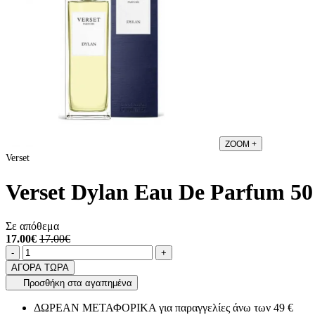
ZOOM
+
Verset
Verset Dylan Eau De Parfum 50
Σε απόθεμα
17.00€
17.00€
Ποσότητα
product.increase.quantity
product.decrease.quantity
-
+
ΑΓΟΡΑ ΤΩΡΑ
Προσθήκη στα αγαπημένα
ΔΩΡΕΑΝ ΜΕΤΑΦΟΡΙΚΑ για παραγγελίες άνω των 49 €