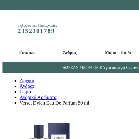
Τηλεφωνικές Παραγγελίες
2352301789
Γυναίκα
Άνδρας
Μαμά - Παιδί
Απολεπιστικά και Μάσκες προσώπου - ματιών
Βρεφικά - Παιδικά αρώματα - Παιδικά αποσμητικά
Απορρυπαντικά μπιμπερό και βρεφικών ρούχων
Συμπληρώματα Ουροποιητικού συστήματος - Προστάτη
ΔΩΡΕΑΝ ΜΕΤΑΦΟΡΙΚΑ για παραγγελίες άνω 
Αρχική
Άνδρας
Σώμα
Ανδρικά Αρώματα
Verset Dylan Eau De Parfum 50 ml