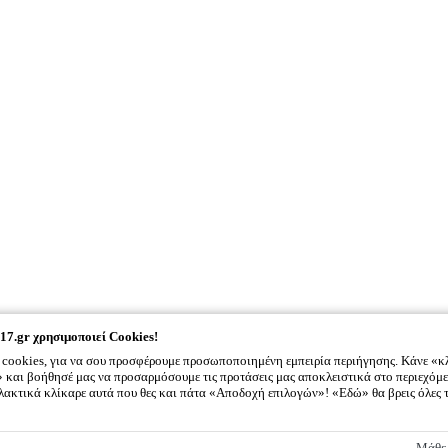
17.gr
χρησιμοποιεί Cookies!
cookies, για να σου προσφέρουμε προσωποποιημένη εμπειρία περιήγησης. Κάνε «κ
και βοήθησέ μας να προσαρμόσουμε τις προτάσεις μας αποκλειστικά στο περιεχόμε
λλακτικά κλίκαρε αυτά που θες και πάτα «Αποδοχή επιλογών»! «Εδώ» θα βρεις όλες 
2917.gr
χρησιμοποιεί Cookies!
Μάθε 