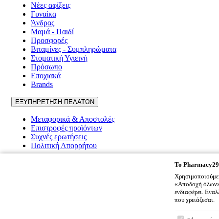
Νέες αφίξεις
Γυναίκα
Άνδρας
Μαμά - Παιδί
Προσφορές
Βιταμίνες - Συμπληρώματα
Στοματική Υγιεινή
Πρόσωπο
Εποχιακά
Brands
ΕΞΥΠΗΡΕΤΗΣΗ ΠΕΛΑΤΩΝ
Μεταφορικά & Αποστολές
Επιστροφές προϊόντων
Συχνές ερωτήσεις
Πολιτική Απορρήτου
Pharmacy2917
To
Pharmacy29
Χρησιμοποιούμε 
Ποιοι είμαστε
«Αποδοχή όλων» 
Επικοινωνία
ενδιαφέρει. Ενα
Όροι χρήσης
που χρειάζεσαι.
Cookies
To
Pharmacy
Πολιτική Απορρήτου