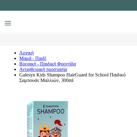
MENU
Αναζήτηση
Αρχική
Μαμά - Παιδί
Βρεφική - Παιδική Φροντίδα
Αντιφθειρική προστασία
Galesyn Kids Shampoo HairGuard for School Παιδικό
Σαμπουάν Μαλλιών, 300ml