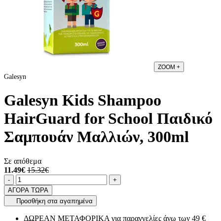
ZOOM
+
Galesyn
Galesyn Kids Shampoo
HairGuard for School Παιδικό
Σαμπουάν Μαλλιών, 300ml
Σε απόθεμα
11.49€
15.32€
Ποσότητα
product.increase.quantity
product.decrease.quantity
-
+
ΑΓΟΡΑ ΤΩΡΑ
Προσθήκη στα αγαπημένα
ΔΩΡΕΑΝ ΜΕΤΑΦΟΡΙΚΑ για παραγγελίες άνω των 49 €