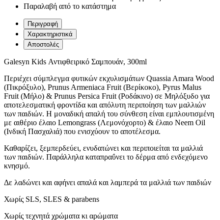
Παραλαβή από το κατάστημα
Περιγραφή
Χαρακτηριστικά
Αποστολές
Galesyn Kids Αντιφθειρικό Σαμπουάν, 300ml
Περιέχει σύμπλεγμα φυτικών εκχυλισμάτων Quassia Amara Wood
(Πικρόξυλο), Prunus Armeniaca Fruit (Βερίκοκο), Pyrus Malus
Fruit (Μήλο) & Prunus Persica Fruit (Ροδάκινο) σε Μηλόξυδο για
αποτελεσματική φροντίδα και απόλυτη περιποίηση των μαλλιών
των παιδιών. Η μοναδική απαλή του σύνθεση είναι εμπλουτισμένη
με αιθέριο έλαιο Lemongrass (Λεμονόχορτο) & έλαιο Neem Oil
(Ινδική Πασχαλιά) που ενισχύουν το αποτέλεσμα.
Καθαρίζει, ξεμπερδεύει, ενυδατώνει και περιποιείται τα μαλλιά
των παιδιών. Παράλληλα καταπραΰνει το δέρμα από ενδεχόμενο
κνησμό.
Δε λαδώνει και αφήνει απαλά και λαμπερά τα μαλλιά των παιδιών
Χωρίς SLS, SLES & parabens
Χωρίς τεχνητά χρώματα κι αρώματα