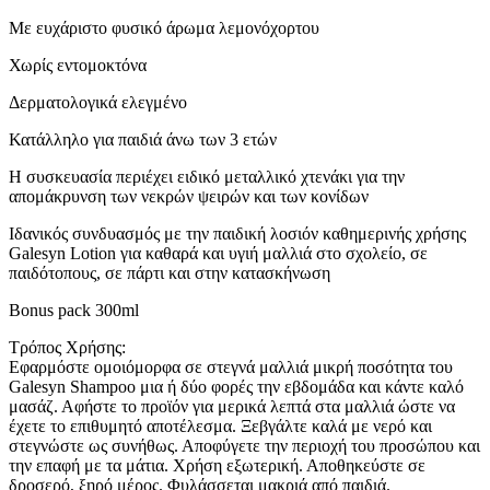
Με ευχάριστο φυσικό άρωμα λεμονόχορτου
Χωρίς εντομοκτόνα
Δερματολογικά ελεγμένο
Κατάλληλο για παιδιά άνω των 3 ετών
Η συσκευασία περιέχει ειδικό μεταλλικό χτενάκι για την
απομάκρυνση των νεκρών ψειρών και των κονίδων
Ιδανικός συνδυασμός με την παιδική λοσιόν καθημερινής χρήσης
Galesyn Lotion για καθαρά και υγιή μαλλιά στο σχολείο, σε
παιδότοπους, σε πάρτι και στην κατασκήνωση
Bonus pack 300ml
Τρόπος Χρήσης:
Εφαρμόστε ομοιόμορφα σε στεγνά μαλλιά μικρή ποσότητα του
Galesyn Shampoo μια ή δύο φορές την εβδομάδα και κάντε καλό
μασάζ. Αφήστε το προϊόν για μερικά λεπτά στα μαλλιά ώστε να
έχετε το επιθυμητό αποτέλεσμα. Ξεβγάλτε καλά με νερό και
στεγνώστε ως συνήθως. Αποφύγετε την περιοχή του προσώπου και
την επαφή με τα μάτια. Χρήση εξωτερική. Αποθηκεύστε σε
δροσερό, ξηρό μέρος. Φυλάσσεται μακριά από παιδιά.