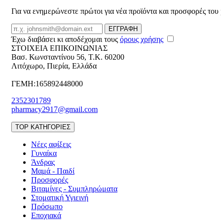
Για να ενημερώνεστε πρώτοι για νέα προϊόντα και προσφορές του
Email
ΕΓΓΡΑΦΗ
Έχω διαβάσει κι αποδέχομαι τους
όρους χρήσης
ΣΤΟΙΧΕΙΑ ΕΠΙΚΟΙΝΩΝΙΑΣ
Βασ. Κωνσταντίνου 56
,
T.K. 60200
Λιτόχωρο
,
Πιερία
,
Ελλάδα
ΓΕΜΗ:165892448000
2352301789
pharmacy2917@gmail.com
TOP ΚΑΤΗΓΟΡΙΕΣ
Νέες αφίξεις
Γυναίκα
Άνδρας
Μαμά - Παιδί
Προσφορές
Βιταμίνες - Συμπληρώματα
Στοματική Υγιεινή
Πρόσωπο
Εποχιακά