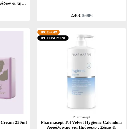
λίδων & της
50ml
2.40€
3.00€
ΠΡΟΣΦΟΡΑ
ΠΡΟΤΕΙΝΟΜΕΝΟ
Pharmasept
y Cream 250ml
Pharmasept Tol Velvet Hygienic Calendula
Αφρόλουτρο για Πρόσωπο , Σώμα &