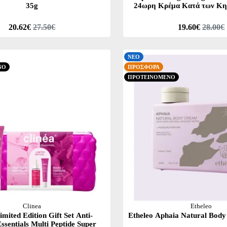
35g
24ωρη Κρέμα Κατά των Κη
Υπερμελάγχρωσης, 
20.62€
27.50€
19.60€
28.00€
ΝΕΟ
ΝΟ
ΠΡΟΣΦΟΡΑ
ΠΡΟΤΕΙΝΟΜΕΝΟ
Clinea
Etheleo
imited Edition Gift Set Anti-
Etheleo Aphaia Natural Bod
ssentials Multi Peptide Super