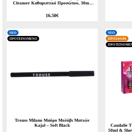
Cleanser Καθαριστικό Προσώπου, 30ml,
Toner, 50ml, Blemish Control Salicylic
Serum Ορός Προσώπου, 30ml &
16.50€
Moisturizing Mattifying Fluid Ενυδατική
Κρέμα, 15ml, 1σετ
ΝΕΟ
ΝΕΟ
ΠΡΟΤΕΙΝΟΜΕΝΟ
ΠΡΟΣΦΟΡΑ
ΠΡΟΤΕΙΝΟΜΕ
Trouss Milano Μαύρο Μολύβι Ματιών
Kajal – Soft Black
Caudalie T
50ml & Sho