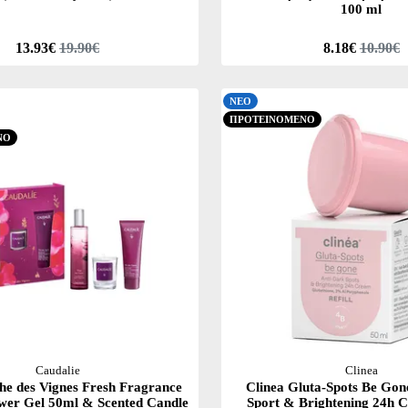
100 ml
13.93€
19.90€
8.18€
10.90€
ΝΕΟ
ΠΡΟΤΕΙΝΟΜΕΝΟ
ΝΟ
Caudalie
Clinea
he des Vignes Fresh Fragrance
Clinea Gluta-Spots Be Gon
wer Gel 50ml & Scented Candle
Sport & Brightening 24h C