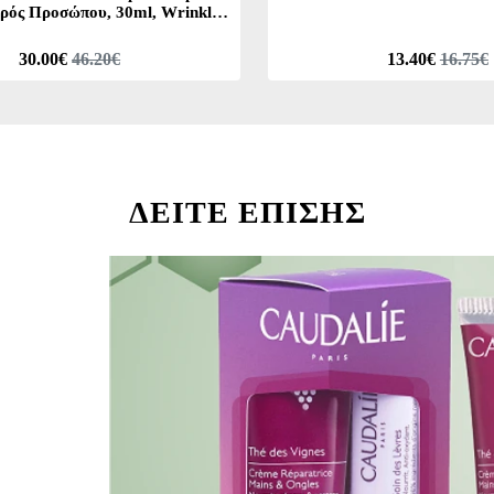
ρός Προσώπου, 30ml, Wrinkle
k Κρέμα Ματιών, 15ml & Δώρο
Νεσεσέρ, 1σετ
30.00€
46.20€
13.40€
16.75€
ΔΕΙΤΕ ΕΠΙΣΗΣ