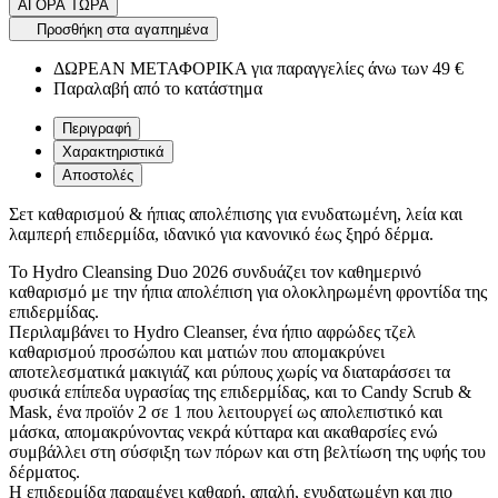
ΑΓΟΡΑ ΤΩΡΑ
Προσθήκη στα αγαπημένα
ΔΩΡΕΑΝ ΜΕΤΑΦΟΡΙΚΑ για παραγγελίες άνω των 49 €
Παραλαβή από το κατάστημα
Περιγραφή
Χαρακτηριστικά
Αποστολές
Σετ καθαρισμού & ήπιας απολέπισης για ενυδατωμένη, λεία και
λαμπερή επιδερμίδα, ιδανικό για κανονικό έως ξηρό δέρμα.
Το Hydro Cleansing Duo 2026 συνδυάζει τον καθημερινό
καθαρισμό με την ήπια απολέπιση για ολοκληρωμένη φροντίδα της
επιδερμίδας.
Περιλαμβάνει το Hydro Cleanser, ένα ήπιο αφρώδες τζελ
καθαρισμού προσώπου και ματιών που απομακρύνει
αποτελεσματικά μακιγιάζ και ρύπους χωρίς να διαταράσσει τα
φυσικά επίπεδα υγρασίας της επιδερμίδας, και το Candy Scrub &
Mask, ένα προϊόν 2 σε 1 που λειτουργεί ως απολεπιστικό και
μάσκα, απομακρύνοντας νεκρά κύτταρα και ακαθαρσίες ενώ
συμβάλλει στη σύσφιξη των πόρων και στη βελτίωση της υφής του
δέρματος.
Η επιδερμίδα παραμένει καθαρή, απαλή, ενυδατωμένη και πιο