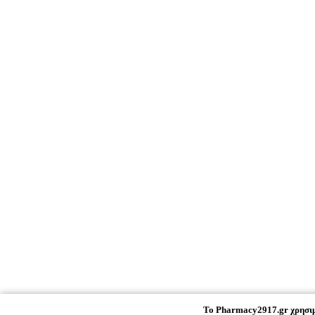
To
Pharmacy2917.gr
χρησιμ