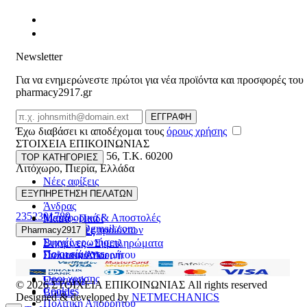
Newsletter
Για να ενημερώνεστε πρώτοι για νέα προϊόντα και προσφορές του
pharmacy2917.gr
Email
ΕΓΓΡΑΦΗ
Έχω διαβάσει κι αποδέχομαι τους
όρους χρήσης
ΣΤΟΙΧΕΙΑ ΕΠΙΚΟΙΝΩΝΙΑΣ
Βασ. Κωνσταντίνου 56
,
T.K. 60200
TOP ΚΑΤΗΓΟΡΙΕΣ
Λιτόχωρο
,
Πιερία
,
Ελλάδα
Νέες αφίξεις
ΓΕΜΗ:165892448000
Γυναίκα
ΕΞΥΠΗΡΕΤΗΣΗ ΠΕΛΑΤΩΝ
Άνδρας
2352301789
Μεταφορικά & Αποστολές
Μαμά - Παιδί
pharmacy2917@gmail.com
Επιστροφές προϊόντων
Pharmacy2917
Προσφορές
Συχνές ερωτήσεις
Βιταμίνες - Συμπληρώματα
Ποιοι είμαστε
Πολιτική Απορρήτου
Στοματική Υγιεινή
Επικοινωνία
Πρόσωπο
Όροι χρήσης
Εποχιακά
© 2026
ΣΤΟΙΧΕΙΑ ΕΠΙΚΟΙΝΩΝΙΑΣ
All rights reserved
Cookies
Brands
Designed & developed by
NETMECHANICS
Πολιτική Απορρήτου