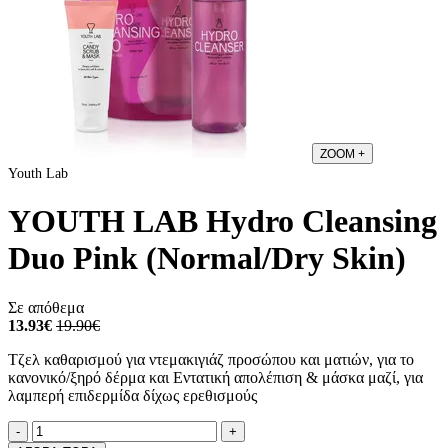
ZOOM
+
Youth Lab
YOUTH LAB Hydro Cleansing
Duo Pink (Normal/Dry Skin)
Σε απόθεμα
13.93€
19.90€
Τζελ καθαρισμού για ντεμακιγιάζ προσώπου και ματιών, για το
κανονικό/ξηρό δέρμα και Εντατική απολέπιση & μάσκα μαζί, για
λαμπερή επιδερμίδα δίχως ερεθισμούς
Ποσότητα
product.increase.quantity
product.decrease.quantity
-
+