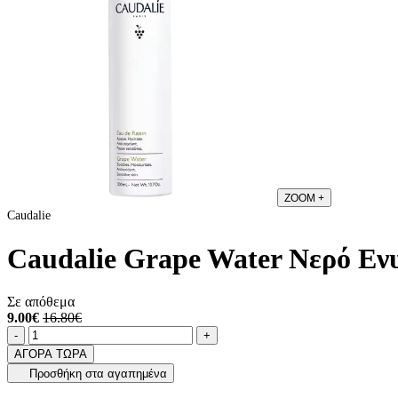
ZOOM
+
Caudalie
Caudalie Grape Water Νερό Εν
Σε απόθεμα
9.00€
16.80€
Ποσότητα
product.increase.quantity
product.decrease.quantity
-
+
ΑΓΟΡΑ ΤΩΡΑ
Προσθήκη στα αγαπημένα