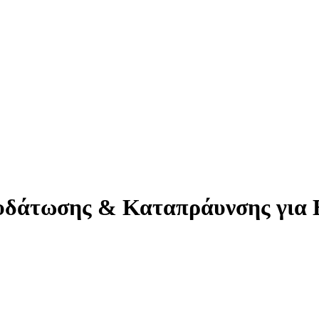
υδάτωσης & Καταπράυνσης για Ε