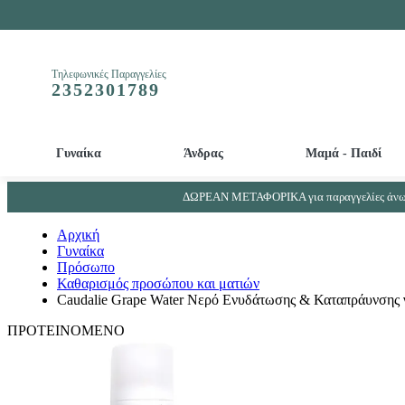
Τηλεφωνικές Παραγγελίες
2352301789
Γυναίκα
Άνδρας
Μαμά - Παιδί
Απολεπιστικά και Μάσκες προσώπου - ματιών
Βρεφικά - Παιδικά αρώματα - Παιδικά αποσμητικά
Απορρυπαντικά μπιμπερό και βρεφικών ρούχων
Συμπληρώματα Ουροποιητικού συστήματος - Προστάτη
ΔΩΡΕΑΝ ΜΕΤΑΦΟΡΙΚΑ για παραγγελίες άνω 
Αρχική
Γυναίκα
Πρόσωπο
Καθαρισμός προσώπου και ματιών
Caudalie Grape Water Νερό Ενυδάτωσης & Καταπράυνσης γ
ΠΡΟΤΕΙΝΟΜΕΝΟ