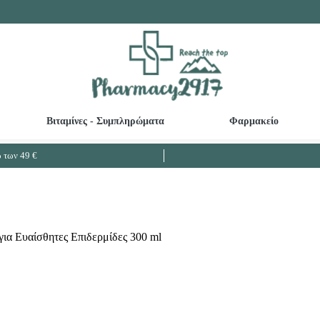
Βιταμίνες - Συμπληρώματα
Φαρμακείο
Καθαριστικά ευαίσθητης περιοχής - Κολπικές πλύσεις
Βρεφικές - Παιδικές Οδοντόκρεμες
Ω3 Λιπαρά - Μουρουνέλαιο - Μείωση Χο
των 49 €
ια Ευαίσθητες Επιδερμίδες 300 ml