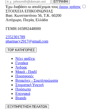
Email
ΕΓΓΡΑΦΗ
Έχω διαβάσει κι αποδέχομαι τους
όρους χρήσης
ΣΤΟΙΧΕΙΑ ΕΠΙΚΟΙΝΩΝΙΑΣ
Βασ. Κωνσταντίνου 56
,
T.K. 60200
Λιτόχωρο
,
Πιερία
,
Ελλάδα
ΓΕΜΗ:165892448000
2352301789
pharmacy2917@gmail.com
TOP ΚΑΤΗΓΟΡΙΕΣ
Νέες αφίξεις
Γυναίκα
Άνδρας
Μαμά - Παιδί
Προσφορές
Βιταμίνες - Συμπληρώματα
Στοματική Υγιεινή
Πρόσωπο
Εποχιακά
Brands
ΕΞΥΠΗΡΕΤΗΣΗ ΠΕΛΑΤΩΝ