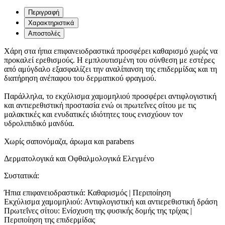
Περιγραφή
Χαρακτηριστικά
Αποστολές
Xάρη στα ήπια επιφανειοδραστικά προσφέρει καθαρισμό χωρίς να
προκαλεί ερεθισμούς. Η εμπλουτισμένη του σύνθεση με εστέρες
από αμύγδαλο εξασφαλίζει την αναλίπανση της επιδερμίδας και τη
διατήρηση ανέπαφου του δερματικού φραγμού.
Παράλληλα, το εκχύλισμα χαμομηλιού προσφέρει αντιφλογιστική
και αντιερεθιστική προστασία ενώ οι πρωτεΐνες σίτου με τις
μαλακτικές και ενυδατικές ιδιότητες τους ενισχύουν τον
υδρολιπιδικό μανδύα.
Χωρίς σαπονόμαζα, άρωμα και parabens
Δερματολογικά και Οφθαλμολογικά Ελεγμένο
Συστατικά:
Ήπια επιφανειοδραστικά: Καθαρισμός | Περιποίηση
Εκχύλισμα χαμομηλιού: Αντιφλογιστική και αντιερεθιστική δράση
Πρωτεΐνες σίτου: Ενίσχυση της φυσικής δομής της τρίχας |
Περιποίηση της επιδερμίδας