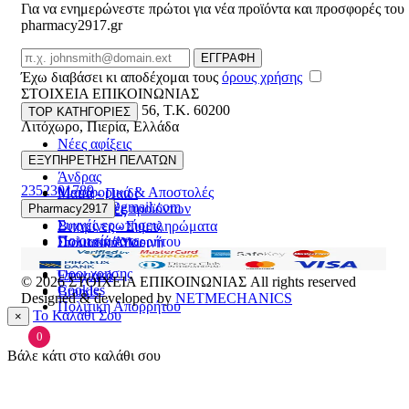
Για να ενημερώνεστε πρώτοι για νέα προϊόντα και προσφορές του
pharmacy2917.gr
Email
ΕΓΓΡΑΦΗ
Έχω διαβάσει κι αποδέχομαι τους
όρους χρήσης
ΣΤΟΙΧΕΙΑ ΕΠΙΚΟΙΝΩΝΙΑΣ
Βασ. Κωνσταντίνου 56
,
T.K. 60200
TOP ΚΑΤΗΓΟΡΙΕΣ
Λιτόχωρο
,
Πιερία
,
Ελλάδα
Νέες αφίξεις
ΓΕΜΗ:165892448000
Γυναίκα
ΕΞΥΠΗΡΕΤΗΣΗ ΠΕΛΑΤΩΝ
Άνδρας
2352301789
Μεταφορικά & Αποστολές
Μαμά - Παιδί
pharmacy2917@gmail.com
Επιστροφές προϊόντων
Pharmacy2917
Προσφορές
Συχνές ερωτήσεις
Βιταμίνες - Συμπληρώματα
Ποιοι είμαστε
Πολιτική Απορρήτου
Στοματική Υγιεινή
Επικοινωνία
Πρόσωπο
Όροι χρήσης
Εποχιακά
© 2026
ΣΤΟΙΧΕΙΑ ΕΠΙΚΟΙΝΩΝΙΑΣ
All rights reserved
Cookies
Brands
Designed & developed by
NETMECHANICS
Πολιτική Απορρήτου
Το Καλάθι Σου
×
0
Βάλε κάτι στο καλάθι σου