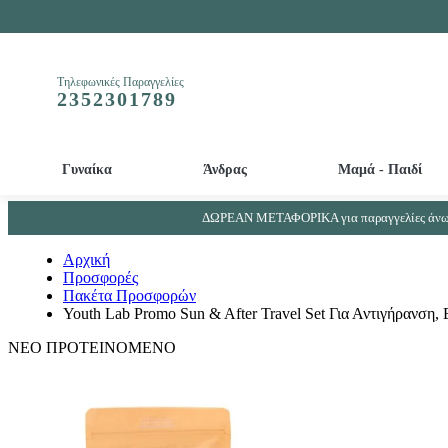
Τηλεφωνικές Παραγγελίες
2352301789
Γυναίκα
Άνδρας
Μαμά - Παιδί
Απολεπιστικά και Μάσκες προσώπου - ματιών
Βρεφικά - Παιδικά αρώματα - Παιδικά αποσμητικά
Απορρυπαντικά μπιμπερό και βρεφικών ρούχων
Συμπληρώματα Ουροποιητικού συστήματος - Προστάτη
ΔΩΡΕΑΝ ΜΕΤΑΦΟΡΙΚΑ για παραγγελίες άνω 
Αρχική
Προσφορές
Πακέτα Προσφορών
Youth Lab Promo Sun & After Travel Set Για Αντιγήρανση
ΝΕΟ
ΠΡΟΤΕΙΝΟΜΕΝΟ