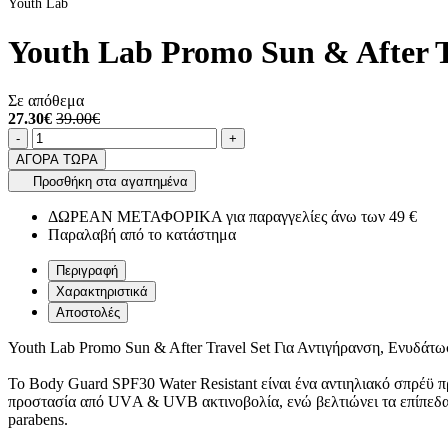
Youth Lab
Youth Lab Promo Sun & After 
Σε απόθεμα
27.30€
39.00€
Ποσότητα
product.increase.quantity
product.decrease.quantity
-
+
ΑΓΟΡΑ ΤΩΡΑ
Προσθήκη στα αγαπημένα
ΔΩΡΕΑΝ ΜΕΤΑΦΟΡΙΚΑ για παραγγελίες άνω των 49 €
Παραλαβή από το κατάστημα
Περιγραφή
Χαρακτηριστικά
Αποστολές
Youth Lab Promo Sun & After Travel Set Για Αντιγήρανση, Ενυδά
Το Body Guard SPF30 Water Resistant είναι ένα αντιηλιακό σπρέϋ 
προστασία από UVΑ & UVB ακτινοβολία, ενώ βελτιώνει τα επίπεδα 
parabens.