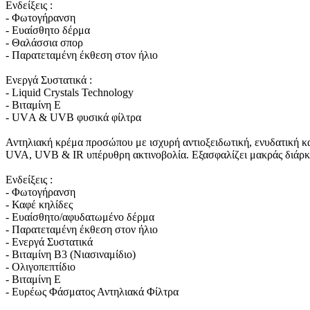
Ενδείξεις :
- Φωτογήρανση
- Ευαίσθητο δέρμα
- Θαλάσσια σπορ
- Παρατεταμένη έκθεση στον ήλιο
Ενεργά Συστατικά :
- Liquid Crystals Technology
- Βιταμίνη Ε
- UVΑ & UVB φυσικά φίλτρα
Αντηλιακή κρέμα προσώπου με ισχυρή αντιοξειδωτική, ενυδατική κα
UVA, UVB & IR υπέρυθρη ακτινοβολία. Εξασφαλίζει μακράς διάρκει
Ενδείξεις :
- Φωτογήρανση
- Καφέ κηλίδες
- Ευαίσθητο/αφυδατωμένο δέρμα
- Παρατεταμένη έκθεση στον ήλιο
- Ενεργά Συστατικά
- Βιταμίνη Β3 (Νιασιναμίδιο)
- Ολιγοπεπτίδιο
- Βιταμίνη Ε
- Ευρέως Φάσματος Αντηλιακά Φίλτρα