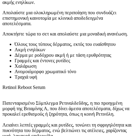
ακμής ενηλίκων.
Απολαύστε μια ολοκληρωμένη περιποίηση που συνδυάζει
επιστημονική καινοτομία με κλινικά αποδεδειγμένα
αποτελέσματα.
Αποκτήστε τώρα το σετ και απολαύστε μια μοναδική ανανέωση.
Όλους τους τύπους δέρματος, εκτός του ευαίσθητου
Ακμή ενηλίκων
Δέρμα με ροδόχρου ακμή ή με τάση ερυθρότητας
Γραμμές και έντονες ρυτίδες
Χαλάρωση
Ανομοιόμορφο χρωματικό τόνο
Τραχιά υφή
Retinol Reboot Serum
Πατενταρισμένο Σύμπλεγμα Ρετιναλδεΰδης, η πιο προηγμένη
μορφή της Βιταμίνης Α, που δίνει άμεσα αποτελέσματα, δίχως να
προκαλεί ερεθισμούς ή ξηρότητα, όπως η κοινή Ρετινόλη.
Λειαίνει λεπτές γραμμές και ρυτίδες, τονώνει τη σφριγηλότητα και
πυκνότητα του δέρματος, ενώ βελτιώνει τις ατέλειες, χαρίζοντας
υγιή, λαμπερή επιδερμίδα.