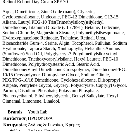
Retinol Reboot Day Cream SPF 30
Aqua, Dimethicone, Zinc Oxide (nano), Glycerin,
Cyclopentasiloxane, Undecane, PEG-12 Dimethicone, C13-15
Alkane, Lauryl PEG-10 Tris(Trimethylsiloxy)silylethyl
Dimethicone, Titanium Dioxide (CI 77891), Betaine, Tridecane,
Sodium Chloride, Magnesium Stearate, Polymethylsilsesquioxane,
Hydroxypinacolone Retinoate, Trehalose, Retinal, Urea,
Biosaccharide Gum-4, Serine, Algin, Tocopherol, Pullulan, Sodium
Hyaluronate, Tapioca Starch, Xanthophylls, Helianthus Annuus
(Sunflower) Seed Oil, Polyglyceryl-3 Polydimethylsiloxyethyl
Dimethicone, Triethoxycaprylylsilane, Hexyl Laurate, PEG-10
Dimethicone, Polyhydroxystearic Acid, Stearic Acid,
Dimethicone/Vinyl Dimethicone Crosspolymer, Dimethicone/PEG-
10/15 Crosspolymer, Dipropylene Glycol, Sodium Citrate,
PEG/PPG-18/18 Dimethicone, Cyclohexasiloxane, Diisopropyl
Adipate, Pentylene Glycol, Glyceryl Polyacrylate, Caprylyl Glycol,
Parfum, Disodium Phosphate, Potassium Phosphate,
Phenoxyethanol, Ethylhexylglycerin, Benzyl Salicylate, Hexyl
Cinnamal, Limonene, Linalool.
Brands
Youth Lab
Κατάσταση
ΠΡΟΣΦΟΡΑ
Κατηγορίες
Άνδρας & Γυναίκα, Κρέμες