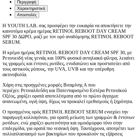
Περιγραφή
Χαρακτηριστικά
Αποστολές
Η YOUTH LAB. σας προσφέρει την ευκαιρία να αποκτήσετε την
καινοτόμα κρέμα ημέρας RETINOL REBOOT DAY CREAM
SPF 30 ΔΩΡΟ, μαζί με τον ορό αναδόμησης RETINOL REBOOT
SERUM.
Η κρέμα ημέρας RETINOL REBOOT DAY CREAM SPF 30, με
Ρετινοειδή νέας γενιάς και 100% φυσικά αντηλιακά φίλτρα, λειαίνει
τις γραμμές και έντονες ρυτίδες, ενυδατώνει και προστατεύει από
τους αστικούς ρύπους, την UVA, UVB και την υπέρυθρη
ακτινοβολία.
Χάρη στις προηγμένες μορφές Βιταμίνης Α που
περιέχει: Ρετιναλδεΰδη και Πατενταρισμένο Εστέρα Ρετινοϊκού
Οξέος, χαρίζει ορατά αποτελέσματα από το πρώτο άγγιγμα:
ανανεωμένη, υγιή όψη, δίχως να προκαλεί ερεθισμούς ή ξηρότητα.
Ο προηγμένος ορός RETINOL REBOOT SERUM ενισχύει την
παραγωγή κολλαγόνου, για ορατή μείωση των γραμμών & έντονων
ρυτίδων, ενώ χαρίζει φωτεινότητα και ομοιόμορφο τόνο στην
επιδερμίδα, για ορατά πιο νεανική όψη. Ταυτόχρονα, αποτρέπει των
πολλαπλασιασμό των βακτηρίων που προκαλούν τις εξάρσεις