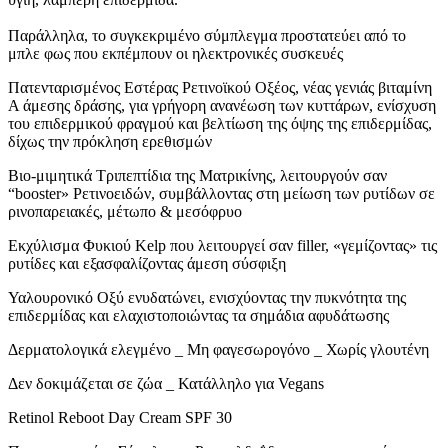
Παράλληλα, το συγκεκριμένο σύμπλεγμα προστατεύει από το
μπλε φως που εκπέμπουν οι ηλεκτρονικές συσκευές
Πατενταρισμένος Εστέρας Ρετινοϊκού Οξέος, νέας γενιάς βιταμίνη
Α άμεσης δράσης, για γρήγορη ανανέωση των κυττάρων, ενίσχυση
του επιδερμικού φραγμού και βελτίωση της όψης της επιδερμίδας,
δίχως την πρόκληση ερεθισμών
Βιο-μιμητικά Τριπεπτίδια της Ματρικίνης, λειτουργούν σαν
“booster» Ρετινοειδών, συμβάλλοντας στη μείωση των ρυτίδων σε
ρινοπαρειακές, μέτωπο & μεσόφρυο
Εκχύλισμα Φυκιού Kelp που λειτουργεί σαν filler, «γεμίζοντας» τις
ρυτίδες και εξασφαλίζοντας άμεση σύσφιξη
Υαλουρονικό Οξύ ενυδατώνει, ενισχύοντας την πυκνότητα της
επιδερμίδας και ελαχιστοποιώντας τα σημάδια αφυδάτωσης
Δερματολογικά ελεγμένο _ Μη φαγεσωρογόνο _ Χωρίς γλουτένη
Δεν δοκιμάζεται σε ζώα _ Κατάλληλο για Vegans
Retinol Reboot Day Cream SPF 30