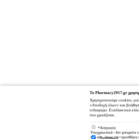
To
Pharmacy2917.gr
χρησιμ
Χρησιμοποιούμε cookies, για
«Αποδοχή όλων» και βοήθησέ 
ενδιαφέρει. Εναλλακτικά κλί
που χρειάζεσαι.
To
Pharmacy2917.gr
χρ
Αναγκαία
Υποχρεωτικά - δεν μπορείτε 
του site, όπως την προσθήκη
Στατιστικά