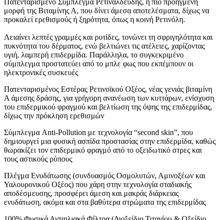
Πατενταρισμένο Σύμπλεγμα Ρετιναλδεΰδης, η πιο προηγμένη
μορφή της Βιταμίνης Α, που δίνει άμεσα αποτελέσματα, δίχως να
προκαλεί ερεθισμούς ή ξηρότητα, όπως η κοινή Ρετινόλη.
Λειαίνει λεπτές γραμμές και ρυτίδες, τονώνει τη σφριγηλότητα και
πυκνότητα του δέρματος, ενώ βελτιώνει τις ατέλειες, χαρίζοντας
υγιή, λαμπερή επιδερμίδα. Παράλληλα, το συγκεκριμένο
σύμπλεγμα προστατεύει από το μπλε φως που εκπέμπουν οι
ηλεκτρονικές συσκευές
Πατενταρισμένος Εστέρας Ρετινοϊκού Οξέος, νέας γενιάς βιταμίνη
Α άμεσης δράσης, για γρήγορη ανανέωση των κυττάρων, ενίσχυση
του επιδερμικού φραγμού και βελτίωση της όψης της επιδερμίδας,
δίχως την πρόκληση ερεθισμών
Σύμπλεγμα Anti-Pollution με τεχνολογία “second skin”, που
δημιουργεί μια φυσική ασπίδα προστασίας στην επιδερμίδα, καθώς
θωρακίζει τον επιδερμικό φραγμό από το οξειδωτικό στρες και
τους αστικούς ρύπους
Πλέγμα Ενυδάτωσης (συνδυασμός Οσμολυτών, Αμινοξέων και
Υαλουρονικού Οξέος) που χάρη στην τεχνολογία σταδιακής
αποδέσμευσης, προσφέρει άμεση και μακράς διάρκειας
ενυδάτωση, ακόμα και στα βαθύτερα στρώματα της επιδερμίδας
100% Φυσικά Αντιηλιακά Φίλτρα (Διοξείδιο Τιτανίου & Οξείδιο