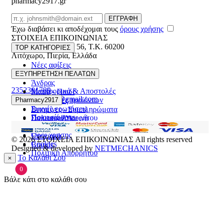
pharmacy2917.gr
Email
ΕΓΓΡΑΦΗ
Έχω διαβάσει κι αποδέχομαι τους
όρους χρήσης
ΣΤΟΙΧΕΙΑ ΕΠΙΚΟΙΝΩΝΙΑΣ
Βασ. Κωνσταντίνου 56
,
T.K. 60200
TOP ΚΑΤΗΓΟΡΙΕΣ
Λιτόχωρο
,
Πιερία
,
Ελλάδα
Νέες αφίξεις
ΓΕΜΗ:165892448000
Γυναίκα
ΕΞΥΠΗΡΕΤΗΣΗ ΠΕΛΑΤΩΝ
Άνδρας
2352301789
Μεταφορικά & Αποστολές
Μαμά - Παιδί
pharmacy2917@gmail.com
Επιστροφές προϊόντων
Pharmacy2917
Προσφορές
Συχνές ερωτήσεις
Βιταμίνες - Συμπληρώματα
Ποιοι είμαστε
Πολιτική Απορρήτου
Στοματική Υγιεινή
Επικοινωνία
Πρόσωπο
Όροι χρήσης
Εποχιακά
© 2026
ΣΤΟΙΧΕΙΑ ΕΠΙΚΟΙΝΩΝΙΑΣ
All rights reserved
Cookies
Brands
Designed & developed by
NETMECHANICS
Πολιτική Απορρήτου
Το Καλάθι Σου
×
0
Βάλε κάτι στο καλάθι σου