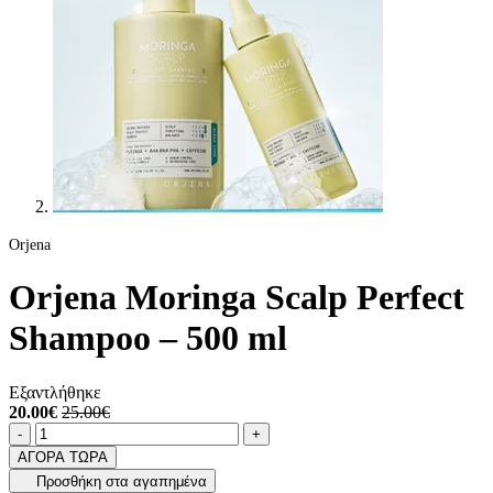
Orjena
Orjena Moringa Scalp Perfect
Shampoo – 500 ml
Εξαντλήθηκε
20.00€
25.00€
Ποσότητα
product.increase.quantity
product.decrease.quantity
-
+
ΑΓΟΡΑ ΤΩΡΑ
Προσθήκη στα αγαπημένα