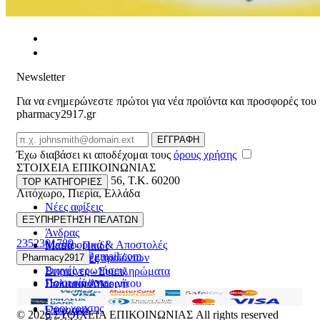
Newsletter
Για να ενημερώνεστε πρώτοι για νέα προϊόντα και προσφορές του
pharmacy2917.gr
Email
ΕΓΓΡΑΦΗ
Έχω διαβάσει κι αποδέχομαι τους
όρους χρήσης
ΣΤΟΙΧΕΙΑ ΕΠΙΚΟΙΝΩΝΙΑΣ
Βασ. Κωνσταντίνου 56
,
T.K. 60200
TOP ΚΑΤΗΓΟΡΙΕΣ
Λιτόχωρο
,
Πιερία
,
Ελλάδα
Νέες αφίξεις
ΓΕΜΗ:165892448000
Γυναίκα
ΕΞΥΠΗΡΕΤΗΣΗ ΠΕΛΑΤΩΝ
Άνδρας
2352301789
Μεταφορικά & Αποστολές
Μαμά - Παιδί
pharmacy2917@gmail.com
Επιστροφές προϊόντων
Pharmacy2917
Προσφορές
Συχνές ερωτήσεις
Βιταμίνες - Συμπληρώματα
Ποιοι είμαστε
Πολιτική Απορρήτου
Στοματική Υγιεινή
Επικοινωνία
Πρόσωπο
Όροι χρήσης
Εποχιακά
© 2026
ΣΤΟΙΧΕΙΑ ΕΠΙΚΟΙΝΩΝΙΑΣ
All rights reserved