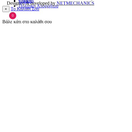
Cookies
Brands
Designed & developed by
NETMECHANICS
Πολιτική Απορρήτου
Το Καλάθι Σου
×
0
Βάλε κάτι στο καλάθι σου