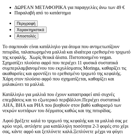
ΔΩΡΕΑΝ ΜΕΤΑΦΟΡΙΚΑ για παραγγελίες άνω των 49 €
Παραλαβή από το κατάστημα
Περιγραφή
Χαρακτηριστικά
Αποστολές
Το σαμπουάν είναι κατάλληλο για άτομα που αντιμετωπίζουν
πιτυρίδα, ταλαιπωρημένα μαλλιά και ιδιαίτερα ερεθισμένο τριχωτό
της κεφαλής. Χωρίς θειικά άλατα. Πιστοποιημένο vegan.
Σχηματίζει πλούσιο αφρό που περιέχει 11 φυσικά συστατικά
συμπεριλαμβανομένου του εκχυλίσματος Moringa, καθαρίζει τις
ακαθαρσίες και φροντίζει το ερεθισμένο τριχωτό της κεφαλής.
Χάρη στον πλούσιο αφρό που σχηματίζεται, καθαρίζει και
μαλακώνει τα μαλλιά.
Κατάλληλο για μαλλιά που έχουν καταστραφεί από συχνές
επεμβάσεις και το εξωτερικό περιβάλλον.Περιέχει συστατικά
AHA, BHA και PHA που βοηθούν στον βαθύ καθαρισμό των
νεκρών κυττάρων του δέρματος καθώς και της πιτυρίδας.
Αφού βρέξετε καλά το τριχωτό της κεφαλής και τα μαλλιά σας με
κρύο νερό, αντλήστε μια κατάλληλη ποσότητα 2-3 φορές στο χέρι
σας, κάντε αφρό και ξεπλύνετε καλά.Ξεπλύνετε μέχρι να φύγει