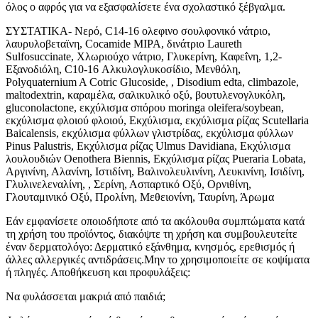
όλος ο αφρός για να εξασφαλίσετε ένα σχολαστικό ξέβγαλμα.
ΣΥΣΤΑΤΙΚΑ- Νερό, C14-16 ολεφινο σουλφονικό νάτριο,
λαυρυλοβεταϊνη, Cocamide MIPA, δινάτριο Laureth
Sulfosuccinate, Χλωριούχο νάτριο, Γλυκερίνη, Καφεΐνη, 1,2-
Εξανοδιόλη, C10-16 Αλκυλογλυκοσίδιο, Μενθόλη,
Polyquaternium A Cotric Glucoside, , Disodium edta, climbazole,
maltodextrin, καραμέλα, σαλικυλικό οξύ, βουτυλενογλυκόλη,
gluconolactone, εκχύλισμα σπόρου moringa oleifera/soybean,
εκχύλισμα φλοιού φλοιού, Εκχύλισμα, εκχύλισμα ρίζας Scutellaria
Baicalensis, εκχύλισμα φύλλων γλιστρίδας, εκχύλισμα φύλλων
Pinus Palustris, Εκχύλισμα ρίζας Ulmus Davidiana, Εκχύλισμα
λουλουδιών Oenothera Biennis, Εκχύλισμα ρίζας Pueraria Lobata,
Αργινίνη, Αλανίνη, Ιστιδίνη, Βαλινολευλινίνη, Λευκινίνη, Ισιδίνη,
Γλυλινελεναλίνη, , Σερίνη, Ασπαρτικό Οξύ, Ορνιθίνη,
Γλουταμινικό Οξύ, Προλίνη, Μεθειονίνη, Ταυρίνη, Άρωμα
Εάν εμφανίσετε οποιοδήποτε από τα ακόλουθα συμπτώματα κατά
τη χρήση του προϊόντος, διακόψτε τη χρήση και συμβουλευτείτε
έναν δερματολόγο: Δερματικό εξάνθημα, κνησμός, ερεθισμός ή
άλλες αλλεργικές αντιδράσεις.Μην το χρησιμοποιείτε σε κοψίματα
ή πληγές. Αποθήκευση και προφυλάξεις:
Να φυλάσσεται μακριά από παιδιά;