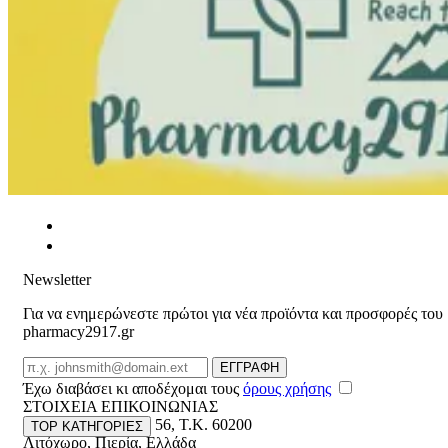
Newsletter
Για να ενημερώνεστε πρώτοι για νέα προϊόντα και προσφορές του
pharmacy2917.gr
Email
ΕΓΓΡΑΦΗ
Έχω διαβάσει κι αποδέχομαι τους
όρους χρήσης
ΣΤΟΙΧΕΙΑ ΕΠΙΚΟΙΝΩΝΙΑΣ
Βασ. Κωνσταντίνου 56
,
T.K. 60200
TOP ΚΑΤΗΓΟΡΙΕΣ
Λιτόχωρο
,
Πιερία
,
Ελλάδα