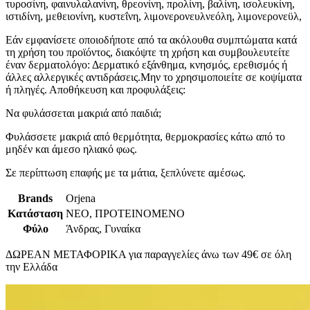
τυροσίνη, φαινυλαλανίνη, θρεονίνη, προλίνη, βαλίνη, ισολευκίνη,
ιστιδίνη, μεθειονίνη, κυστεΐνη, λιμονερονευλνεόλη, λιμονερονεϋλ,
Εάν εμφανίσετε οποιοδήποτε από τα ακόλουθα συμπτώματα κατά
τη χρήση του προϊόντος, διακόψτε τη χρήση και συμβουλευτείτε
έναν δερματολόγο: Δερματικό εξάνθημα, κνησμός, ερεθισμός ή
άλλες αλλεργικές αντιδράσεις.Μην το χρησιμοποιείτε σε κοψίματα
ή πληγές. Αποθήκευση και προφυλάξεις:
Να φυλάσσεται μακριά από παιδιά;
Φυλάσσετε μακριά από θερμότητα, θερμοκρασίες κάτω από το
μηδέν και άμεσο ηλιακό φως.
Σε περίπτωση επαφής με τα μάτια, ξεπλύνετε αμέσως.
Brands
Orjena
Κατάσταση
ΝΕΟ, ΠΡΟΤΕΙΝΟΜΕΝΟ
Φύλο
Άνδρας, Γυναίκα
ΔΩΡΕΑΝ ΜΕΤΑΦΟΡΙΚΑ για παραγγελίες άνω των 49€ σε όλη
την Ελλάδα