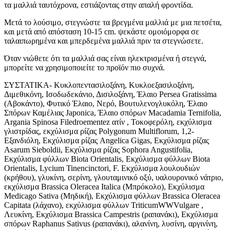
τα μαλλιά ταυτόχρονα, εστιάζοντας στην απαλή φροντίδα.
Μετά το λούσιμο, στεγνώστε τα βρεγμένα μαλλιά με μια πετσέτα,
και μετά από απόσταση 10-15 cm. ψεκάστε ομοιόμορφα σε
ταλαιπωρημένα και μπερδεμένα μαλλιά πριν τα στεγνώσετε.
Όταν νιώθετε ότι τα μαλλιά σας είναι ηλεκτρισμένα ή στεγνά,
μπορείτε να χρησιμοποιείτε το προϊόν πιο συχνά.
ΣΥΣΤΑΤΙΚΑ- Κυκλοπεντασιλοξάνη, Κυκλοεξασιλοξάνη,
Διμεθικόνη, Ισοδωδεκάνιο, Δισιλοξάνη, Έλαιο Persea Gratissima
(Αβοκάντο), Φυτικό Έλαιο, Νερό, Βουτυλενογλυκόλη, Έλαιο
Σπόρων Καμέλιας Japonica, Έλαιο σπόρων Macadamia Ternifolia,
Argania Spinosa Filedroementez ατίν , Τοκοφερόλη, εκχύλισμα
γλιστρίδας, εκχύλισμα ρίζας Polygonum Multiflorum, 1,2-
Εξανδιόλη, Εκχύλισμα ρίζας Angelica Gigas, Εκχύλισμα ρίζας
Asarum Sieboldii, Εκχύλισμα ρίζας Sophora Angustifolia,
Εκχύλισμα φύλλων Biota Orientalis, Εκχύλισμα φύλλων Biota
Orientalis, Lycium Tinencinctori, F. Εκχύλισμα λουλουδιών
(κρήθου), γλυκίνη, σερίνη, γλουταμινικό οξύ, υαλουρονικό νάτριο,
εκχύλισμα Brassica Oleracea Italica (Μπρόκολο), Εκχύλισμα
Medicago Sativa (Μηδική), Εκχύλισμα φύλλων Brassica Oleracea
Capitata (λάχανο), εκχύλισμα φύλλων TriticumWWVulgare ,
Λευκίνη, Εκχύλισμα Brassica Campestris (ραπανάκι), Εκχύλισμα
σπόρων Raphanus Sativus (ραπανάκι), αλανίνη, λυσίνη, αργινίνη,