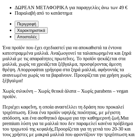
ΔΩΡΕΑΝ ΜΕΤΑΦΟΡΙΚΑ για παραγγελίες άνω των 49 €
Παραλαβή από το κατάστημα
Περιγραφή
Χαρακτηριστικά
Αποστολές
Ένα προϊόν που έχει σχεδιαστεί για να αποκαθιστά τα έντονα
κατεστραμμένα μαλλιά. Αναζωογονεί τα ταλαιπωρημένα και ξηρά
μαλλιά με τις απαραίτητες πρωτεΐνες. Το προϊόν ψεκάζεται στα
μαλλιά, χωρίς να χρειάζεται ξέβγαλμα, προσφέροντας άμεση
θρέψη. Απορροφάται γρήγορα στα ξηρά μαλλιά, αφήνοντάς τα
ανανεωμένα χωρίς να τα βαραίνουν. Προορίζεται για χρήση χωρίς
ξέβγαλμα!
Χωρίς σιλικόνη – Χωρίς θειικά άλατα – Χωρίς parabens – vegan
προϊόν.
Περιέχει καφεΐνη, η οποία αναστέλλει τη δράση που προκαλεί
τριχόπτωση. Είναι ένα προϊόν υψηλής ποιότητας, με μέγιστη
απόδοση, και ένα αισθητικό άρωμα για την καθημερινή ζωή.Μια
premium λύση για τα μαλλιά που δεν παραμελεί κανένα πρόβλημα
του τριχωτού της κεφαλής.Προορίζεται για τη γενιά του 20-30 και
τους χρήστες με μακριά μαλλιά που φροντίζουν την τριχόπτωση και