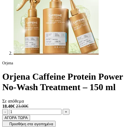
Orjena
Orjena Caffeine Protein Power
No-Wash Treatment – 150 ml
Σε απόθεμα
18.40€
23.00€
Ποσότητα
product.increase.quantity
product.decrease.quantity
-
+
ΑΓΟΡΑ ΤΩΡΑ
Προσθήκη στα αγαπημένα