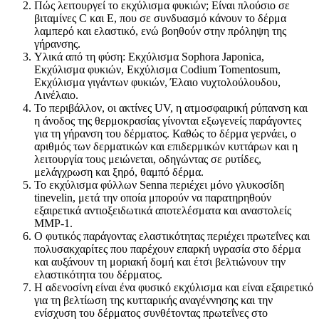
Πώς λειτουργεί το εκχύλισμα φυκιών; Είναι πλούσιο σε
βιταμίνες C και E, που σε συνδυασμό κάνουν το δέρμα
λαμπερό και ελαστικό, ενώ βοηθούν στην πρόληψη της
γήρανσης.
Υλικά από τη φύση: Εκχύλισμα Sophora Japonica,
Εκχύλισμα φυκιών, Εκχύλισμα Codium Tomentosum,
Εκχύλισμα γιγάντων φυκιών, Έλαιο νυχτολούλουδου,
Λινέλαιο.
Το περιβάλλον, οι ακτίνες UV, η ατμοσφαιρική ρύπανση και
η άνοδος της θερμοκρασίας γίνονται εξωγενείς παράγοντες
για τη γήρανση του δέρματος. Καθώς το δέρμα γερνάει, ο
αριθμός των δερματικών και επιδερμικών κυττάρων και η
λειτουργία τους μειώνεται, οδηγώντας σε ρυτίδες,
μελάγχρωση και ξηρό, θαμπό δέρμα.
Το εκχύλισμα φύλλων Senna περιέχει μόνο γλυκοσίδη
tinevelin, μετά την οποία μπορούν να παρατηρηθούν
εξαιρετικά αντιοξειδωτικά αποτελέσματα και αναστολείς
MMP-1.
Ο φυτικός παράγοντας ελαστικότητας περιέχει πρωτεΐνες και
πολυσακχαρίτες που παρέχουν επαρκή υγρασία στο δέρμα
και αυξάνουν τη μοριακή δομή και έτσι βελτιώνουν την
ελαστικότητα του δέρματος.
Η αδενοσίνη είναι ένα φυσικό εκχύλισμα και είναι εξαιρετικό
για τη βελτίωση της κυτταρικής αναγέννησης και την
ενίσχυση του δέρματος συνθέτοντας πρωτεΐνες στο