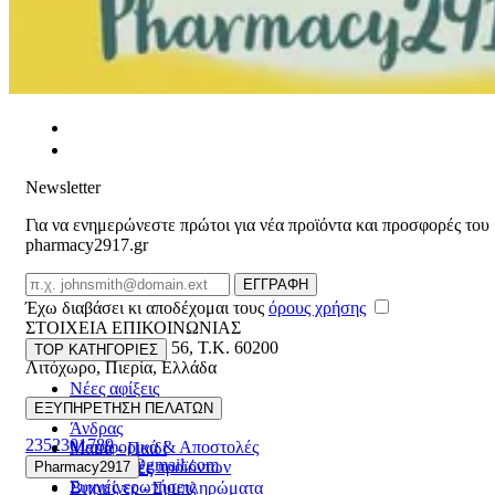
Newsletter
Για να ενημερώνεστε πρώτοι για νέα προϊόντα και προσφορές του
pharmacy2917.gr
Email
ΕΓΓΡΑΦΗ
Έχω διαβάσει κι αποδέχομαι τους
όρους χρήσης
ΣΤΟΙΧΕΙΑ ΕΠΙΚΟΙΝΩΝΙΑΣ
Βασ. Κωνσταντίνου 56
,
T.K. 60200
TOP ΚΑΤΗΓΟΡΙΕΣ
Λιτόχωρο
,
Πιερία
,
Ελλάδα
Νέες αφίξεις
ΓΕΜΗ:165892448000
Γυναίκα
ΕΞΥΠΗΡΕΤΗΣΗ ΠΕΛΑΤΩΝ
Άνδρας
2352301789
Μεταφορικά & Αποστολές
Μαμά - Παιδί
pharmacy2917@gmail.com
Επιστροφές προϊόντων
Pharmacy2917
Προσφορές
Συχνές ερωτήσεις
Βιταμίνες - Συμπληρώματα