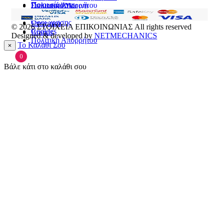
Ποιοι είμαστε
Πολιτική Απορρήτου
Στοματική Υγιεινή
Επικοινωνία
Πρόσωπο
Όροι χρήσης
Εποχιακά
© 2026
ΣΤΟΙΧΕΙΑ ΕΠΙΚΟΙΝΩΝΙΑΣ
All rights reserved
Cookies
Brands
Designed & developed by
NETMECHANICS
Πολιτική Απορρήτου
Το Καλάθι Σου
×
0
Βάλε κάτι στο καλάθι σου