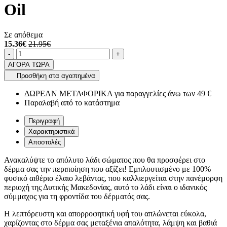
Oil
Σε απόθεμα
15.36€
21.95€
Ποσότητα
product.increase.quantity
product.decrease.quantity
-
+
ΑΓΟΡΑ ΤΩΡΑ
Προσθήκη στα αγαπημένα
ΔΩΡΕΑΝ ΜΕΤΑΦΟΡΙΚΑ για παραγγελίες άνω των 49 €
Παραλαβή από το κατάστημα
Περιγραφή
Χαρακτηριστικά
Αποστολές
Ανακαλύψτε το απόλυτο λάδι σώματος που θα προσφέρει στο
δέρμα σας την περιποίηση που αξίζει! Εμπλουτισμένο με 100%
φυσικό αιθέριο έλαιο λεβάντας, που καλλιεργείται στην πανέμορφη
περιοχή της Δυτικής Μακεδονίας, αυτό το λάδι είναι ο ιδανικός
σύμμαχος για τη φροντίδα του δέρματός σας.
Η λεπτόρευστη και απορροφητική υφή του απλώνεται εύκολα,
χαρίζοντας στο δέρμα σας μεταξένια απαλότητα, λάμψη και βαθιά