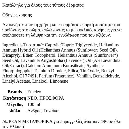
Κατάλληλο για όλους τους τύπους δέρματος.
Οδηγίες χρήσης
Ανακινήστε πριν τη χρήση και εφαρμόστε επαρκή ποσότητα του
προϊόντος στο σώμα, απλώνοντας το με κυκλικές κινήσεις για να
απολαύσετε τη λάμψη και την ενυδάτωση που του αξίζουν.
Ingredients/Συστατικά: Caprylic/Capric Triglyceride, Helianthus
Annuus Hybrid Oil (Helianthus Annuus (Sunflower) Seed Oil),
Dicaprylyl Ether, Tocopherol, Helianthus Annuus (Sunflower*)
Seed Oil, Lavandula Angustifolia (Lavender) Oil (AS Lavandula
Oil/Extract), Calcium Aluminum Borosilicate, Synthetic
Fluorphlogopite, Titanium Dioxide, Silica, Tin Oxide, Benzyl
Alcohol, CI 77491, Parfum (Fragrance), Vanillin, Benzaldehyde,
Linalyl Acetate, Linalool, Limonene
Brands
Etheleo
Κατάσταση
ΝΕΟ, ΠΡΟΣΦΟΡΑ
Μέγεθος
100 ml
Φύλο
Άνδρας, Γυναίκα
ΔΩΡΕΑΝ ΜΕΤΑΦΟΡΙΚΑ για παραγγελίες άνω των 49€ σε όλη
την Ελλάδα