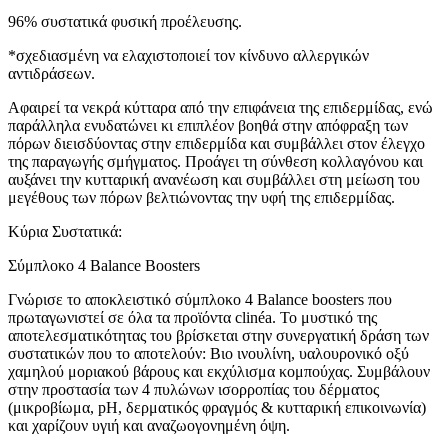
96% συστατικά φυσική προέλευσης.
*σχεδιασμένη να ελαχιστοποιεί τον κίνδυνο αλλεργικών
αντιδράσεων.
Αφαιρεί τα νεκρά κύτταρα από την επιφάνεια της επιδερμίδας, ενώ
παράλληλα ενυδατώνει κι επιπλέον βοηθά στην απόφραξη των
πόρων διεισδύοντας στην επιδερμίδα και συμβάλλει στον έλεγχο
της παραγωγής σμήγματος. Προάγει τη σύνθεση κολλαγόνου και
αυξάνει την κυτταρική ανανέωση και συμβάλλει στη μείωση του
μεγέθους των πόρων βελτιώνοντας την υφή της επιδερμίδας.
Κύρια Συστατικά:
Σύμπλοκο 4 Balance Boosters
Γνώρισε το αποκλειστικό σύμπλοκο 4 Balance boosters που
πρωταγωνιστεί σε όλα τα προϊόντα clinéa. Το μυστικό της
αποτελεσματικότητας του βρίσκεται στην συνεργατική δράση των
συστατικών που το αποτελούν: Βιο ινουλίνη, υαλουρονικό οξύ
χαμηλού μοριακού βάρους και εκχύλισμα κομπούχας. Συμβάλουν
στην προστασία των 4 πυλώνων ισορροπίας του δέρματος
(μικροβίωμα, pH, δερματικός φραγμός & κυτταρική επικοινωνία)
και χαρίζουν υγιή και αναζωογονημένη όψη.