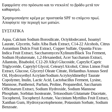
Εφαρμόστε στο πρόσωπο και το ντεκολτέ το βράδυ μετά τον
καθαρισμό.
Χρησιμοποιήστε κρέμα με προστασία SPF το επόμενο πρωί.
Αποφύγετε την περιοχή των ματιών.
ΣΥΣΤΑΤΙΚΑ
Aqua, Calcium Sodium Borosilicate, Octyldodecanol, Isoamyl
Laurate, Glycerin, Salix Alba Bark Extract, C14-22 Alcohols, Citrus
Aurantium Dulcis Fruit Extract, Copper Sulfate, Opuntia Ficus-
Indica Fruit Extract, Saccharomyces/Xylinum/Black Tea Ferment,
Sodium Hyaluronate, 1,2-Hexanediol, Acer Saccharum Extract,
Allantoin, Bisabolol, C12-20 Alkyl Glucoside, Caprylic/Capric
Triglyceride, Caprylyl Glycol, Cetearyl Alcohol, Citrus Limon Fruit
Extract, Glucose, Glyceryl Oleate Citrate, Helianthus Annuus Seed
Oil, Hydroxyethyl Acrylate/Sodium Acryloyldimethyl Taurate
Copolymer, Inulin, Lactic Acid, Lactobacillus Ferment, Lysine,
Mannose, Panthenol, Parfum, Proline, Propanediol, Saccharum
Officinarum Extract, Sodium Hydroxide, Sodium Mannose
Phosphate, Sorbitan Isostearate, Tetrasodium Glutamate Diacetate,
Tocopherol, Tocopheryl Acetate, Vaccinium Myrtillus Fruit Extract,
Xanthan Gum, Hydroxyacetophenone, Potassium Sorbate, Sodium
Benzoate.