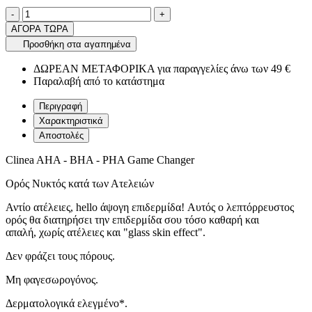
Ποσότητα
product.increase.quantity
product.decrease.quantity
-
+
ΑΓΟΡΑ ΤΩΡΑ
Προσθήκη στα αγαπημένα
ΔΩΡΕΑΝ ΜΕΤΑΦΟΡΙΚΑ για παραγγελίες άνω των 49 €
Παραλαβή από το κατάστημα
Περιγραφή
Χαρακτηριστικά
Αποστολές
Clinea AHA - BHA - PHA Game Changer
Ορός Νυκτός κατά των Ατελειών
Αντίο ατέλειες, hello άψογη επιδερμίδα! Αυτός ο λεπτόρρευστος
ορός θα διατηρήσει την επιδερμίδα σου τόσο καθαρή και
απαλή, χωρίς ατέλειες και "glass skin effect".
Δεν φράζει τους πόρους.
Μη φαγεσωρογόνος.
Δερματολογικά ελεγμένο*.