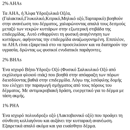
2% AHAs
Τα AHA, ή Άλφα Υδροξυλικά Οξέα,
(Γαλακτικό,Γλυκολικό,Κιτρικό,Μηλικό οξύ,Ταρταρικό) βοηθούν
στην ανανέωση του δέρματος, χαλαρώνοντας απαλά τους δεσμούς
μεταξύ των νεκρών κυττάρων στην εξωτερική στιβάδα της
επιδερμίδας. Αυτό ενθαρρύνει τη φυσική αναγέννηση των
κυττάρων, αφήνοντας την επιδερμίδα αναζωογονημένη. Επιπλέον,
τα AHA είναι εξαιρετικά στο να προσελκύουν και να διατηρούν την
υγρασία, δρώντας ως φυσικοί ενυδατικόι παράγοντες.
2% BHAs
Ένα ισχυρό Βήτα-Υδροξυ Οξύ (Φυσικό Σαλικυλικό Οξύ από
εκχύλισμα φλοιού ιτιάς) που βοηθά στην απόφραξη των πόρων
διεισδύοντας βαθιά στην επιδερμίδα. Λόγω της λιπόφιλης δομής
του ελέγχει την παραγωγή σμήγματος από τους πόρους του
δέρματος. Με αντιμικροβιακή δράση, ευεργετικό για το δέρμα με
τάση ακμής.
1% PHA
Ένα ισχυρό πολυυδροξυ οξύ (Λακτοβιονικό οξύ) που προάγει τη
σύνθεση κολλαγόνου και αυξάνει την κυτταρική ανανέωση.
Εξαιρετικά απαλό ακόμα και για ευαίσθητο δέρμα.