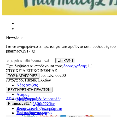
Newsletter
Για να ενημερώνεστε πρώτοι για νέα προϊόντα και προσφορές του
pharmacy2917.gr
Email
ΕΓΓΡΑΦΗ
Έχω διαβάσει κι αποδέχομαι τους
όρους χρήσης
ΣΤΟΙΧΕΙΑ ΕΠΙΚΟΙΝΩΝΙΑΣ
Βασ. Κωνσταντίνου 56
,
T.K. 60200
TOP ΚΑΤΗΓΟΡΙΕΣ
Λιτόχωρο
,
Πιερία
,
Ελλάδα
Νέες αφίξεις
ΓΕΜΗ:165892448000
Γυναίκα
ΕΞΥΠΗΡΕΤΗΣΗ ΠΕΛΑΤΩΝ
Άνδρας
2352301789
Μεταφορικά & Αποστολές
Μαμά - Παιδί
pharmacy2917@gmail.com
Επιστροφές προϊόντων
Pharmacy2917
Προσφορές
Συχνές ερωτήσεις
Βιταμίνες - Συμπληρώματα
Ποιοι είμαστε
Πολιτική Απορρήτου
Στοματική Υγιεινή