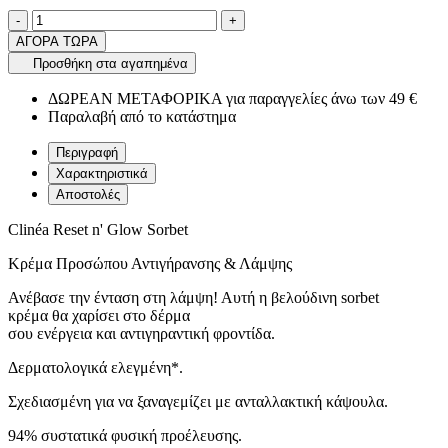
Ποσότητα
product.increase.quantity
product.decrease.quantity
-
+
ΑΓΟΡΑ ΤΩΡΑ
Προσθήκη στα αγαπημένα
ΔΩΡΕΑΝ ΜΕΤΑΦΟΡΙΚΑ για παραγγελίες άνω των 49 €
Παραλαβή από το κατάστημα
Περιγραφή
Χαρακτηριστικά
Αποστολές
Clinéa Reset n' Glow Sorbet
Κρέμα Προσώπου Αντιγήρανσης & Λάμψης
Ανέβασε την ένταση στη λάμψη! Αυτή η βελούδινη sorbet
κρέμα θα χαρίσει στο δέρμα
σου ενέργεια και αντιγηραντική φροντίδα.
Δερματολογικά ελεγμένη*.
Σχεδιασμένη για να ξαναγεμίζει με ανταλλακτική κάψουλα.
94% συστατικά φυσική προέλευσης.