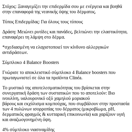
Στόχος: Ξαναγεμίζει την επιδερμίδα σου με ενέργεια και βοηθά
στην επαναφορά της νεανικής όψης του δέρματος.
Τύπος Επιδερμίδας: Για όλους τους τύπους
Δράση: Μειώνει ρυτίδες και πανάδες, βελτιώνει την ελαστικότητα,
επαναφέρει τη λάμψη στο δέρμα.
*σχεδιασμένη να ελαχιστοποιεί τον κίνδυνο αλλεργικών
αντιδράσεων.
Σύμπλοκο 4 Balance Boosters
Γνώρισε το αποκλειστικό σύμπλοκο 4 Balance boosters που
πρωταγωνιστεί σε όλα τα προϊόντα Clinéa.
Το μυστικό της αποτελεσματικότητας του βρίσκεται στην
συνεργατική δράση των συστατικών που το αποτελούν: Βιο
ινουλίνη, υαλουρονικό οξύ χαμηλού μοριακού
βάρους και εκχύλισμα κομπούχας, που συμβάλουν στην προστασία
των 4 πυλώνων ισορροπίας του δέρματος (μικροβίωμα, pH,
δερματικός φραγμός & κυτταρική επικοινωνία) και χαρίζουν υγιή
και αναζωογονημένη όψη.
4% σύμπλοκο νιασιναμίδης