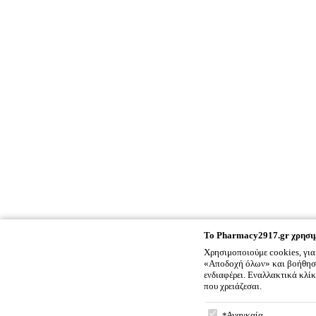
To
Pharmacy2917.gr
χρησιμ
Χρησιμοποιούμε cookies, για
«Αποδοχή όλων» και βοήθησέ 
ενδιαφέρει. Εναλλακτικά κλί
που χρειάζεσαι.
To
Pharmacy2917.gr
χρ
Αναγκαία