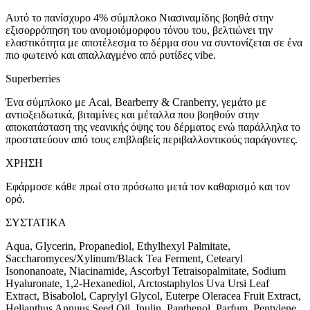
Αυτό το πανίσχυρο 4% σύμπλοκο Νιασιναμίδης βοηθά στην
εξισορρόπηση του ανομοιόμορφου τόνου του, βελτιώνει την
ελαστικότητα με αποτέλεσμα το δέρμα σου να συντονίζεται σε ένα
πιο φωτεινό και απαλλαγμένο από ρυτίδες vibe.
Superberries
Ένα σύμπλοκο με Acai, Bearberry & Cranberry, γεμάτο με
αντιοξειδωτικά, βιταμίνες και μέταλλα που βοηθούν στην
αποκατάσταση της νεανικής όψης του δέρματος ενώ παράλληλα το
προστατεύουν από τους επιβλαβείς περιβαλλοντικούς παράγοντες.
ΧΡΗΣΗ
Εφάρμοσε κάθε πρωί στο πρόσωπο μετά τον καθαρισμό και τον
ορό.
ΣΥΣΤΑΤΙΚΑ
Aqua, Glycerin, Propanediol, Ethylhexyl Palmitate,
Saccharomyces/Xylinum/Black Tea Ferment, Cetearyl
Isononanoate, Niacinamide, Ascorbyl Tetraisopalmitate, Sodium
Hyaluronate, 1,2-Hexanediol, Arctostaphylos Uva Ursi Leaf
Extract, Bisabolol, Caprylyl Glycol, Euterpe Oleracea Fruit Extract,
Helianthus Annuus Seed Oil, Inulin, Panthenol, Parfum, Pentylene