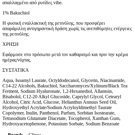
απαλλαγμένο από ρυτίδες vibe.
1% Bakuchiol
Η φυσική εναλλακτική της ρετινόλης, που προσφέρει
απαράμιλλη αντιγηραντική δράση χωρίς τις ανεπιθύμητες ενέργειες
της ρετινόλης.
ΧΡΗΣΗ
Εφάρμοσε στο πρόσωπο μετά τον καθαρισμό και πριν την κρέμα
ημέρας/νύχτας.
ΣΥΣΤΑΤΙΚΑ
Aqua, Isoamyl Laurate, Octyldodecanol, Glycerin, Niacinamide,
C14-22 Alcohols, Bakuchiol, Saccharomyces/Xylinum/Black Tea
Ferment, Sodium Hyaluronate, 1,2-Hexanediol, Allantoin,
Bisabolol, C12-20 Alkyl Glucoside, Caprylyl Glycol, Cetearyl
Alcohol, Citric Acid, Glucose, Helianthus Annuus Seed Oil,
Hydroxyethyl Acrylate/Sodium Acryloyldimethyl Taurate
Copolymer, Inulin, Panthenol, Parfum, Sorbitan Isostearate,
Tetrasodium Glutamate Diacetate, Tocopherol, Xanthan Gum,
Hydroxyacetophenone, Potassium Sorbate, Sodium Benzoate
Brands
Clinea