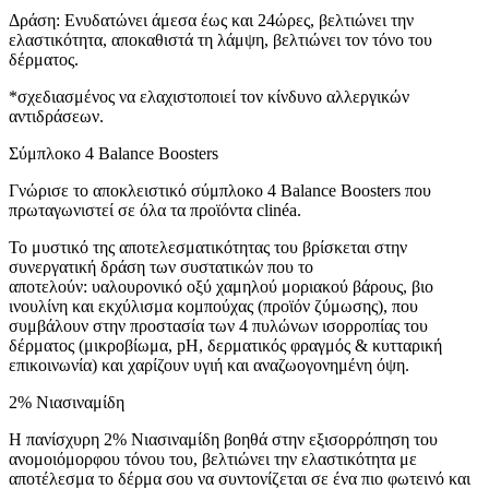
Δράση: Ενυδατώνει άμεσα έως και 24ώρες, βελτιώνει την
ελαστικότητα, αποκαθιστά τη λάμψη, βελτιώνει τον τόνο του
δέρματος.
*σχεδιασμένος να ελαχιστοποιεί τον κίνδυνο αλλεργικών
αντιδράσεων.
Σύμπλοκο 4 Balance Boosters
Γνώρισε το αποκλειστικό σύμπλοκο 4 Balance Boosters που
πρωταγωνιστεί σε όλα τα προϊόντα clinéa.
Το μυστικό της αποτελεσματικότητας του βρίσκεται στην
συνεργατική δράση των συστατικών που το
αποτελούν: υαλουρονικό οξύ χαμηλού μοριακού βάρους, βιο
ινουλίνη και εκχύλισμα κομπούχας (προϊόν ζύμωσης), που
συμβάλουν στην προστασία των 4 πυλώνων ισορροπίας του
δέρματος (μικροβίωμα, pH, δερματικός φραγμός & κυτταρική
επικοινωνία) και χαρίζουν υγιή και αναζωογονημένη όψη.
2% Νιασιναμίδη
Η πανίσχυρη 2% Νιασιναμίδη βοηθά στην εξισορρόπηση του
ανομοιόμορφου τόνου του, βελτιώνει την ελαστικότητα με
αποτέλεσμα το δέρμα σου να συντονίζεται σε ένα πιο φωτεινό και