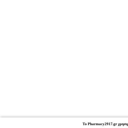
To
Pharmacy2917.gr
χρησιμ