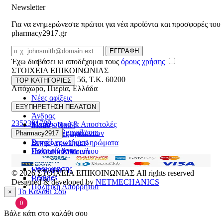
Newsletter
Για να ενημερώνεστε πρώτοι για νέα προϊόντα και προσφορές του
pharmacy2917.gr
Email
ΕΓΓΡΑΦΗ
Έχω διαβάσει κι αποδέχομαι τους
όρους χρήσης
ΣΤΟΙΧΕΙΑ ΕΠΙΚΟΙΝΩΝΙΑΣ
Βασ. Κωνσταντίνου 56
,
T.K. 60200
TOP ΚΑΤΗΓΟΡΙΕΣ
Λιτόχωρο
,
Πιερία
,
Ελλάδα
Νέες αφίξεις
ΓΕΜΗ:165892448000
Γυναίκα
ΕΞΥΠΗΡΕΤΗΣΗ ΠΕΛΑΤΩΝ
Άνδρας
2352301789
Μεταφορικά & Αποστολές
Μαμά - Παιδί
pharmacy2917@gmail.com
Επιστροφές προϊόντων
Pharmacy2917
Προσφορές
Συχνές ερωτήσεις
Βιταμίνες - Συμπληρώματα
Ποιοι είμαστε
Πολιτική Απορρήτου
Στοματική Υγιεινή
Επικοινωνία
Πρόσωπο
Όροι χρήσης
Εποχιακά
© 2026
ΣΤΟΙΧΕΙΑ ΕΠΙΚΟΙΝΩΝΙΑΣ
All rights reserved
Cookies
Brands
Designed & developed by
NETMECHANICS
Πολιτική Απορρήτου
Το Καλάθι Σου
×
0
Βάλε κάτι στο καλάθι σου