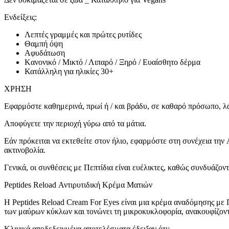
Ενδείξεις:
Λεπτές γραμμές και πρώτες ρυτίδες
Θαμπή όψη
Αφυδάτωση
Kανονικό / Μικτό / Λιπαρό / Ξηρό / Ευαίσθητο δέρμα
Κατάλληλη για ηλικίες 30+
ΧΡΗΣΗ
Εφαρμόστε καθημερινά, πρωί ή / και βράδυ, σε καθαρό πρόσωπο, λαι
Αποφύγετε την περιοχή γύρω από τα μάτια.
Εάν πρόκειται να εκτεθείτε στον ήλιο, εφαρμόστε στη συνέχεια τ
ακτινοβολία.
Γενικά, οι συνθέσεις με Πεπτίδια είναι ευέλικτες, καθώς συνδυάζον
Peptides Reload Αντιρυτιδική Κρέμα Ματιών
Η Peptides Reload Cream For Eyes είναι μια κρέμα αναδόμησης με Π
των μαύρων κύκλων και τονώνει τη μικροκυκλοφορία, ανακουφίζοντα
Κλινικά αποδεδειγμένα αποτελέσματα έδειξαν ότι: