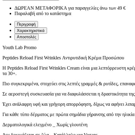
ΔΩΡΕΑΝ ΜΕΤΑΦΟΡΙΚΑ για παραγγελίες άνω των 49 €
Παραλαβή από το κατάστημα
Περιγραφή
Χαρακτηριστικά
Αποστολές
Youth Lab Promo
Peptides Reload First Wrinkles Αντιρυτιδική Κρέμα Προσώπου
Η Peptides Reload First Wrinkles Cream είναι μια λεπτόρρευστη κ
τα 30+.
Πιο συγκεκριμένα, στοχεύει στις λεπτές γραμμές & ρυτίδες, επαναφ
Σε αεροστεγή συσκευασία για να διαφυλάσσεται η δραστικότητα της 
Έχει ανάλαφρη υφή και γρήγορη απορρόφηση, δίχως να αφήνει λιπαρό
Για κάθε τύπο δέρματος με πρώτα σημάδια γήρανσης από την ηλικία
Δερματολογικά ελεγμένο _ Χωρίς γλουτένη
Δεν δοκιμάζεται σε ζώα _ Κατάλληλο για Vegans