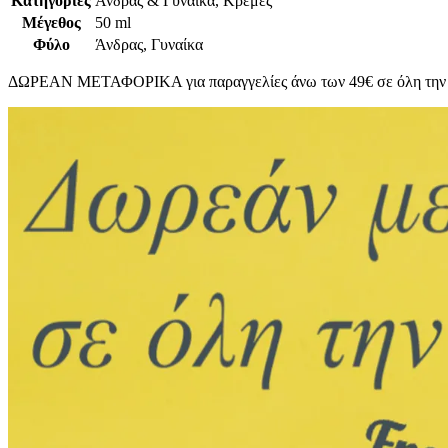
Κατηγορίες
Άνδρας & Γυναίκα, Κρέμες
Μέγεθος
50 ml
Φύλο
Άνδρας, Γυναίκα
ΔΩΡΕΑΝ ΜΕΤΑΦΟΡΙΚΑ για παραγγελίες άνω των 49€ σε όλη την