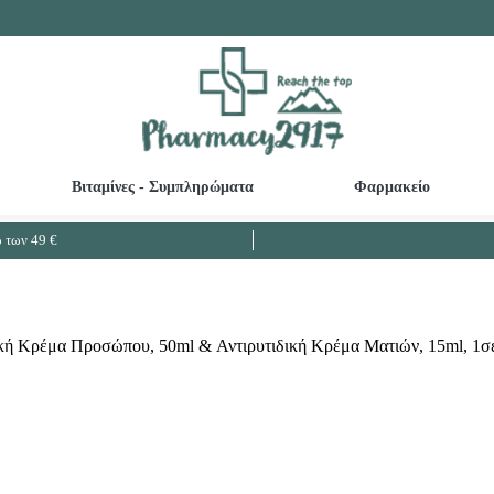
Βιταμίνες - Συμπληρώματα
Φαρμακείο
Καθαριστικά ευαίσθητης περιοχής - Κολπικές πλύσεις
Βρεφικές - Παιδικές Οδοντόκρεμες
Ω3 Λιπαρά - Μουρουνέλαιο - Μείωση Χο
των 49 €
ιδική Κρέμα Προσώπου, 50ml & Αντιρυτιδική Κρέμα Ματιών, 15ml, 1σ