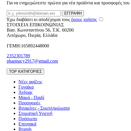
Για να ενημερώνεστε πρώτοι για νέα προϊόντα και προσφορές του
Email
ΕΓΓΡΑΦΗ
Έχω διαβάσει κι αποδέχομαι τους
όρους χρήσης
ΣΤΟΙΧΕΙΑ ΕΠΙΚΟΙΝΩΝΙΑΣ
Βασ. Κωνσταντίνου 56
,
T.K. 60200
Λιτόχωρο
,
Πιερία
,
Ελλάδα
ΓΕΜΗ:165892448000
2352301789
pharmacy2917@gmail.com
TOP ΚΑΤΗΓΟΡΙΕΣ
Νέες αφίξεις
Γυναίκα
Άνδρας
Μαμά - Παιδί
Προσφορές
Βιταμίνες - Συμπληρώματα
Στοματική Υγιεινή
Πρόσωπο
Εποχιακά
Brands