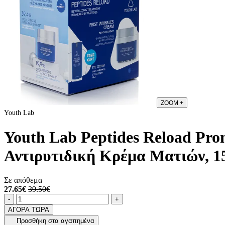
ZOOM
+
Youth Lab
Youth Lab Peptides Reload Pr
Αντιρυτιδική Κρέμα Ματιών, 1
Σε απόθεμα
27.65€
39.50€
Ποσότητα
product.increase.quantity
product.decrease.quantity
-
+
ΑΓΟΡΑ ΤΩΡΑ
Προσθήκη στα αγαπημένα