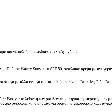
μό και ντεκολτέ, με ανοδικές κυκλικές κινήσεις.
ην Age-Defense Watery Sunscreen SPF 50, αντηλιακή κρέμα με αντιγ
ται άψογα με άλλα ενεργά συστατικά, όπως είναι η Βιταμίνη C ή η Βιτ
επτίδια, για τη λείανση των ρυτίδων περιμετρικά της περιοχής των μα
ς από σακούλες και οιδήματα, για ορατά πιο ξεκούραστο και νεανικ