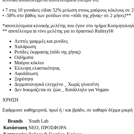
• 7 στις 10 γυναίκες είδαν 52% μείωση στους μαύρους κύκλους σε 2
• -58% στο βάθος των ρυτίδων στο «πόδι της χήνας» σε 2 μήνες!**
*αποτελέσματα κλινικής μελέτης που έγινε στο τμήμα Κοσμητολογίας
** αποτέλεσμα in vivo μελέτης για το δραστικό Rubixyl®
Λεπτές γραμμές και ρυτίδες
Χαλάρωση
Ρυτίδες έκφρασης (πόδι της χήνας)
Οιδήματα
Μαύροι κύκλοι
Έλλειψη ελαστικότητας
Αφυδάτωση
Ξηρότητα
Δερματολογικά ελεγμένο _ Χωρίς γλουτένη
Δεν δοκιμάζεται σε ζώα _ Κατάλληλο για Vegans
ΧΡΗΣΗ
Εφάρμοσε καθημερινά, πρωί ή / και βράδυ, σε καθαρό δέρμα μικρή π
Brands
Youth Lab
Κατάσταση
ΝΕΟ, ΠΡΟΣΦΟΡΑ