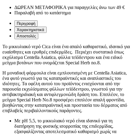
ΔΩΡΕΑΝ ΜΕΤΑΦΟΡΙΚΑ για παραγγελίες άνω των 49 €
Παραλαβή από το κατάστημα
Περιγραφή
Χαρακτηριστικά
Αποστολές
Το μικκυλιακό νερό Cica είναι ένα απαλό καθαριστικό, ιδανικό για
ευαίσθητες και ερυθρές επιδερμίδες. Περιέχει συστατικά όπως
εκχύλισμα Centella Asiatica, φύλλα τεϊόδεντρου και ένα ειδικό
μείγμα βοτάνων που ονομάζεται Special Herb no.8.
Η μοναδική φόρμουλα είναι εμπλουτισμένη με Centella Asiatica,
ένα φυτό γνωστό για τις καταπραϋντικές και αναπλαστικές του
ιδιότητες. Τα οφέλη αυτού του προϊόντος ενισχύονται από την
παρουσία εκχυλίσματος φύλλων τεϊόδεντρου, γνωστού για την
αντιβακτηριδιακή και αντιφλεγμονώδη δράση του. Επιπλέον, το
μείγμα Special Herb No.8 προσφέρει επιπλέον απαλή φροντίδα,
βοηθώντας στην καταπραϋντική και προστασία του δέρματος από
επιβλαβείς περιβαλλοντικούς παράγοντες.
Με pH 5,5, το μικκυλιακό νερό είναι ιδανικό για τη
διατήρηση της φυσικής ισορροπίας της επιδερμίδας,
εξασφαλίζοντας αποτελεσματικό καθαρισμό χωρίς να