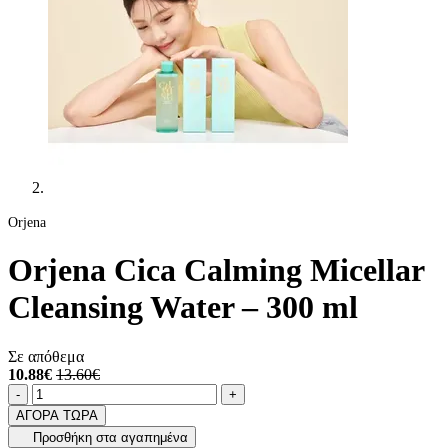
Orjena
Orjena Cica Calming Micellar
Cleansing Water – 300 ml
Σε απόθεμα
10.88€
13.60€
Ποσότητα
product.increase.quantity
product.decrease.quantity
-
+
ΑΓΟΡΑ ΤΩΡΑ
Προσθήκη στα αγαπημένα