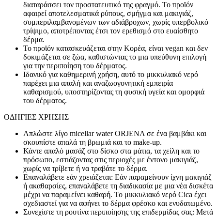
διαταράσσει τον προστατευτικό της φραγμό. Το προϊόν
αφαιρεί αποτελεσματικά ρύπους, σμήγμα και μακιγιάζ,
συμπεριλαμβανομένων των αδιάβροχων, χωρίς υπερβολικό
τρίψιμο, αποτρέποντας έτσι τον ερεθισμό στο ευαίσθητο
δέρμα.
Το προϊόν κατασκευάζεται στην Κορέα, είναι vegan και δεν
δοκιμάζεται σε ζώα, καθιστώντας το μια υπεύθυνη επιλογή
για την περιποίηση του δέρματος.
Ιδανικό για καθημερινή χρήση, αυτό το μικκυλιακό νερό
παρέχει μια απαλή και αναζωογονητική εμπειρία
καθαρισμού, υποστηρίζοντας τη φυσική υγεία και ομορφιά
του δέρματος.
ΟΔΗΓΙΕΣ ΧΡΗΣΗΣ
Απλώστε λίγο micellar water ORJENA σε ένα βαμβάκι και
σκουπίστε απαλά τη βρωμιά και το make-up.
Κάντε απαλό μασάζ στο δίσκο στα μάτια, τα χείλη και το
πρόσωπο, εστιάζοντας στις περιοχές με έντονο μακιγιάζ,
χωρίς να τρίβετε ή να τραβάτε το δέρμα.
Επαναλάβετε εάν χρειάζεται: Εάν παραμείνουν ίχνη μακιγιάζ
ή ακαθαρσίες, επαναλάβετε τη διαδικασία με μια νέα δισκέτα
μέχρι να παραμείνει καθαρή. Το μικκυλιακό νερό Cica έχει
σχεδιαστεί για να αφήνει το δέρμα φρέσκο ​​και ενυδατωμένο.
Συνεχίστε τη ρουτίνα περιποίησης της επιδερμίδας σας: Μετά