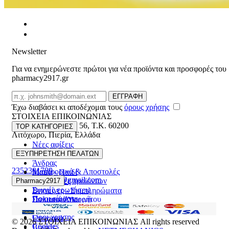
Newsletter
Για να ενημερώνεστε πρώτοι για νέα προϊόντα και προσφορές του
pharmacy2917.gr
Email
ΕΓΓΡΑΦΗ
Έχω διαβάσει κι αποδέχομαι τους
όρους χρήσης
ΣΤΟΙΧΕΙΑ ΕΠΙΚΟΙΝΩΝΙΑΣ
Βασ. Κωνσταντίνου 56
,
T.K. 60200
TOP ΚΑΤΗΓΟΡΙΕΣ
Λιτόχωρο
,
Πιερία
,
Ελλάδα
Νέες αφίξεις
ΓΕΜΗ:165892448000
Γυναίκα
ΕΞΥΠΗΡΕΤΗΣΗ ΠΕΛΑΤΩΝ
Άνδρας
2352301789
Μεταφορικά & Αποστολές
Μαμά - Παιδί
pharmacy2917@gmail.com
Επιστροφές προϊόντων
Pharmacy2917
Προσφορές
Συχνές ερωτήσεις
Βιταμίνες - Συμπληρώματα
Ποιοι είμαστε
Πολιτική Απορρήτου
Στοματική Υγιεινή
Επικοινωνία
Πρόσωπο
Όροι χρήσης
Εποχιακά
© 2026
ΣΤΟΙΧΕΙΑ ΕΠΙΚΟΙΝΩΝΙΑΣ
All rights reserved
Cookies
Brands