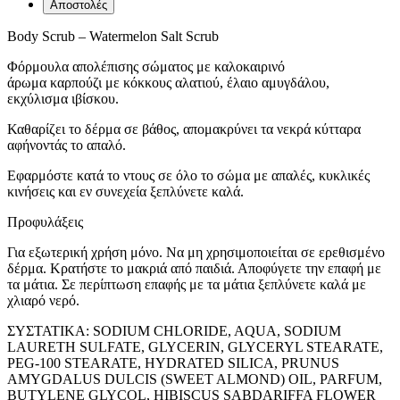
Αποστολές
Body Scrub – Watermelon Salt Scrub
Φόρμουλα απολέπισης σώματος με καλοκαιρινό
άρωμα καρπούζι με κόκκους αλατιού, έλαιο αμυγδάλου,
εκχύλισμα ιβίσκου.
Καθαρίζει το δέρμα σε βάθος, απομακρύνει τα νεκρά κύτταρα
αφήνοντάς το απαλό.
Εφαρμόστε κατά το ντους σε όλο το σώμα με απαλές, κυκλικές
κινήσεις και εν συνεχεία ξεπλύνετε καλά.
Προφυλάξεις
Για εξωτερική χρήση μόνο. Να μη χρησιμοποιείται σε ερεθισμένο
δέρμα. Κρατήστε το μακριά από παιδιά. Αποφύγετε την επαφή με
τα μάτια. Σε περίπτωση επαφής με τα μάτια ξεπλύνετε καλά με
χλιαρό νερό.
ΣΥΣΤΑΤΙΚΑ: SODIUM CHLORIDE, AQUA, SODIUM
LAURETH SULFATE, GLYCERIN, GLYCERYL STEARATE,
PEG-100 STEARATE, HYDRATED SILICA, PRUNUS
AMYGDALUS DULCIS (SWEET ALMOND) OIL, PARFUM,
BUTYLENE GLYCOL, HIBISCUS SABDARIFFA FLOWER