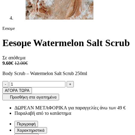
Eesομe
Eesoμe Watermelon Salt Scrub
Σε απόθεμα
9.60€
12.00€
Body Scrub – Watermelon Salt Scrub 250ml
Ποσότητα
product.increase.quantity
product.decrease.quantity
-
+
ΑΓΟΡΑ ΤΩΡΑ
Προσθήκη στα αγαπημένα
ΔΩΡΕΑΝ ΜΕΤΑΦΟΡΙΚΑ για παραγγελίες άνω των 49 €
Παραλαβή από το κατάστημα
Περιγραφή
Χαρακτηριστικά