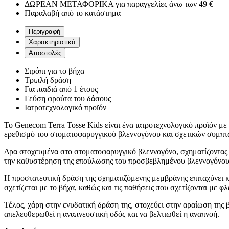
ΔΩΡΕΑΝ ΜΕΤΑΦΟΡΙΚΑ για παραγγελίες άνω των 49 €
Παραλαβή από το κατάστημα
Περιγραφή
Χαρακτηριστικά
Αποστολές
Σιρόπι για το βήχα
Τριπλή δράση
Για παιδιά από 1 έτους
Γεύση φρούτα του δάσους
Ιατροτεχνολογικό προϊόν
Το Genecom Terra Tosse Kids είναι ένα ιατροτεχνολογικό προϊόν με 
ερεθισμό του στοματοφαρυγγικού βλεννογόνου και σχετικών συμπτω
Δρα στοχευμένα στο στοματοφαρυγγικό βλεννογόνο, σχηματίζοντας μι
την καθυστέρηση της επούλωσης του προσβεβλημένου βλεννογόνο
Η προστατευτική δράση της σχηματιζόμενης μεμβράνης επιταχύνει κα
σχετίζεται με το βήχα, καθώς και τις παθήσεις που σχετίζονται με φλ
Τέλος, χάρη στην ενυδατική δράση της, στοχεύει στην αραίωση τη
απελευθερωθεί η αναπνευστική οδός και να βελτιωθεί η αναπνοή.