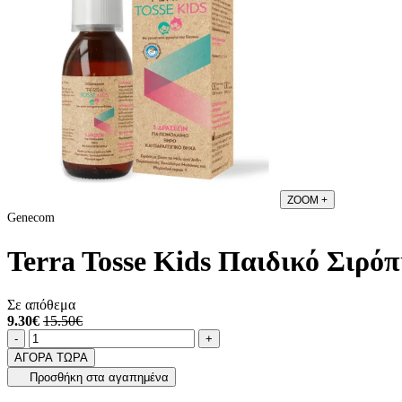
ZOOM
+
Genecom
Terra Tosse Kids Παιδικό Σιρόπ
Σε απόθεμα
9.30€
15.50€
Ποσότητα
product.increase.quantity
product.decrease.quantity
-
+
ΑΓΟΡΑ ΤΩΡΑ
Προσθήκη στα αγαπημένα