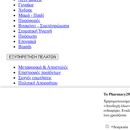
Γυναίκα
Άνδρας
Μαμά - Παιδί
Προσφορές
Βιταμίνες - Συμπληρώματα
Στοματική Υγιεινή
Πρόσωπο
Εποχιακά
Brands
ΕΞΥΠΗΡΕΤΗΣΗ ΠΕΛΑΤΩΝ
Μεταφορικά & Αποστολές
Επιστροφές προϊόντων
Συχνές ερωτήσεις
Πολιτική Απορρήτου
Pharmacy2917
To
Pharmacy29
Χρησιμοποιούμε 
Ποιοι είμαστε
«Αποδοχή όλων» 
Επικοινωνία
ενδιαφέρει. Ενα
Όροι χρήσης
που χρειάζεσαι.
Cookies
To
Pharmacy
Πολιτική Απορρήτου
Αναγκαία