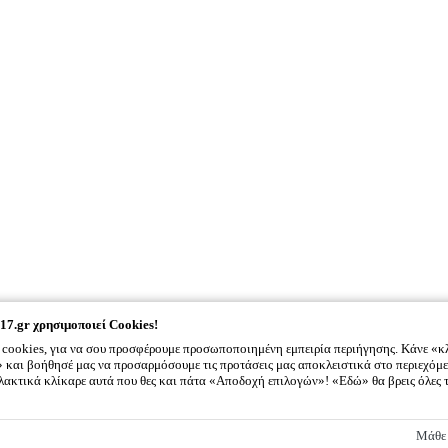
17.gr
χρησιμοποιεί Cookies!
cookies, για να σου προσφέρουμε προσωποποιημένη εμπειρία περιήγησης. Κάνε «κ
και βοήθησέ μας να προσαρμόσουμε τις προτάσεις μας αποκλειστικά στο περιεχόμε
λλακτικά κλίκαρε αυτά που θες και πάτα «Αποδοχή επιλογών»! «Εδώ» θα βρεις όλες 
2917.gr
χρησιμοποιεί Cookies!
Μάθε 