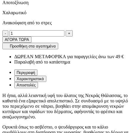
Αποτοξίνωση
Χαλαρωτικό
Ανακούφιση από το στρες
Ποσότητα
product.increase.quantity
product.decrease.quantity
-
+
ΑΓΟΡΑ ΤΩΡΑ
Προσθήκη στα αγαπημένα
ΔΩΡΕΑΝ ΜΕΤΑΦΟΡΙΚΑ για παραγγελίες άνω των 49 €
Παραλαβή από το κατάστημα
Περιγραφή
Χαρακτηριστικά
Αποστολές
Η ήπια, αλλά λειαντική υφή του άλατος της Νεκράς Θάλασσας, το
καθιστά ένα εξαιρετικό απολεπιστικό. Σε συνδυασμό με το υψηλό
του περιεχόμενο σε νάτριο, βοηθάει στην απομάκρυνση νεκρών
κυττάρων και νιφάδων του δέρματος, αφήνοντάς το φρέσκο και
αναζωογονημένο.
Ορυκτά όπως το ασβέστιο, ο ψευδάργυρος και το κάλιο
συμβάλλουν στη διατήρηση της υγρασίας, βοηθώντας το δέρμα να