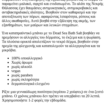
παραμείνει μαλακό, σφιχτό και ενυδατωμένο. Το αλάτι της Νεκρής
Θάλασσας έχει θαυμάσιες αντιμυκητιακές, αντιμικροβιακές και
αντιβακτηριδιακές ιδιότητες. Βοηθούν στον καθαρισμό και την
αποτοξίνωση των πόρων, αφαιρώντας λιπαρότητα, ρύπους και
άλλες ακαθαρσίες. Αυτό βοηθά στην εξάλειψη της ακμής, των
εξανθημάτων, των μαύρων και λευκών στιγμάτων.
Ένα καταπραϋντικό μπάνιο με το Dead Sea Bath Salt βοηθάει να
ηρεμήσουν οι αλλεργίες του δέρματος, το έκζεμα και η ψωρίαση.
Τα πλούσια ορυκτά απολεπίζουν το νεκρό δέρμα, βοηθούν στην
ηρεμία της φλεγμονής και καταπολεμούν τα αλλεργιογόνα και τα
μικρόβια.
100% υποαλλεργικό
Χωρίς άρωμα
χωρίς αλκοόλ
vegan
χωρίς paraben
χωρίς σκληρότητα
δερματολογικά ελεγμένο
Ρίξτε μια γενναιόδωρη ποσότητα (περίπου 2 χούφτες) σε ένα ζεστό
μπάνιο. Ο χρόνος μπάνιου δεν πρέπει να υπερβαίνει τα 20 λεπτά.
Χρησιμοποιήστε 1-2 φορές την εβδομάδα.