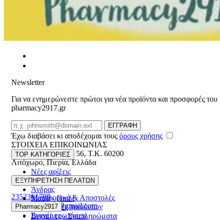
Newsletter
Για να ενημερώνεστε πρώτοι για νέα προϊόντα και προσφορές του
pharmacy2917.gr
Email
ΕΓΓΡΑΦΗ
Έχω διαβάσει κι αποδέχομαι τους
όρους χρήσης
ΣΤΟΙΧΕΙΑ ΕΠΙΚΟΙΝΩΝΙΑΣ
Βασ. Κωνσταντίνου 56
,
T.K. 60200
TOP ΚΑΤΗΓΟΡΙΕΣ
Λιτόχωρο
,
Πιερία
,
Ελλάδα
Νέες αφίξεις
ΓΕΜΗ:165892448000
Γυναίκα
ΕΞΥΠΗΡΕΤΗΣΗ ΠΕΛΑΤΩΝ
Άνδρας
2352301789
Μεταφορικά & Αποστολές
Μαμά - Παιδί
pharmacy2917@gmail.com
Επιστροφές προϊόντων
Pharmacy2917
Προσφορές
Συχνές ερωτήσεις
Βιταμίνες - Συμπληρώματα