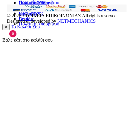
Ποιοι είμαστε
Πολιτική Απορρήτου
Στοματική Υγιεινή
Επικοινωνία
Πρόσωπο
Όροι χρήσης
Εποχιακά
© 2026
ΣΤΟΙΧΕΙΑ ΕΠΙΚΟΙΝΩΝΙΑΣ
All rights reserved
Cookies
Brands
Designed & developed by
NETMECHANICS
Πολιτική Απορρήτου
Το Καλάθι Σου
×
0
Βάλε κάτι στο καλάθι σου