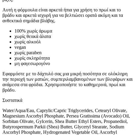
Αυτή η φόρμουλα είναι αρκετά ήπια για χρήση το πρωί και το
βράδυ και αρκετά ισχυρή για να βελτιώσει ορατά ακόμη και τα
ανθεκτικά σημάδια βλάβης.
100% χωρίς άρωμα
χωρίς θειικά άλατα
χωρίς αλκοόλ
vegan
χωρίς paraben
χωρίς σκληρότητα
μη φαγεσωρογόνο
Εφαρμόστε με το δάχτυλό σας μια μικρή ποσότητα σε ολόκληρη
την περιοχή των ματιών, συμπεριλαμβανομένων των βλεφάρων και
ανάμεσα στα φρύδια. Χρησιμοποιήστε το καθημερινά, πρωί και
βράδυ.
Συστατικά
Water/Aqua/Eau, Caprylic/Capric Triglycerides, Cetearyl Olivate,
Magnesium Ascorbyl Phosphate, Persea Gratissima (Avocado) Oil,
Sorbitan Olivate, Gylcerin, Shea Butter Ethyl Esters, Propanediol,
Butyrospermum Parkii (Shea) Butter, Glyceryl Stearate, Sodium
Ascorbyl Phosphate, Hydrogenated Vegetable Oil, Ascorbyl