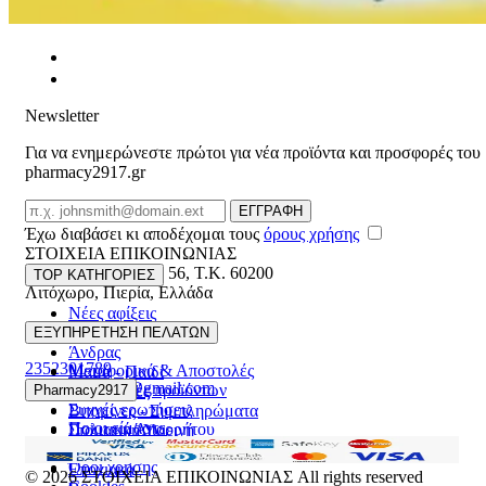
Newsletter
Για να ενημερώνεστε πρώτοι για νέα προϊόντα και προσφορές του
pharmacy2917.gr
Email
ΕΓΓΡΑΦΗ
Έχω διαβάσει κι αποδέχομαι τους
όρους χρήσης
ΣΤΟΙΧΕΙΑ ΕΠΙΚΟΙΝΩΝΙΑΣ
Βασ. Κωνσταντίνου 56
,
T.K. 60200
TOP ΚΑΤΗΓΟΡΙΕΣ
Λιτόχωρο
,
Πιερία
,
Ελλάδα
Νέες αφίξεις
ΓΕΜΗ:165892448000
Γυναίκα
ΕΞΥΠΗΡΕΤΗΣΗ ΠΕΛΑΤΩΝ
Άνδρας
2352301789
Μεταφορικά & Αποστολές
Μαμά - Παιδί
pharmacy2917@gmail.com
Επιστροφές προϊόντων
Pharmacy2917
Προσφορές
Συχνές ερωτήσεις
Βιταμίνες - Συμπληρώματα
Ποιοι είμαστε
Πολιτική Απορρήτου
Στοματική Υγιεινή
Επικοινωνία
Πρόσωπο
Όροι χρήσης
Εποχιακά
© 2026
ΣΤΟΙΧΕΙΑ ΕΠΙΚΟΙΝΩΝΙΑΣ
All rights reserved