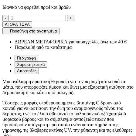
Ιδανικό να φορεθεί πρωί και βράδυ
Ποσότητα
product.increase.quantity
product.decrease.quantity
-
+
ΑΓΟΡΑ ΤΩΡΑ
Προσθήκη στα αγαπημένα
ΔΩΡΕΑΝ ΜΕΤΑΦΟΡΙΚΑ για παραγγελίες άνω των 49 €
Παραλαβή από το κατάστημα
Περιγραφή
Χαρακτηριστικά
Αποστολές
Μια ανάλαφρη δραστική θεραπεία για την περιοχή κάτω από τα
μάτια, που απορροφάτε άμεσα και δίνει μια εξαιρετική αίσθηση στο
δέρμα ακόμη και κάτω από μακιγιάζ.
Τέσσερεις μορφές σταθεροποιημένης βιταμίνης C δρουν από
κοινού για να φωτίσουν την όψη του ανομοιογενούς τόνου του
δέρματος, ενώ το έλαιο αβοκάντο το υαλουρονικό οξύ χαμηλού
μοριακού βάρους και το σύμπλεγμα αντιοξειδωτικών που
προσφέρουν ασύγκριτη προστασία ενάντια στα σημάδια της
γήρανσης, τις βλαβερές ακτίνες UV, την ρύπανση και τις ελεύθερες
ρίζες.