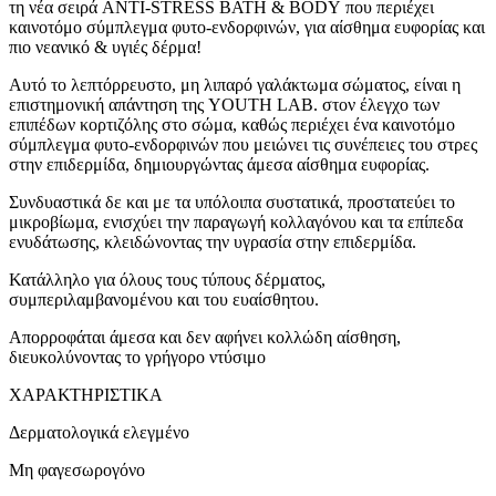
τη νέα σειρά ANTI-STRESS BATH & BODY που περιέχει
καινοτόμο σύμπλεγμα φυτο-ενδορφινών, για αίσθημα ευφορίας και
πιο νεανικό & υγιές δέρμα!
Αυτό το λεπτόρρευστο, μη λιπαρό γαλάκτωμα σώματος, είναι η
επιστημονική απάντηση της YOUTH LAB. στον έλεγχο των
επιπέδων κορτιζόλης στο σώμα, καθώς περιέχει ένα καινοτόμο
σύμπλεγμα φυτο-ενδορφινών που μειώνει τις συνέπειες του στρες
στην επιδερμίδα, δημιουργώντας άμεσα αίσθημα ευφορίας.
Συνδυαστικά δε και με τα υπόλοιπα συστατικά, προστατεύει το
μικροβίωμα, ενισχύει την παραγωγή κολλαγόνου και τα επίπεδα
ενυδάτωσης, κλειδώνοντας την υγρασία στην επιδερμίδα.
Κατάλληλο για όλους τους τύπους δέρματος,
συμπεριλαμβανομένου και του ευαίσθητου.
Απορροφάται άμεσα και δεν αφήνει κολλώδη αίσθηση,
διευκολύνοντας το γρήγορο ντύσιμο
ΧΑΡΑΚΤΗΡΙΣΤΙΚΑ
Δερματολογικά ελεγμένο
Μη φαγεσωρογόνο