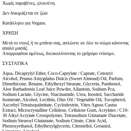
Χωρίς παραβένες, γλουτένη.
Δεν δοκιμάζεται σε ζώα
Κατάλληλο για Vegans.
ΧΡΗΣΗ
Μετά το ντουζ ή το μπάνιο σας, απλώστε σε όλο το σώμα κάνοντας
απαλό μασάζ.
Απορροφάται αμέσως, διευκολύνοντας το γρήγορο ντύσιμο.
ΣΥΣΤΑΤΙΚΑ
Aqua, Dicaprylyl Ether, Coco-Caprylate / Caprate, Cetearyl
Alcohol, Prunus Amygdalus Dulcis (Sweet Almond) Oil, Parfum,
Dimethicone, Betaine, Ethylhexyl Stearate, Glycerin, Panthenol,
Aloe Barbadensis Leaf Juice Powder, Allantoin, Sodium Pca,
Sodium Lactate, Glycine, Niacinamide, Urea, Inositol, Saccharide
Isomerate, Alcohol, Lecithin, Olus Oil / Vegetable Oil, Tocopherol,
Ascorbyl Tetraisopalmitate, Cyclodextrin, Vitex Agnus Castus
Extract, Microcrystalline Cellulose, Cellulose Gum, Acrylates / C10-
30 Alkyl Acrylate Crosspolymer, Tetrasodium Glutamate Diacetate,
Sodium Stearoyl Glutamate, Sodium Citrate, Citric Acid,
Phenoxyethanol, Ethylhexylglycerin, Citronellol, Geraniol,