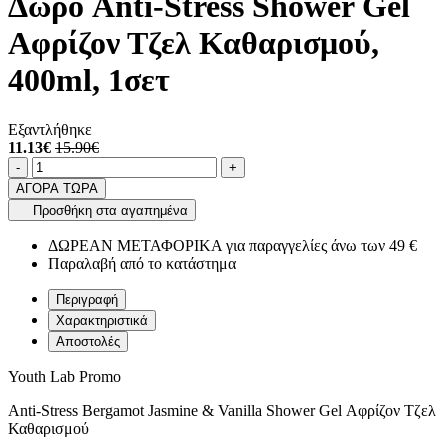
Δώρο Anti-Stress Shower Gel
Αφρίζον Τζελ Καθαρισμού,
400ml, 1σετ
Εξαντλήθηκε
11.13€
15.90€
Ποσότητα
product.increase.quantity
product.decrease.quantity
-
+
ΑΓΟΡΑ ΤΩΡΑ
Προσθήκη στα αγαπημένα
ΔΩΡΕΑΝ ΜΕΤΑΦΟΡΙΚΑ για παραγγελίες άνω των 49 €
Παραλαβή από το κατάστημα
Περιγραφή
Χαρακτηριστικά
Αποστολές
Youth Lab Promo
Anti-Stress Bergamot Jasmine & Vanilla Shower Gel Αφρίζον Τζελ
Καθαρισμού