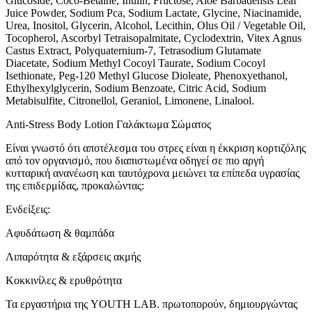
Glucoside, Coco-Betaine, Inulin, Fructose, Aloe Barbadensis Leaf
Juice Powder, Sodium Pca, Sodium Lactate, Glycine, Niacinamide,
Urea, Inositol, Glycerin, Alcohol, Lecithin, Olus Oil / Vegetable Oil,
Tocopherol, Ascorbyl Tetraisopalmitate, Cyclodextrin, Vitex Agnus
Castus Extract, Polyquaternium-7, Tetrasodium Glutamate
Diacetate, Sodium Methyl Cocoyl Taurate, Sodium Cocoyl
Isethionate, Peg-120 Methyl Glucose Dioleate, Phenoxyethanol,
Ethylhexylglycerin, Sodium Benzoate, Citric Acid, Sodium
Metabisulfite, Citronellol, Geraniol, Limonene, Linalool.
Anti-Stress Body Lotion Γαλάκτωμα Σώματος
Είναι γνωστό ότι αποτέλεσμα του στρες είναι η έκκριση κορτιζόλης
από τον οργανισμό, που διαπιστωμένα οδηγεί σε πιο αργή
κυτταρική ανανέωση και ταυτόχρονα μειώνει τα επίπεδα υγρασίας
της επιδερμίδας, προκαλώντας:
Ενδείξεις:
Αφυδάτωση & θαμπάδα
Λιπαρότητα & εξάρσεις ακμής
Κοκκινίλες & ερυθρότητα
Τα εργαστήρια της YOUTH LAB. πρωτοπορούν, δημιουργώντας