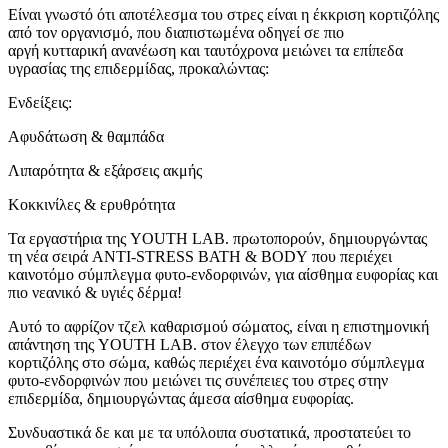
Είναι γνωστό ότι αποτέλεσμα του στρες είναι η έκκριση κορτιζόλης
από τον οργανισμό, που διαπιστωμένα οδηγεί σε πιο
αργή κυτταρική ανανέωση και ταυτόχρονα μειώνει τα επίπεδα
υγρασίας της επιδερμίδας, προκαλώντας:
Ενδείξεις:
Αφυδάτωση & θαμπάδα
Λιπαρότητα & εξάρσεις ακμής
Κοκκινίλες & ερυθρότητα
Τα εργαστήρια της YOUTH LAB. πρωτοπορούν, δημιουργώντας
τη νέα σειρά ANTI-STRESS BATH & BODY που περιέχει
καινοτόμο σύμπλεγμα φυτο-ενδορφινών, για αίσθημα ευφορίας και
πιο νεανικό & υγιές δέρμα!
Αυτό το αφρίζον τζελ καθαρισμού σώματος, είναι η επιστημονική
απάντηση της YOUTH LAB. στον έλεγχο των επιπέδων
κορτιζόλης στο σώμα, καθώς περιέχει ένα καινοτόμο σύμπλεγμα
φυτο-ενδορφινών που μειώνει τις συνέπειες του στρες στην
επιδερμίδα, δημιουργώντας άμεσα αίσθημα ευφορίας.
Συνδυαστικά δε και με τα υπόλοιπα συστατικά, προστατεύει το