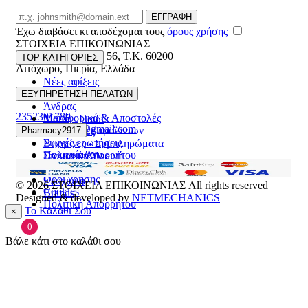
Email
ΕΓΓΡΑΦΗ
Έχω διαβάσει κι αποδέχομαι τους
όρους χρήσης
ΣΤΟΙΧΕΙΑ ΕΠΙΚΟΙΝΩΝΙΑΣ
Βασ. Κωνσταντίνου 56
,
T.K. 60200
TOP ΚΑΤΗΓΟΡΙΕΣ
Λιτόχωρο
,
Πιερία
,
Ελλάδα
Νέες αφίξεις
ΓΕΜΗ:165892448000
Γυναίκα
ΕΞΥΠΗΡΕΤΗΣΗ ΠΕΛΑΤΩΝ
Άνδρας
2352301789
Μεταφορικά & Αποστολές
Μαμά - Παιδί
pharmacy2917@gmail.com
Επιστροφές προϊόντων
Pharmacy2917
Προσφορές
Συχνές ερωτήσεις
Βιταμίνες - Συμπληρώματα
Ποιοι είμαστε
Πολιτική Απορρήτου
Στοματική Υγιεινή
Επικοινωνία
Πρόσωπο
Όροι χρήσης
Εποχιακά
© 2026
ΣΤΟΙΧΕΙΑ ΕΠΙΚΟΙΝΩΝΙΑΣ
All rights reserved
Cookies
Brands
Designed & developed by
NETMECHANICS
Πολιτική Απορρήτου
Το Καλάθι Σου
×
0
Βάλε κάτι στο καλάθι σου