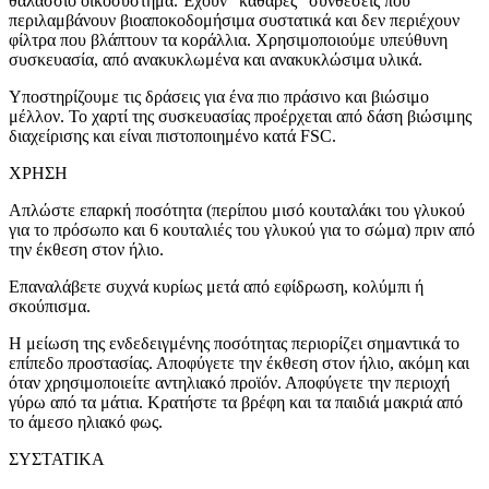
θαλάσσιο οικοσύστημα. Έχουν "καθαρές" συνθέσεις που
περιλαμβάνουν βιοαποκοδομήσιμα συστατικά και δεν περιέχουν
φίλτρα που βλάπτουν τα κοράλλια. Χρησιμοποιούμε υπεύθυνη
συσκευασία, από ανακυκλωμένα και ανακυκλώσιμα υλικά.
Υποστηρίζουμε τις δράσεις για ένα πιο πράσινο και βιώσιμο
μέλλον. Το χαρτί της συσκευασίας προέρχεται από δάση βιώσιμης
διαχείρισης και είναι πιστοποιημένο κατά FSC.
ΧΡΗΣΗ
Απλώστε επαρκή ποσότητα (περίπου μισό κουταλάκι του γλυκού
για το πρόσωπο και 6 κουταλιές του γλυκού για το σώμα) πριν από
την έκθεση στον ήλιο.
Επαναλάβετε συχνά κυρίως μετά από εφίδρωση, κολύμπι ή
σκούπισμα.
Η μείωση της ενδεδειγμένης ποσότητας περιορίζει σημαντικά το
επίπεδο προστασίας. Αποφύγετε την έκθεση στον ήλιο, ακόμη και
όταν χρησιμοποιείτε αντηλιακό προϊόν. Αποφύγετε την περιοχή
γύρω από τα μάτια. Κρατήστε τα βρέφη και τα παιδιά μακριά από
το άμεσο ηλιακό φως.
ΣΥΣΤΑΤΙΚΑ