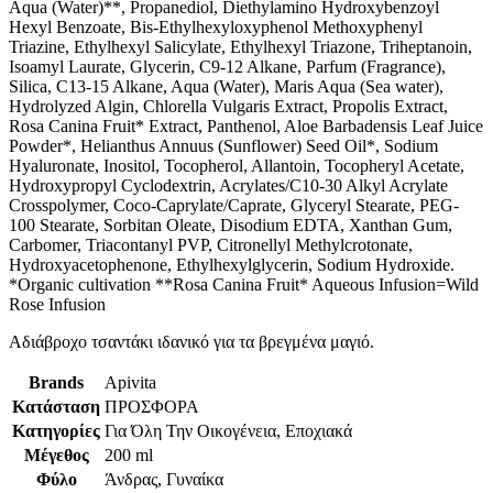
Aqua (Water)**, Propanediol, Diethylamino Hydroxybenzoyl
Hexyl Benzoate, Bis-Ethylhexyloxyphenol Methoxyphenyl
Triazine, Ethylhexyl Salicylate, Ethylhexyl Triazone, Triheptanoin,
Isoamyl Laurate, Glycerin, C9-12 Alkane, Parfum (Fragrance),
Silica, C13-15 Alkane, Aqua (Water), Maris Aqua (Sea water),
Hydrolyzed Algin, Chlorella Vulgaris Extract, Propolis Extract,
Rosa Canina Fruit* Extract, Panthenol, Aloe Barbadensis Leaf Juice
Powder*, Helianthus Annuus (Sunflower) Seed Oil*, Sodium
Hyaluronate, Inositol, Tocopherol, Allantoin, Tocopheryl Acetate,
Hydroxypropyl Cyclodextrin, Acrylates/C10-30 Alkyl Acrylate
Crosspolymer, Coco-Caprylate/Caprate, Glyceryl Stearate, PEG-
100 Stearate, Sorbitan Oleate, Disodium EDTA, Xanthan Gum,
Carbomer, Triacontanyl PVP, Citronellyl Methylcrotonate,
Hydroxyacetophenone, Ethylhexylglycerin, Sodium Hydroxide.
*Organic cultivation **Rosa Canina Fruit* Aqueous Infusion=Wild
Rose Infusion
Αδιάβροχο τσαντάκι ιδανικό για τα βρεγμένα μαγιό.
Brands
Apivita
Κατάσταση
ΠΡΟΣΦΟΡΑ
Κατηγορίες
Για Όλη Την Οικογένεια, Εποχιακά
Μέγεθος
200 ml
Φύλο
Άνδρας, Γυναίκα