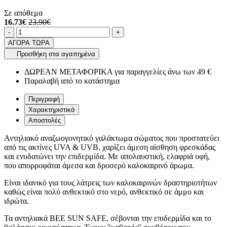
Σε απόθεμα
16.73€
23.90€
Ποσότητα
product.increase.quantity
product.decrease.quantity
-
+
ΑΓΟΡΑ ΤΩΡΑ
Προσθήκη στα αγαπημένα
ΔΩΡΕΑΝ ΜΕΤΑΦΟΡΙΚΑ για παραγγελίες άνω των 49 €
Παραλαβή από το κατάστημα
Περιγραφή
Χαρακτηριστικά
Αποστολές
Αντηλιακό αναζωογονητικό γαλάκτωμα σώματος που προστατεύει
από τις ακτίνες UVA & UVB, χαρίζει άμεση αίσθηση φρεσκάδας
και ενυδατώνει την επιδερμίδα. Με απολαυστική, ελαφριά υφή,
που απορροφάται άμεσα και δροσερό καλοκαιρινό άρωμα.
Είναι ιδανικό για τους λάτρεις των καλοκαιρινών δραστηριοτήτων
καθώς είναι πολύ ανθεκτικό στο νερό, ανθεκτικό σε άμμο και
ιδρώτα.
Τα αντηλιακά BEE SUN SAFE, σέβονται την επιδερμίδα και το