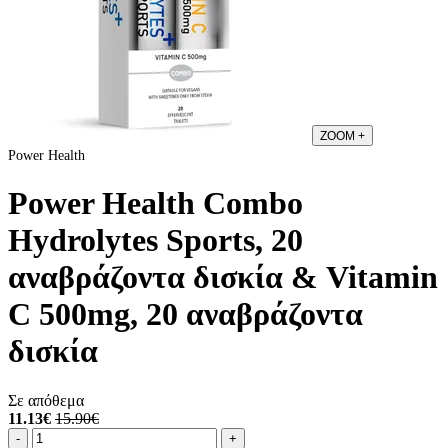
ZOOM
+
Power Health
Power Ηealth Combo
Hydrolytes Sports, 20
αναβράζοντα δισκία & Vitamin
C 500mg, 20 αναβράζοντα
δισκία
Σε απόθεμα
11.13€
15.90€
Ποσότητα
product.increase.quantity
product.decrease.quantity
-
+