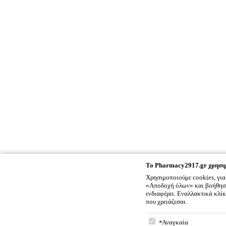
To
Pharmacy2917.gr
χρησιμ
Χρησιμοποιούμε cookies, για
«Αποδοχή όλων» και βοήθησέ 
ενδιαφέρει. Εναλλακτικά κλί
που χρειάζεσαι.
To
Pharmacy2917.gr
χρ
Αναγκαία