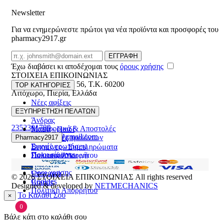
Newsletter
Για να ενημερώνεστε πρώτοι για νέα προϊόντα και προσφορές του
pharmacy2917.gr
Email
ΕΓΓΡΑΦΗ
Έχω διαβάσει κι αποδέχομαι τους
όρους χρήσης
ΣΤΟΙΧΕΙΑ ΕΠΙΚΟΙΝΩΝΙΑΣ
Βασ. Κωνσταντίνου 56
,
T.K. 60200
TOP ΚΑΤΗΓΟΡΙΕΣ
Λιτόχωρο
,
Πιερία
,
Ελλάδα
Νέες αφίξεις
ΓΕΜΗ:165892448000
Γυναίκα
ΕΞΥΠΗΡΕΤΗΣΗ ΠΕΛΑΤΩΝ
Άνδρας
2352301789
Μεταφορικά & Αποστολές
Μαμά - Παιδί
pharmacy2917@gmail.com
Επιστροφές προϊόντων
Pharmacy2917
Προσφορές
Συχνές ερωτήσεις
Βιταμίνες - Συμπληρώματα
Ποιοι είμαστε
Πολιτική Απορρήτου
Στοματική Υγιεινή
Επικοινωνία
Πρόσωπο
Όροι χρήσης
Εποχιακά
© 2026
ΣΤΟΙΧΕΙΑ ΕΠΙΚΟΙΝΩΝΙΑΣ
All rights reserved
Cookies
Brands
Designed & developed by
NETMECHANICS
Πολιτική Απορρήτου
Το Καλάθι Σου
×
0
Βάλε κάτι στο καλάθι σου