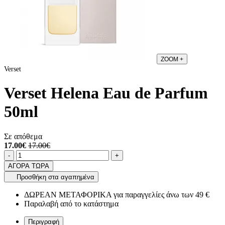
ZOOM
+
Verset
Verset Helena Eau de Parfum
50ml
Σε απόθεμα
17.00€
17.00€
Ποσότητα
product.increase.quantity
product.decrease.quantity
-
+
ΑΓΟΡΑ ΤΩΡΑ
Προσθήκη στα αγαπημένα
ΔΩΡΕΑΝ ΜΕΤΑΦΟΡΙΚΑ για παραγγελίες άνω των 49 €
Παραλαβή από το κατάστημα
Περιγραφή