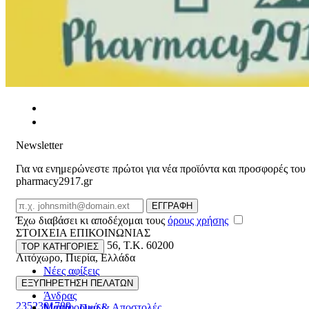
Newsletter
Για να ενημερώνεστε πρώτοι για νέα προϊόντα και προσφορές του
pharmacy2917.gr
Email
ΕΓΓΡΑΦΗ
Έχω διαβάσει κι αποδέχομαι τους
όρους χρήσης
ΣΤΟΙΧΕΙΑ ΕΠΙΚΟΙΝΩΝΙΑΣ
Βασ. Κωνσταντίνου 56
,
T.K. 60200
TOP ΚΑΤΗΓΟΡΙΕΣ
Λιτόχωρο
,
Πιερία
,
Ελλάδα
Νέες αφίξεις
ΓΕΜΗ:165892448000
Γυναίκα
ΕΞΥΠΗΡΕΤΗΣΗ ΠΕΛΑΤΩΝ
Άνδρας
2352301789
Μεταφορικά & Αποστολές
Μαμά - Παιδί