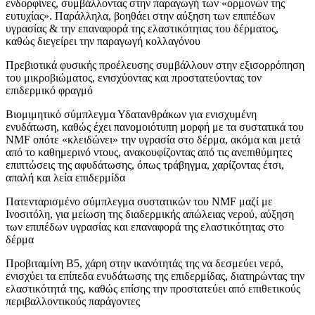
ενδορφίνες, συμβάλλοντας στην παραγωγή των «ορμονών της
ευτυχίας». Παράλληλα, βοηθάει στην αύξηση των επιπέδων
υγρασίας & την επαναφορά της ελαστικότητας του δέρματος,
καθώς διεγείρει την παραγωγή κολλαγόνου
Πρεβιοτικά φυσικής προέλευσης συμβάλλουν στην εξισορρόπηση
του μικροβιώματος, ενισχύοντας και προστατεύοντας τον
επιδερμικό φραγμό
Βιομιμητικό σύμπλεγμα Υδατανθράκων για ενισχυμένη
ενυδάτωση, καθώς έχει πανομοιότυπη μορφή με τα συστατικά του
NMF οπότε «κλειδώνει» την υγρασία στο δέρμα, ακόμα και μετά
από το καθημερινό ντους, ανακουφίζοντας από τις ανεπιθύμητες
επιπτώσεις της αφυδάτωσης, όπως τράβηγμα, χαρίζοντας έτσι,
απαλή και λεία επιδερμίδα
Πατενταρισμένο σύμπλεγμα συστατικών του NMF μαζί με
Ινοσιτόλη, για μείωση της διαδερμικής απώλειας νερού, αύξηση
των επιπέδων υγρασίας και επαναφορά της ελαστικότητας στο
δέρμα
Προβιταμίνη Β5, χάρη στην ικανότητάς της να δεσμεύει νερό,
ενισχύει τα επίπεδα ενυδάτωσης της επιδερμίδας, διατηρώντας την
ελαστικότητά της, καθώς επίσης την προστατεύει από επιθετικούς
περιβαλλοντικούς παράγοντες