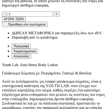
γιασεμί και βανίλια, το οποίο μειώνει τις συνέπειες του στρες και
δημιουργεί αίσθημα ευφορίας.
Ποσότητα
product.increase.quantity
product.decrease.quantity
-
+
ΑΓΟΡΑ ΤΩΡΑ
Προσθήκη στα αγαπημένα
ΔΩΡΕΑΝ ΜΕΤΑΦΟΡΙΚΑ για παραγγελίες άνω των 49 €
Παραλαβή από το κατάστημα
Περιγραφή
Χαρακτηριστικά
Αποστολές
Youth Lab. Anti-Stress Body Lotion
Γαλάκτωμα Σώματος με Περγαμόντο, Γιασεμί & Βανίλια
Αυτό το λεπτόρρευστο, μη λιπαρό γαλάκτωμα σώματος, είναι η
επιστημονική απάντηση της YOUTH LAB. στον έλεγχο των
επιπέδων κορτιζόλης στο σώμα, καθώς περιέχει ένα καινοτόμο
σύμπλεγμα φυτο-ενδορφινών που μειώνει τις συνέπειες του στρες
στην επιδερμίδα, δημιουργώντας άμεσα αίσθημα ευφορίας.
Συνδυαστικά δε και με τα υπόλοιπα συστατικά, προστατεύει το
μικροβίωμα, ενισχύει την παραγωγή κολλαγόνου και τα επίπεδα