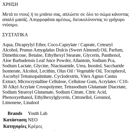
ΧΡΗΣΗ
Μετά το ντουζ ή το μπάνιο σας, απλώστε σε όλο το σώμα κάνοντας
απαλό μασάζ. Απορροφάται αμέσως, διευκολύνοντας το γρήγορο
ντύσιμο.
ΣΥΣΤΑΤΙΚΑ
Aqua, Dicaprylyl Ether, Coco-Caprylate / Caprate, Cetearyl
Alcohol, Prunus Amygdalus Dulcis (Sweet Almond) Oil, Parfum,
Dimethicone, Betaine, Ethylhexyl Stearate, Glycerin, Panthenol,
Aloe Barbadensis Leaf Juice Powder, Allantoin, Sodium Pca,
Sodium Lactate, Glycine, Niacinamide, Urea, Inositol, Saccharide
Isomerate, Alcohol, Lecithin, Olus Oil / Vegetable Oil, Tocopherol,
Ascorbyl Tetraisopalmitate, Cyclodextrin, Vitex Agnus Castus
Extract, Microcrystalline Cellulose, Cellulose Gum, Acrylates / C10-
30 Alkyl Acrylate Crosspolymer, Tetrasodium Glutamate Diacetate,
Sodium Stearoyl Glutamate, Sodium Citrate, Citric Acid,
Phenoxyethanol, Ethylhexylglycerin, Citronellol, Geraniol,
Limonene, Linalool
Brands
Youth Lab
Κατάσταση
ΝΕΟ
Κατηγορίες
Κρέμες