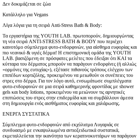
Δεν δοκιμάζεται σε ζώα
Κατάλληλο για Vegans
Λίγα λόγια για τη σειρά Anti-Stress Bath & Body:
Τα εργαστήρια της YOUTH LAB. πρωτοπορούν, δημιουργώντας
τη νέα σειρά ANTI-STRESS BATH & BODY που περιέχει
καινοτόμο σύμπλεγμα φυτο-ενδορφινών, για αίσθημα ευφορίας και
πιο νεανικό & υγιές δέρμα! Η επιστημονική ομάδα της YOUTH
LAB. βασιζόμενη σε πρόσφατες μελέτες που έδειξαν ότι ΚΑΙ τα
κύτταρα του δέρματος μπορούν να παράγουν ενδορφίνες (ή αλλιώς
«ορμόνες της ευτυχίας»), εξέτασε πιθανούς τρόπους ελέγχου των
επιπέδων κορτιζόλης, προκειμένου να μειωθούν οι συνέπειες του
στρες στο δέρμα. Για τον λόγο αυτό, ενσωμάτωσε συμπλέγματα
φυτο-ενδορφινών σε μια σειρά καθημερινής φροντίδας με shower
gels και body lotions, προκειμένου να μειώνουν τις αρνητικές
επιπτώσεις του στρες στην επιδερμίδα και να συμβάλλουν άμεσα
στη δημιουργία ενός αισθήματος ευφορίας και χαλάρωσης.
ΕΝΕΡΓΑ ΣΥΣΤΑΤΙΚΑ
Σύμπλεγμα φυτο-ενδορφινών από εκχύλισμα Λυγαριάς σε
συνδυασμό με ενκαψυλιωμένα αντιοξειδωτικά συστατικά,
εκμεταλλεύεται την ικανότητα των κερατινοκυττάρων να παράγουν