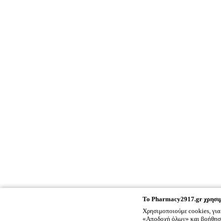
To
Pharmacy2917.gr
χρησιμ
Χρησιμοποιούμε cookies, για
«Αποδοχή όλων» και βοήθησέ 