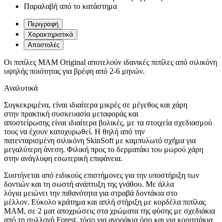
Παραλαβή από το κατάστημα
Περιγραφή
Χαρακτηριστικά
Αποστολές
Οι πιπίλες MAM Original αποτελούν ιδανικές πιπίλες από σιλικόνη
υψηλής ποιότητας για βρέφη από 2-6 μηνών.
Αναλυτικά
Συγκεκριμένα, είναι ιδιαίτερα μικρές σε μέγεθος και χάρη
στην πρακτική συσκευασία μεταφοράς και
αποστείρωσης είναι ιδιαίτερα βολικές, με τα στοιχεία σχεδιασμού
τους να έχουν κατοχυρωθεί. Η θηλή από την
πατενταρισμένη σιλικόνη SkinSoft με καμπυλωτό σχήμα για
μεγαλύτερη άνεση. Φιλική προς το δερματάκι του μωρού χάρη
στην ανάγλυφη εσωτερική επιφάνεια.
Συστήνεται από ειδικούς επιστήμονες για την υποστήριξη των
δοντιών και τη σωστή ανάπτυξη της γνάθου. Με άλλα
λόγια μειώνει την πιθανότητα για στραβά δοντάκια στο
μέλλον. Εύκολο κράτημα και απλή στήριξη με κορδέλα πιπίλας
MAM, σε 2 ματ αποχρώσεις στα χρώματα της φύσης με σχεδιάκια
από τη συλλογή Forest, τόσο για αγοράκια όσο και για κοριτσάκια.