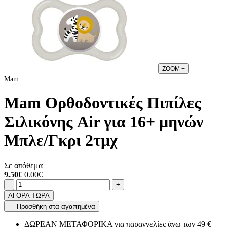
ZOOM
+
Mam
Mam Ορθοδοντικές Πιπίλες
Σιλικόνης Air για 16+ μηνών
Μπλε/Γκρι 2τμχ
Σε απόθεμα
9.50€
0.00€
Ποσότητα
product.increase.quantity
product.decrease.quantity
-
+
ΑΓΟΡΑ ΤΩΡΑ
Προσθήκη στα αγαπημένα
ΔΩΡΕΑΝ ΜΕΤΑΦΟΡΙΚΑ για παραγγελίες άνω των 49 €