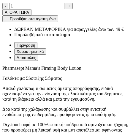
Ποσότητα
product.increase.quantity
product.decrease.quantity
-
+
ΑΓΟΡΑ ΤΩΡΑ
Προσθήκη στα αγαπημένα
ΔΩΡΕΑΝ ΜΕΤΑΦΟΡΙΚΑ για παραγγελίες άνω των 49 €
Παραλαβή από το κατάστημα
Περιγραφή
Χαρακτηριστικά
Αποστολές
Pharmasept Mama’s Firming Body Lotion
Γαλάκτωμα Σύσφιξης Σώματος
Απαλό γαλάκτωμα σώματος άμεσης απορρόφησης, ειδικά
σχεδιασμένο για την ενίσχυση της ελαστικότητας του δέρματος
κατά τη διάρκεια αλλά και μετά την εγκυμοσύνη.
Δρα κατά της χαλάρωσης και συμβάλλει στην εντατική
ενυδάτωση της επιδερμίδας, προσφέροντας ήπια απόσμηση.
Dry-touch υφή με 100% φυσική πούδρα από αμινοξέα και ζάχαρη,
που προσφέρει μη λιπαρή υφή και ματ αποτέλεσμα, αφήνοντας