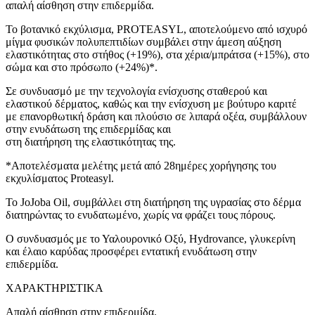
απαλή αίσθηση στην επιδερμίδα.
Το βοτανικό εκχύλισμα, PROTEASYL, αποτελούμενο από ισχυρό
μίγμα φυσικών πολυπεπτιδίων συμβάλει στην άμεση αύξηση
ελαστικότητας στο στήθος (+19%), στα χέρια/μπράτσα (+15%), στο
σώμα και στο πρόσωπο (+24%)*.
Σε συνδυασμό με την τεχνολογία ενίσχυσης σταθερού και
ελαστικού δέρματος, καθώς και την ενίσχυση με βούτυρο καριτέ
με επανορθωτική δράση και πλούσιο σε λιπαρά οξέα, συμβάλλουν
στην ενυδάτωση της επιδερμίδας και
στη διατήρηση της ελαστικότητας της.
*Αποτελέσματα μελέτης μετά από 28ημέρες χορήγησης του
εκχυλίσματος Proteasyl.
Το JoJoba Oil, συμβάλλει στη διατήρηση της υγρασίας στο δέρμα
διατηρώντας το ενυδατωμένο, χωρίς να φράζει τους πόρους.
Ο συνδυασμός με το Υαλουρονικό Οξύ, Hydrovance, γλυκερίνη
και έλαιο καρύδας προσφέρει εντατική ενυδάτωση στην
επιδερμίδα.
ΧΑΡΑΚΤΗΡΙΣΤΙΚΑ
Απαλή αίσθηση στην επιδερμίδα.