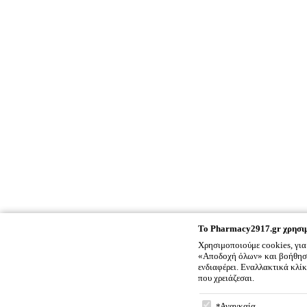
To
Pharmacy2917.gr
χρησιμ
Χρησιμοποιούμε cookies, για
«Αποδοχή όλων» και βοήθησέ 
ενδιαφέρει. Εναλλακτικά κλί
που χρειάζεσαι.
To
Pharmacy2917.gr
χρ
Αναγκαία