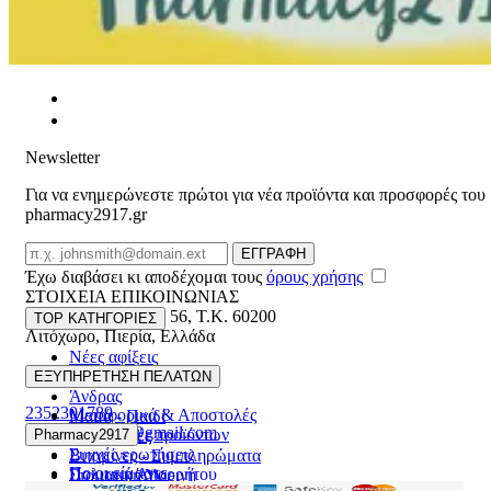
Newsletter
Για να ενημερώνεστε πρώτοι για νέα προϊόντα και προσφορές του
pharmacy2917.gr
Email
ΕΓΓΡΑΦΗ
Έχω διαβάσει κι αποδέχομαι τους
όρους χρήσης
ΣΤΟΙΧΕΙΑ ΕΠΙΚΟΙΝΩΝΙΑΣ
Βασ. Κωνσταντίνου 56
,
T.K. 60200
TOP ΚΑΤΗΓΟΡΙΕΣ
Λιτόχωρο
,
Πιερία
,
Ελλάδα
Νέες αφίξεις
ΓΕΜΗ:165892448000
Γυναίκα
ΕΞΥΠΗΡΕΤΗΣΗ ΠΕΛΑΤΩΝ
Άνδρας
2352301789
Μεταφορικά & Αποστολές
Μαμά - Παιδί
pharmacy2917@gmail.com
Επιστροφές προϊόντων
Pharmacy2917
Προσφορές
Συχνές ερωτήσεις
Βιταμίνες - Συμπληρώματα
Ποιοι είμαστε
Πολιτική Απορρήτου
Στοματική Υγιεινή