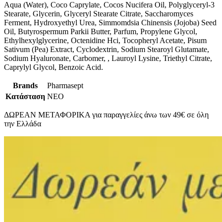
Aqua (Water), Coco Caprylate, Cocos Nucifera Oil, Polyglyceryl-3
Stearate, Glycerin, Glyceryl Stearate Citrate, Saccharomyces
Ferment, Hydroxyethyl Urea, Simmomdsia Chinensis (Jojoba) Seed
Oil, Butyrospermum Parkii Butter, Parfum, Propylene Glycol,
Ethylhexylglycerine, Octenidine Hci, Τοcopheryl Acetate, Pisum
Sativum (Pea) Extract, Cyclodextrin, Sodium Stearoyl Glutamate,
Sodium Hyaluronate, Carbomer, , Lauroyl Lysine, Triethyl Citrate,
Caprylyl Glycol, Benzoic Acid.
Brands
Pharmasept
Κατάσταση
ΝΕΟ
ΔΩΡΕΑΝ ΜΕΤΑΦΟΡΙΚΑ για παραγγελίες άνω των 49€ σε όλη
την Ελλάδα