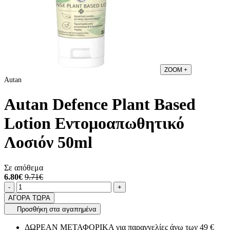
ZOOM
+
Autan
Autan Defence Plant Based
Lotion Εντομοαπωθητικό
Λοσιόν 50ml
Σε απόθεμα
6.80€
9.71€
Ποσότητα
product.increase.quantity
product.decrease.quantity
-
+
ΑΓΟΡΑ ΤΩΡΑ
Προσθήκη στα αγαπημένα
ΔΩΡΕΑΝ ΜΕΤΑΦΟΡΙΚΑ για παραγγελίες άνω των 49 €