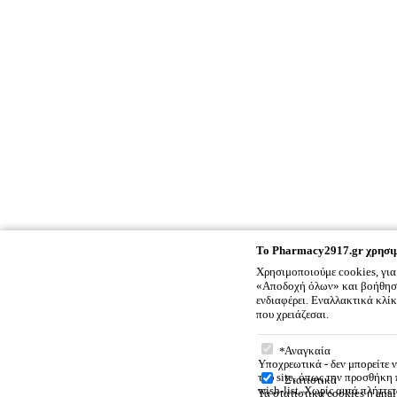
To
Pharmacy2917.gr
χρησιμ
Χρησιμοποιούμε cookies, για
«Αποδοχή όλων» και βοήθησέ 
ενδιαφέρει. Εναλλακτικά κλί
που χρειάζεσαι.
To
Pharmacy2917.gr
χρ
Αναγκαία
Υποχρεωτικά - δεν μπορείτε 
του site, όπως την προσθήκη
Στατιστικά
wish-list. Χωρίς αυτά πλήττε
Τα στατιστικά cookies ή anal