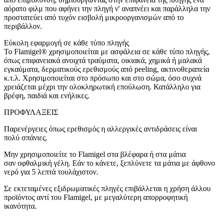
αόρατο φιλμ που αφήνει την πληγή ν' αναπνέει και παράλληλα την
προστατεύει από τυχόν εισβολή μικροοργανισμών από το
περιβάλλον.
Εύκολη εφαρμογή σε κάθε τύπο πληγής
Το Flamigel® χρησιμοποιείται με ασφάλεια σε κάθε τύπο πληγής,
όπως επιφανειακά ανοιχτά τραύματα, οικιακά, χημικά ή μαλακά
εγκαύματα, δερματικούς ερεθισμούς από peeling, ακτινοθεραπεία
κ.τ.λ. Χρησιμοποιείται στο πρόσωπο και στο σώμα, όσο συχνά
χρειάζεται μέχρι την ολοκληρωτική επούλωση. Κατάλληλο για
βρέφη, παιδιά και ενήλικες.
ΠΡΟΦΥΛΑΞΕΙΣ
Παρενέργειες όπως ερεθισμός η αλλεργικές αντιδράσεις είναι
πολύ σπάνιες.
Μην χρησιμοποιείτε το Flamigel στα βλέφαρα ή στα μάτια
σαν οφθαλμική γέλη. Εάν το κάνετε, ξεπλύνετε τα μάτια με άφθονο
νερό για 5 λεπτά τουλάχιστον.
Σε εκτεταμένες εξιδρωματικές πληγές επιβάλλεται η χρήση άλλου
προϊόντος αντί του Flamigel, με μεγαλύτερη απορροφητική
ικανότητα.