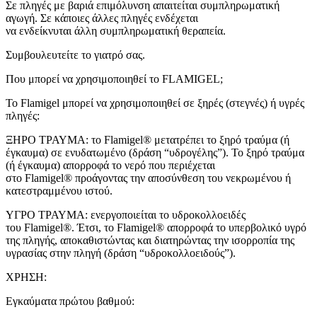
Σε πληγές με βαριά επιμόλυνση απαιτείται συμπληρωματική
αγωγή. Σε κάποιες άλλες πληγές ενδέχεται
να ενδείκνυται άλλη συμπληρωματική θεραπεία.
Συμβουλευτείτε το γιατρό σας.
Που μπορεί να χρησιμοποιηθεί το FLAMIGEL;
Το Flamigel μπορεί να χρησιμοποιηθεί σε ξηρές (στεγνές) ή υγρές
πληγές:
ΞΗΡΟ ΤΡΑΥΜΑ: το Flamigel® μετατρέπει το ξηρό τραύμα (ή
έγκαυμα) σε ενυδατωμένο (δράση “υδρογέλης”). Το ξηρό τραύμα
(ή έγκαυμα) απορροφά το νερό που περιέχεται
στο Flamigel® προάγοντας την αποσύνθεση του νεκρωμένου ή
κατεστραμμένου ιστού.
ΥΓΡΟ ΤΡΑΥΜΑ: ενεργοποιείται το υδροκολλοειδές
του Flamigel®. Έτσι, το Flamigel® απορροφά το υπερβολικό υγρό
της πληγής, αποκαθιστώντας και διατηρώντας την ισορροπία της
υγρασίας στην πληγή (δράση “υδροκολλοειδούς”).
ΧΡΗΣΗ:
Εγκαύματα πρώτου βαθμού: