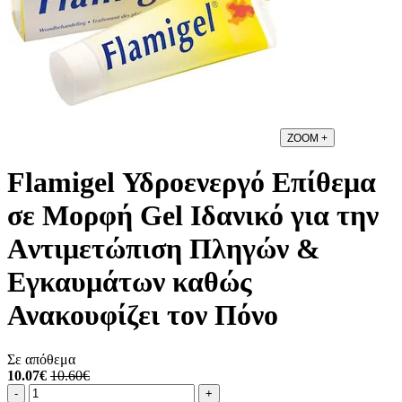
ZOOM
+
Flamigel Υδροενεργό Επίθεμα
σε Μορφή Gel Iδανικό για την
Aντιμετώπιση Πληγών &
Εγκαυμάτων καθώς
Ανακουφίζει τον Πόνο
Σε απόθεμα
10.07€
10.60€
Ποσότητα
product.increase.quantity
product.decrease.quantity
-
+