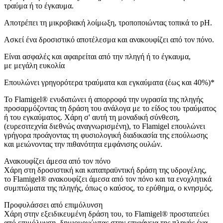
τραύμα ή το έγκαυμα.
Aποτρέπει τη μικροβιακή λοίμωξη, τροποποιώντας τοπικά το pH.
Aσκεί ένα δροσιστικό αποτέλεσμα και ανακουφίζει από τον πόνο.
Eίναι ασφαλές και αφαιρείται από την πληγή ή το έγκαυμα,
με μεγάλη ευκολία
Επουλώνει γρηγορότερα τραύματα και εγκαύματα (έως και 40%)*
Το Flamigel® ενυδατώνει ή απορροφά την υγρασία της πληγής
προσαρμόζοντας τη δράση του ανάλογα με το είδος του τραύματος
ή του εγκαύματος. Χάρη σ' αυτή τη μοναδική σύνθεση,
(ευρεσιτεχνία διεθνώς αναγνωρισμένη), το Flamigel επουλώνει
γρήγορα προάγοντας τη φυσιολογική διαδικασία της επούλωσης
και μειώνοντας την πιθανότητα εμφάνισης ουλών.
Ανακουφίζει άμεσα από τον πόνο
Χάρη στη δροσιστική και καταπραϋντική δράση της υδρογέλης,
το Flamigel® ανακουφίζει άμεσα από τον πόνο και τα ενοχλητικά
συμπτώματα της πληγής, όπως ο καύσος, το ερύθημα, ο κνησμός.
Προφυλάσσει από επιμόλυνση
Χάρη στην εξειδικευμένη δράση του, το Flamigel® προστατεύει
από επιμόλυνση, δημιουργώντας στην επιφάνεια της πληγής ένα