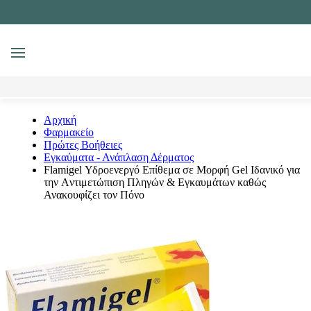
MENU
Αναζήτηση
Αρχική
Φαρμακείο
Πρώτες Βοήθειες
Εγκαύματα - Ανάπλαση Δέρματος
Flamigel Υδροενεργό Επίθεμα σε Μορφή Gel Iδανικό για
την Aντιμετώπιση Πληγών & Εγκαυμάτων καθώς
Ανακουφίζει τον Πόνο