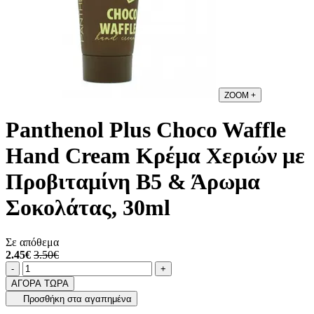
ZOOM
+
Panthenol Plus Choco Waffle
Hand Cream Κρέμα Χεριών με
Προβιταμίνη Β5 & Άρωμα
Σοκολάτας, 30ml
Σε απόθεμα
2.45€
3.50€
Ποσότητα
product.increase.quantity
product.decrease.quantity
-
+
ΑΓΟΡΑ ΤΩΡΑ
Προσθήκη στα αγαπημένα