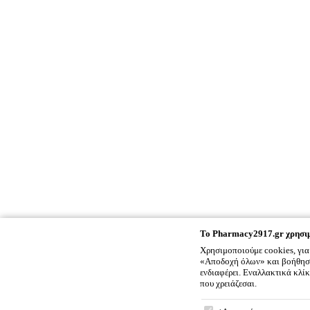
To
Pharmacy2917.gr
χρησιμ
Χρησιμοποιούμε cookies, για
«Αποδοχή όλων» και βοήθησέ 
ενδιαφέρει. Εναλλακτικά κλί
που χρειάζεσαι.
To
Pharmacy2917.gr
χρ